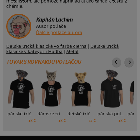
metalistom, ale pomôže napríklad aj ako ťahák k testu z
chémie.
Kapitán Lachim
Autor potlače
Ďalšie potlače autora
Detské tričká klasické vo farbe čierna
|
Detské tričká
klasické v kategórii Hudba
|
Metal
TOVAR S ROVNAKOU POTLAČOU
pánske tričko
dámske tričko
detské tričko
pánska polokošeľa
18 €
18 €
17 €
18 €