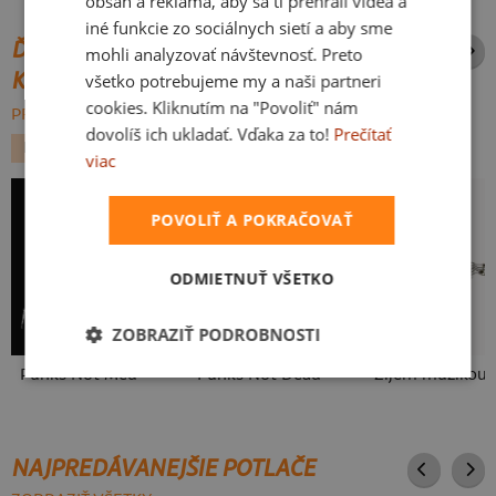
obsah a reklama, aby sa ti prehrali videá a
iné funkcie zo sociálnych sietí a aby sme
ĎALŠIE POTLAČE Z ROVNAKEJ
mohli analyzovať návštevnosť. Preto
KATEGÓRIE
všetko potrebujeme my a naši partneri
cookies. Kliknutím na "Povoliť" nám
PREHĽADÁVAŤ VŠETKO:
dovolíš ich ukladať. Vďaka za to!
Prečítať
HUDBA
METAL
viac
POVOLIŤ A POKRAČOVAŤ
ODMIETNUŤ VŠETKO
ZOBRAZIŤ PODROBNOSTI
Punks Not Med
Punks Not Dead
Žijem muzikou
NAJPREDÁVANEJŠIE POTLAČE