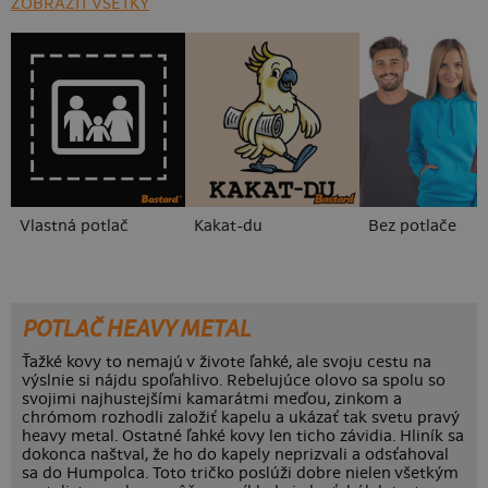
ZOBRAZIŤ VŠETKY
Vlastná potlač
Kakat-du
Bez potlače
POTLAČ HEAVY METAL
Ťažké kovy to nemajú v živote ľahké, ale svoju cestu na
výslnie si nájdu spoľahlivo. Rebelujúce olovo sa spolu so
svojimi najhustejšími kamarátmi meďou, zinkom a
chrómom rozhodli založiť kapelu a ukázať tak svetu pravý
heavy metal. Ostatné ľahké kovy len ticho závidia. Hliník sa
dokonca naštval, že ho do kapely neprizvali a odsťahoval
sa do Humpolca. Toto tričko poslúži dobre nielen všetkým