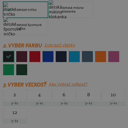
detská mikina
detské tričko
klokanka
detské športové
tričko
2. VYBER FARBU
Zobraziť všetky
3.
VYBER VEĽKOSŤ
Ako vybrať veľkosť?
2
4
6
8
10
3+
ks
3+
ks
3+
ks
3+
ks
3+
ks
12
3+
ks