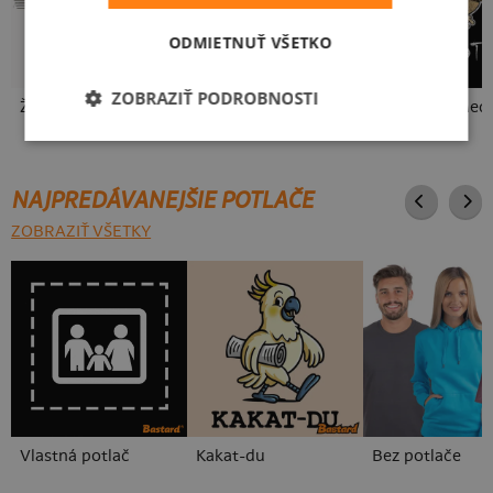
ODMIETNUŤ VŠETKO
ZOBRAZIŤ PODROBNOSTI
Žijem muzikou
Punks Not Dead
Punks Not Med
NAJPREDÁVANEJŠIE POTLAČE
ZOBRAZIŤ VŠETKY
Vlastná potlač
Kakat-du
Bez potlače