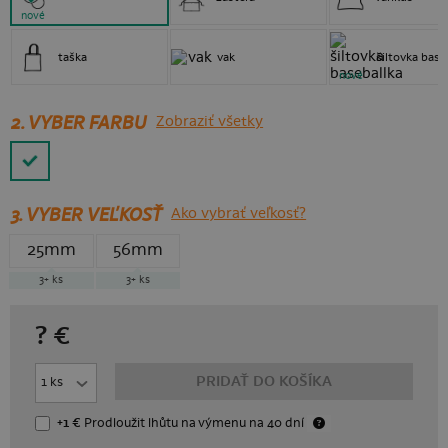
nové
taška
vak
šiltovka base
nové
2. VYBER FARBU
Zobraziť všetky
3.
VYBER VEĽKOSŤ
Ako vybrať veľkosť?
25mm
56mm
3+
ks
3+
ks
?
€
PRIDAŤ DO KOŠÍKA
+1 €
Prodloužit lhůtu
na výmenu
na 40 dní