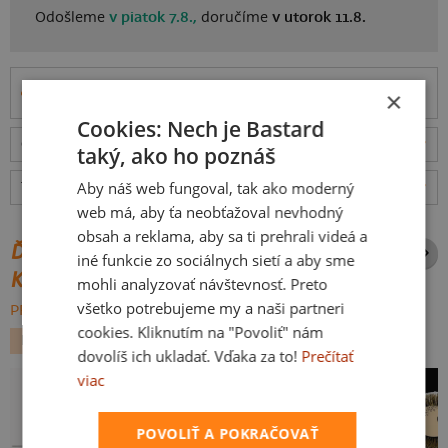
Odošleme
v piatok 7.8.,
doručíme
v utorok 11.8.
Informácie o produkte
×
Cookies: Nech je Bastard
Odošleme
v piatok 7.8.,
doručíme
v utorok 11.8.
ceny
taký, ako ho poznáš
Aby náš web fungoval, tak ako moderný
Tabuľka veľkostí
: Akú vybrať?
rozmery
web má, aby ťa neobťažoval nevhodný
obsah a reklama, aby sa ti prehrali videá a
ĎALŠIE POTLAČE Z ROVNAKEJ
iné funkcie zo sociálnych sietí a aby sme
KATEGÓRIE
mohli analyzovať návštevnosť. Preto
všetko potrebujeme my a naši partneri
PREHĽADÁVAŤ VŠETKO:
cookies. Kliknutím na "Povoliť" nám
HUDBA
dovolíš ich ukladať. Vďaka za to!
Prečítať
viac
POVOLIŤ A POKRAČOVAŤ