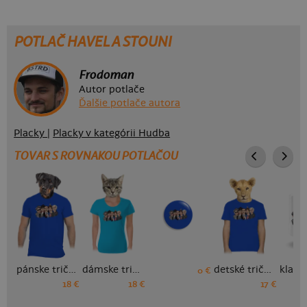
POTLAČ HAVEL A STOUNI
Frodoman
Autor potlače
Ďalšie potlače autora
Placky
|
Placky v kategórii Hudba
TOVAR S ROVNAKOU POTLAČOU
pánske tričko
dámske tričko
detské tričko
0 €
18 €
18 €
17 €