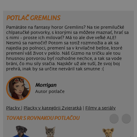
POTLAČ GREMLINS
Pamätáte na fantasy horor Gremlins? Na tie premilučké
chlpatučké potvorky, s ktorými sa môžete maznať, hrať sa
s nimi - proste ich milovať? Má to ale dve veľké ALE!
Nesmú sa namočiť! Potom sa totiž rozmnožia a ak sa
najedia po polnoci, premení sa v krvilačné beštie, ktoré
premení váš život v peklo. Náš Gizmo na tričku ale tou
hnusnou potvorou byť rozhodne nechce, a tak sa vode
bráni, čo mu sily stačia. Najskôr už ale tuší, že svoj boj
prehrá, inak by sa určite netváril tak smutne :(
Morrigan
Autor potlače
Placky
|
Placky v kategórii Zvieratká
|
Filmy a seriály
TOVAR S ROVNAKOU POTLAČOU