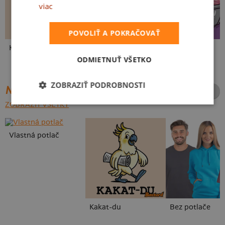
viac
POVOLIŤ A POKRAČOVAŤ
Kakat-du
V presse
Vo forme
ODMIETNUŤ VŠETKO
ZOBRAZIŤ PODROBNOSTI
NAJPREDÁVANEJŠIE POTLAČE
ZOBRAZIŤ VŠETKY
Vlastná potlač
Kakat-du
Bez potlače