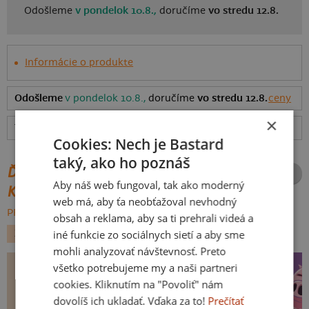
Odošleme
v pondelok 10.8.,
doručíme
vo stredu 12.8.
Informácie o produkte
Odošleme
v pondelok 10.8.,
doručíme
vo stredu 12.8.
ceny
×
Tabuľka veľkostí
: Akú vybrať?
rozmery
Cookies: Nech je Bastard
taký, ako ho poznáš
ĎALŠIE POTLAČE Z ROVNAKEJ
Aby náš web fungoval, tak ako moderný
KATEGÓRIE
web má, aby ťa neobťažoval nevhodný
PREHĽADÁVAŤ VŠETKO:
obsah a reklama, aby sa ti prehrali videá a
iné funkcie zo sociálnych sietí a aby sme
ZVIERATKÁ
FILMY A SERIÁLY
mohli analyzovať návštevnosť. Preto
všetko potrebujeme my a naši partneri
cookies. Kliknutím na "Povoliť" nám
dovolíš ich ukladať. Vďaka za to!
Prečítať