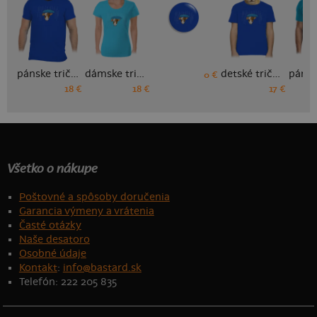
pánske tričko
dámske tričko
detské tričko
0 €
18 €
18 €
17 €
Všetko o nákupe
Poštovné a spôsoby doručenia
Garancia výmeny a vrátenia
Časté otázky
Naše desatoro
Osobné údaje
Kontakt
:
info@bastard.sk
Telefón: 222 205 835