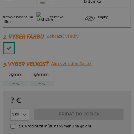
šiltovka baseballka
taštička
šľapky
2. VYBER FARBU
Zobraziť všetky
3.
VYBER VEĽKOSŤ
Ako vybrať veľkosť?
25mm
56mm
3+
ks
3+
ks
?
€
PRIDAŤ DO KOŠÍKA
+1 €
Prodloužit lhůtu
na výmenu
na 40 dní