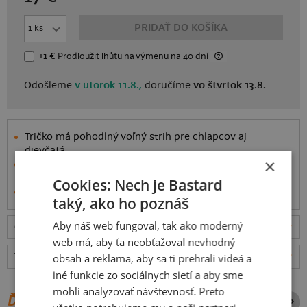
PRIDAŤ DO KOŠÍKA
+1 €
Prodloužit lhůtu
na výmenu
na 40 dní
Odošleme
v utorok 11.8.,
doručíme
vo štvrtok 13.8.
Tričko má pohodlný voľný strih pre chlapcov aj
dievčatá.
×
Ušité je zo
100% bavlny
s úpravou proti zrážaniu so
strednou gramážou látky (150 g/m²).
Cookies: Nech je Bastard
Informácie o produkte
taký, ako ho poznáš
Aby náš web fungoval, tak ako moderný
Odošleme
v utorok 11.8.,
doručíme
vo štvrtok 13.8.
ceny
web má, aby ťa neobťažoval nevhodný
Tabuľka veľkostí
: Akú vybrať?
rozmery
obsah a reklama, aby sa ti prehrali videá a
iné funkcie zo sociálnych sietí a aby sme
mohli analyzovať návštevnosť. Preto
ĎALŠIE POTLAČE Z ROVNAKEJ