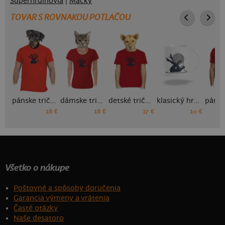
Superhrdinovia
|
Mačky
TOVAR S ROVNAKOU POTLAČOU
pánske tričko
dámske tričko
detské tričko
klasický hrnček
18 €
18 €
17 €
10 €
Všetko o nákupe
Poštovné a spôsoby doručenia
Garancia výmeny a vrátenia
Časté otázky
Naše desatoro