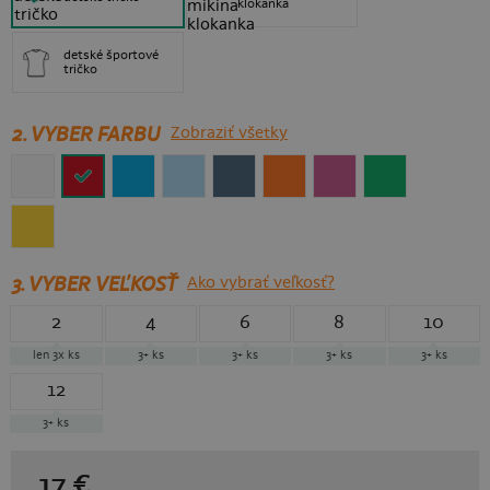
klokanka
detské športové
tričko
2. VYBER FARBU
Zobraziť všetky
3.
VYBER VEĽKOSŤ
Ako vybrať veľkosť?
2
4
6
8
10
len 3x
ks
3+
ks
3+
ks
3+
ks
3+
ks
12
3+
ks
17
€