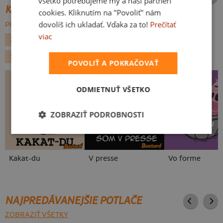
všetko potrebujeme my a naši partneri
KATEGÓRIE
cookies. Kliknutím na "Povoliť" nám
dovolíš ich ukladať. Vďaka za to!
Prečítať
PREHĽADÁVAŤ VŠETKO:
viac
ZVIERATKÁ
FILMY A SERIÁLY
BATMAN
SUPERHRDINOVIA
MAČKY
POVOLIŤ A POKRAČOVAŤ
ODMIETNUŤ VŠETKO
ZOBRAZIŤ PODROBNOSTI
Kakat-du
V presse
Vo forme
NAJPREDÁVANEJŠIE POTLAČE
ZOBRAZIŤ VŠETKY