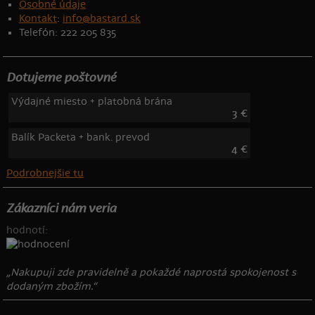
Osobné údaje
Kontakt
:
info@bastard.sk
Telefón: 222 205 835
Dotujeme poštovné
Výdajné miesto + platobná brána
3 €
Balík Packeta + bank. prevod
4 €
Podrobnejšie tu
Zákazníci nám veria
hodnotí:
„Nakupuji zde pravidelně a pokaždé naprostá spokojenost s
dodaným zbožím.“