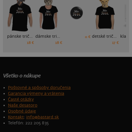
pánske tričko
dámske tričko
detské tričko
0 €
18 €
18 €
17 €
Všetko o nákupe
Poštovné a spôsoby doručenia
Garancia výmeny a vrátenia
Časté otázky
Naše desatoro
Osobné údaje
Kontakt
:
info@bastard.sk
Telefón: 222 205 835