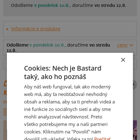
Odošleme
v pondelok 10.8.,
doručíme
vo stredu 12.8.
Informácie o produkte
Odošleme
v pondelok 10.8.,
doručíme
vo stredu
ceny
12.8.
×
Tabuľka veľkostí
: Akú vybrať?
rozmery
Cookies: Nech je Bastard
taký, ako ho poznáš
ĎALŠIE POTLAČE Z ROVNAKEJ
Aby náš web fungoval, tak ako moderný
KATEGÓRIE
web má, aby ťa neobťažoval nevhodný
obsah a reklama, aby sa ti prehrali videá a
PREHĽADÁVAŤ VŠETKO:
iné funkcie zo sociálnych sietí a aby sme
ZVIERATKÁ
HUDBA
ROCK
mohli analyzovať návštevnosť. Preto
všetko potrebujeme my a naši partneri
cookies. Kliknutím na "Povoliť" nám
dovolíš ich ukladať. Vďaka za to!
Prečítať