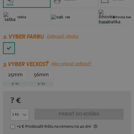
nové
taška
vak
šiltovka base
nové
2. VYBER FARBU
Zobraziť všetky
3.
VYBER VEĽKOSŤ
Ako vybrať veľkosť?
25mm
56mm
3+
ks
3+
ks
?
€
PRIDAŤ DO KOŠÍKA
+1 €
Prodloužit lhůtu
na výmenu
na 40 dní