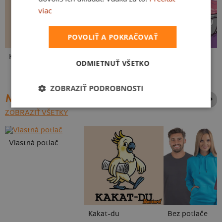
viac
POVOLIŤ A POKRAČOVAŤ
Kakat-du
V presse
Vo forme
ODMIETNUŤ VŠETKO
ZOBRAZIŤ PODROBNOSTI
NAJPREDÁVANEJŠIE POTLAČE
ZOBRAZIŤ VŠETKY
Vlastná potlač
Kakat-du
Bez potlače