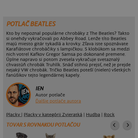
POTLAČ BEATLES
Kto by nepoznal populárne chrobáky z The Beatles? Takto
si onehdy vykračovali po Abbey Road. Lenže títo Beatles
majú miesto gitár tykadlá a krovky. Zľava iste spoznávate
Karafiátove chrobáčiky s lampičkou. S klobúkom sa medzi
nich votrel Kafkov Gregor Samsa po dokonané premene.
Úplne napravo si potom zvesela vykračuje svetaznalý
chvastúň chrobák Truhlík. Snáď stihnú prejsť, než je prejde
nejaký VW chrobák. Tričko Beatles poteší (nielen) všetkých
fanúšikov tejto legendárnej kapely.
IEN
Autor potlače
Ďalšie potlače autora
Placky
|
Placky v kategórii Zvieratká
|
Hudba
|
Rock
TOVAR S ROVNAKOU POTLAČOU