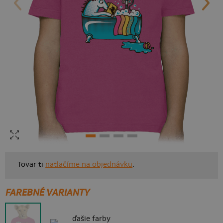
Tovar ti
natlačíme na objednávku
.
FAREBNÉ VARIANTY
ďašie farby