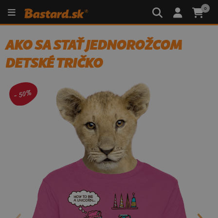
0
AKO SA STAŤ JEDNOROŽCOM
DETSKÉ TRIČKO
- 50%