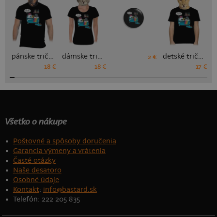
pánske tričko
dámske tričko
detské tričko
2 €
18 €
18 €
17 €
Všetko o nákupe
Poštovné a spôsoby doručenia
Garancia výmeny a vrátenia
Časté otázky
Naše desatoro
Osobné údaje
Kontakt
:
info@bastard.sk
Telefón: 222 205 835