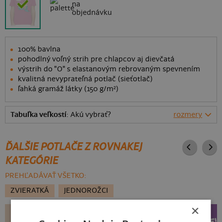
na
objednávku
100% bavlna
pohodlný voľný strih pre chlapcov aj dievčatá
výstrih do "O" s elastanovým rebrovaným spevnením
kvalitná nevyprateľná potlač (sieťotlač)
ľahká gramáž látky (150 g/m²)
Tabuľka veľkostí
: Akú vybrať?
rozmery
ĎALŠIE POTLAČE Z ROVNAKEJ
KATEGÓRIE
PREHĽADÁVAŤ VŠETKO:
ZVIERATKÁ
JEDNOROŽCI
×