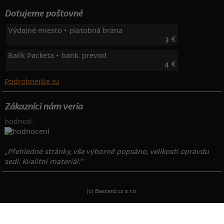
Dotujeme poštovné
Výdajné miesto + platobná brána
3 €
Balík Packeta + bank. prevod
4 €
Podrobnejšie tu
Zákazníci nám veria
hodnotí:
„Přehledné stránky, vše výborně popsáno, velikosti opravdu
sedí. Kvalitní materiál.“
(c) Bastard.cz s.r.o.