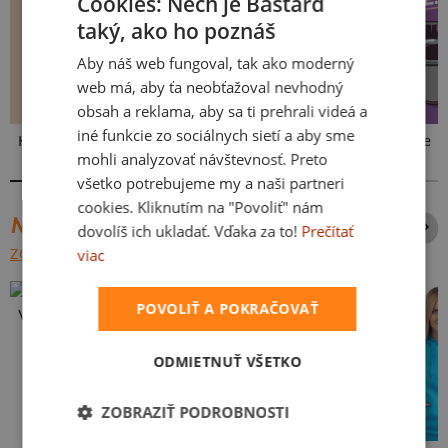
Cookies: Nech je Bastard
taký, ako ho poznáš
Aby náš web fungoval, tak ako moderný
web má, aby ťa neobťažoval nevhodný
obsah a reklama, aby sa ti prehrali videá a
iné funkcie zo sociálnych sietí a aby sme
Kakat-du
V presse
Vo forme
mohli analyzovať návštevnosť. Preto
všetko potrebujeme my a naši partneri
cookies. Kliknutím na "Povoliť" nám
NAJPREDÁVANEJŠIE POTLAČE
dovolíš ich ukladať. Vďaka za to!
Prečítať
viac
ZOBRAZIŤ VŠETKY
POVOLIŤ A POKRAČOVAŤ
Vlastná potlač
ODMIETNUŤ VŠETKO
ZOBRAZIŤ PODROBNOSTI