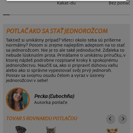
Kakat-du
Bez potlače
POTLAČ AKO SA STAŤ JEDNOROŽCOM
Taktiež si unikátny prípad? Všetci okolo teba sú príšerne
normálny? Potom si zrejme najlepším adeptom na to stať
sa jednorožcom. Nie je to ale také jednoduché. Zďaleka to
nebude lúsknutím prsta. Prinášame ti unikátnu príručku, v
ktorej nájdeš podrobne rozpísané kroky k spokojnému
jednorožectvu. Naučíš sa, ako si pripraviť dúhovu vaňu
alebo ako si správne vypestovať svôj prvý jednoroh.
Postav sa svojmu osudu čelom a vyraz v ústrety
jednorožcovi v sebe!
Pecka (Ľubochňa)
Autorka potlače
TOVAR S ROVNAKOU POTLAČOU