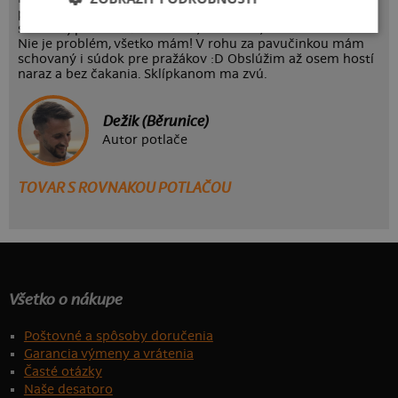
postupuj po schodoch až úplne dolu do vlhkej a správne
studenej pivnice. Ráčite biele, červnené, suché či sladké?
Nie je problém, všetko mám! V rohu za pavučinkou mám
schovaný i súdok pre pražákov :D Obslúžim až osem hostí
naraz a bez čakania. Sklípkanom ma zvú.
Dežik (Běrunice)
Autor potlače
TOVAR S ROVNAKOU POTLAČOU
Všetko o nákupe
Poštovné a spôsoby doručenia
Garancia výmeny a vrátenia
Časté otázky
Naše desatoro