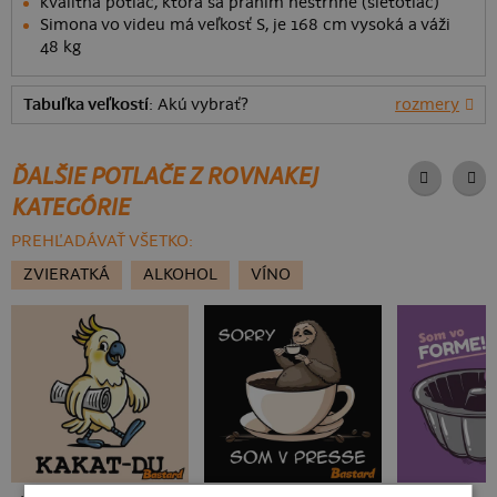
kvalitná potlač, ktorá sa praním nestrhne (sieťotlač)
Simona vo videu má veľkosť S, je 168 cm vysoká a váži
48 kg
Tabuľka veľkostí
: Akú vybrať?
rozmery
ĎALŠIE POTLAČE Z ROVNAKEJ
KATEGÓRIE
PREHĽADÁVAŤ VŠETKO:
ZVIERATKÁ
ALKOHOL
VÍNO