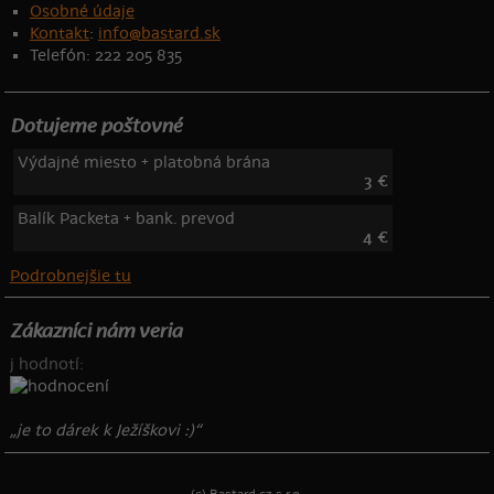
Osobné údaje
Kontakt
:
info@bastard.sk
Telefón: 222 205 835
Dotujeme poštovné
Výdajné miesto + platobná brána
3 €
Balík Packeta + bank. prevod
4 €
Podrobnejšie tu
Zákazníci nám veria
j hodnotí:
„je to dárek k Ježíškovi :)“