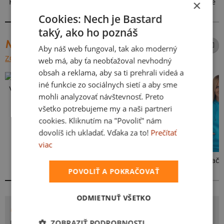
×
Kakat-du
V presse
Vo forme
Cookies: Nech je Bastard
taký, ako ho poznáš
NAJPREDÁVANEJŠIE POTLAČE
Aby náš web fungoval, tak ako moderný
ZOBRAZIŤ VŠETKY
web má, aby ťa neobťažoval nevhodný
obsah a reklama, aby sa ti prehrali videá a
iné funkcie zo sociálnych sietí a aby sme
Vlastná potlač
mohli analyzovať návštevnosť. Preto
všetko potrebujeme my a naši partneri
cookies. Kliknutím na "Povoliť" nám
dovolíš ich ukladať. Vďaka za to!
Prečítať
viac
Kakat-du
Bez potlače
POVOLIŤ A POKRAČOVAŤ
ODMIETNUŤ VŠETKO
POTLAČ SKLÍPKAN
ZOBRAZIŤ PODROBNOSTI
Pozývam ťa do svojej vínnej pivnice, Pavučín si nevšímaj a