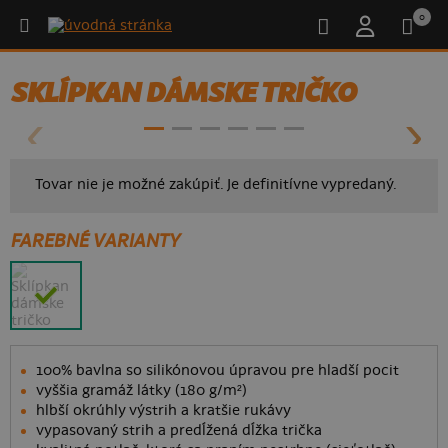
0
- 50%
SKLÍPKAN DÁMSKE TRIČKO
Tovar nie je možné zakúpiť. Je definitívne vypredaný.
FAREBNÉ VARIANTY
100% bavlna so silikónovou úpravou pre hladší pocit
vyššia gramáž látky (180 g/m²)
hlbší okrúhly výstrih a kratšie rukávy
vypasovaný strih a predĺžená dĺžka trička