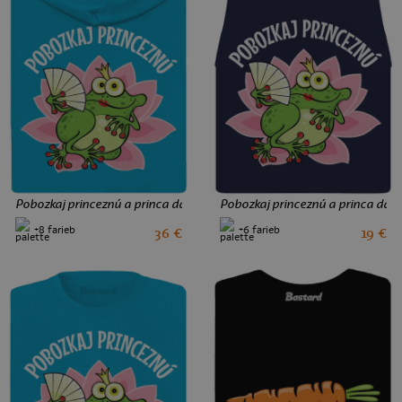
Pobozkaj princeznú a princa dámska mikina na zips Blue Atol
Pobozkaj princeznú a princa dáms
+8 farieb
+6 farieb
36 €
19 €
S
M
L
XXL
S