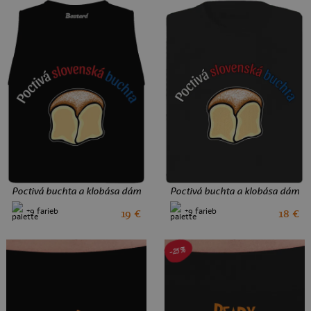
Poctivá buchta a klobása dámske tielko voľné Black
Poctivá buchta a klobása dámske 
+9 farieb
+9 farieb
19 €
18 €
M
L
XXL
-25%