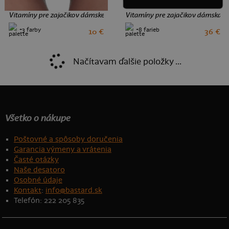
Vitamíny pre zajačikov dámske nohavičky Black
Vitamíny pre zajačikov dámska mi
+3 farby
+8 farieb
10 €
36 €
S
M
L
XL
XXL
S
M
L
Načítavam ďalšie položky ...
Všetko o nákupe
Poštovné a spôsoby doručenia
Garancia výmeny a vrátenia
Časté otázky
Naše desatoro
Osobné údaje
Kontakt
:
info@bastard.sk
Telefón: 222 205 835