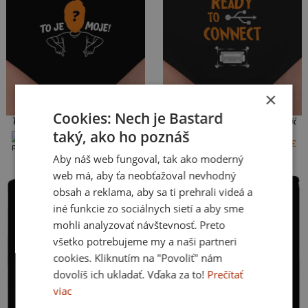
×
Cookies: Nech je Bastard
To je moje s mužom dámske nohavičky Black
USB pripojenie - čierne nohavičky
taký, ako ho poznáš
+4 farby
+4 farby
10 €
8 €
6 €
S
M
L
XL
XXL
L
Aby náš web fungoval, tak ako moderný
web má, aby ťa neobťažoval nevhodný
obsah a reklama, aby sa ti prehrali videá a
iné funkcie zo sociálnych sietí a aby sme
mohli analyzovať návštevnosť. Preto
všetko potrebujeme my a naši partneri
cookies. Kliknutím na "Povoliť" nám
dovolíš ich ukladať. Vďaka za to!
Prečítať
viac