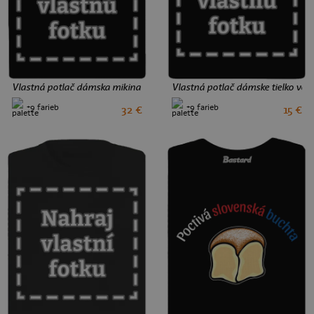
Vlastná potlač dámska mikina na zips Black
Vlastná potlač dámske tielko voľ
+9 farieb
+9 farieb
32 €
15 €
S
M
L
M
L