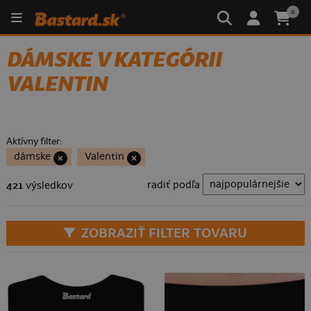
0
DÁMSKE V KATEGÓRII
VALENTIN
Aktívny filter:
dámske
Valentin
radiť podľa
421
výsledkov
ZOBRAZIŤ FILTER TOVARU