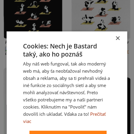
×
Pandia jóga detská mikina klokanka Black
Pandia jóga detské športové trič
Cookies: Nech je Bastard
+6 farieb
+5 farieb
29 €
17 €
4
6
10
12
8
12
taký, ako ho poznáš
Aby náš web fungoval, tak ako moderný
web má, aby ťa neobťažoval nevhodný
obsah a reklama, aby sa ti prehrali videá a
iné funkcie zo sociálnych sietí a aby sme
mohli analyzovať návštevnosť. Preto
všetko potrebujeme my a naši partneri
cookies. Kliknutím na "Povoliť" nám
dovolíš ich ukladať. Vďaka za to!
Prečítať
viac