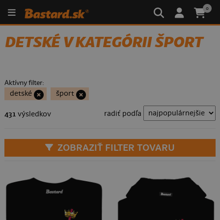
0
DETSKÉ V KATEGÓRII ŠPORT
Aktívny filter:
detské
šport
radiť podľa
431
výsledkov
ZOBRAZIŤ FILTER TOVARU