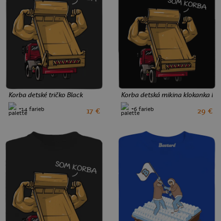
Korba detské tričko Black
Korba detská mikina klokanka Bl
+14 farieb
+6 farieb
17 €
29 €
2
4
6
8
10
12
4
6
10
12