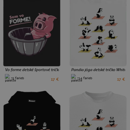
Vo forme detské športové tričko Black
Pandia jóga detské tričko White
+5 farieb
+14 farieb
17 €
17 €
8
10
12
2
4
6
8
10
12