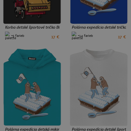
Korba detské športové tričko Black
Polárna expedícia detské tričko R
+5 farieb
+14 farieb
17 €
17 €
8
10
12
2
4
6
8
10
12
Polárna expedícia detská mikina klokanka Hawaiian Blue
Polárna expedícia detské športov