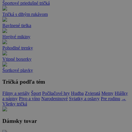
Športové priedušné tričká
Tričká s dlhým rukávom
Bavlnené tielka
Hrejivé mikiny
Pohodlné trenky
Vtipné boxerky
Šortkové plavky
Tričká podľa tém
Filmy a seriály
Šport
Počítačové hry
Hudba
Zvieratá
Memy
Hlášky
a nápisy
Pivo a víno
Narodeninové
Sviatky a oslavy
Pre rodinu
→
Všetky tričká
Dámsky tovar