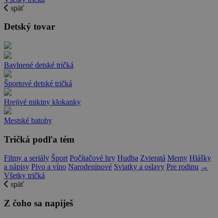
späť
Detský tovar
Bavlnené detské tričká
Športové detské tričká
Hrejivé mikiny klokanky
Mestské batohy
Tričká podľa tém
Filmy a seriály
Šport
Počítačové hry
Hudba
Zvieratá
Memy
Hlášky
a nápisy
Pivo a víno
Narodeninové
Sviatky a oslavy
Pre rodinu
→
Všetky tričká
späť
Z čoho sa napiješ