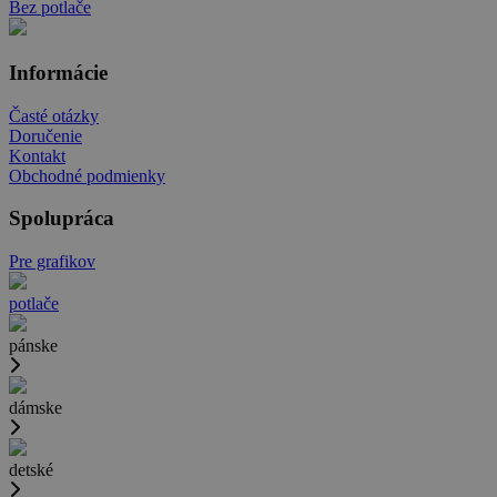
Bez potlače
Informácie
Časté otázky
Doručenie
Kontakt
Obchodné podmienky
Spolupráca
Pre grafikov
potlače
pánske
dámske
detské