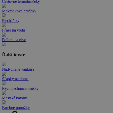
Cestovné termohrnčeky
Makrónkové hrnčeky
Plecháčiky
Fľaše na vodu
Pollitre na pivo
Ďalší tovar
Nadýchané vankúše
Šľapky na doma
Rýchloschnúce osušky
Mestské batohy
Farebné ponožky