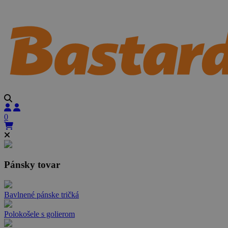
0
Pánsky tovar
Bavlnené pánske tričká
Polokošele s golierom