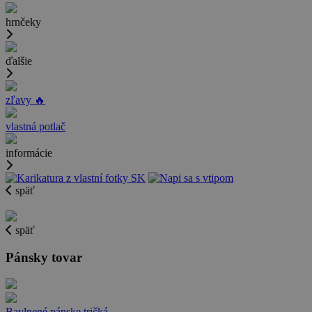
hrnčeky
ďalšie
zľavy 🔥
vlastná potlač
informácie
späť
späť
Pánsky tovar
Bavlnené pánske tričká