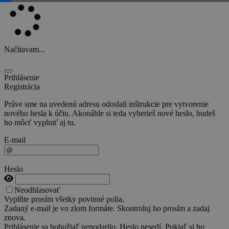
Načítavam...
Prihlásenie
Registrácia
Práve sme na uvedenú adresu odoslali inštrukcie pre vytvorenie
nového hesla k účtu. Akonáhle si teda vyberieš nové heslo, budeš
ho môcť vyplniť aj tu.
E-mail
Heslo
Neodhlasovať
Vyplňte prosím všetky povinné polia.
Zadaný e-mail je vo zlom formáte. Skontroluj ho prosím a zadaj
znova.
Prihlásenie sa bohužiaľ nepodarilo. Heslo nesedí. Pokiaľ si ho