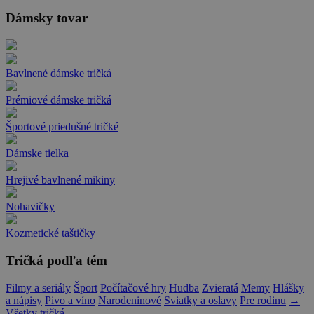
Dámsky tovar
Bavlnené dámske tričká
Prémiové dámske tričká
Športové priedušné tričké
Dámske tielka
Hrejivé bavlnené mikiny
Nohavičky
Kozmetické taštičky
Tričká podľa tém
Filmy a seriály
Šport
Počítačové hry
Hudba
Zvieratá
Memy
Hlášky
a nápisy
Pivo a víno
Narodeninové
Sviatky a oslavy
Pre rodinu
→
Všetky tričká