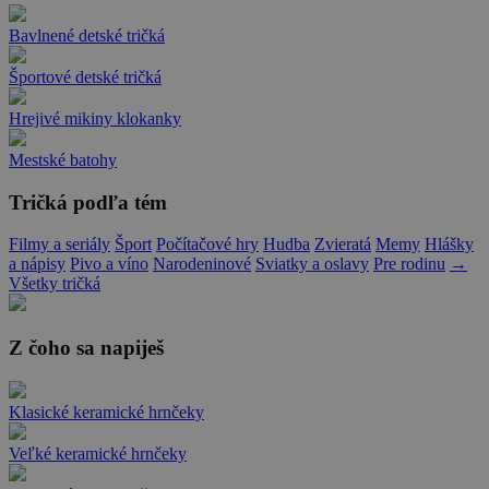
Bavlnené detské tričká
Športové detské tričká
Hrejivé mikiny klokanky
Mestské batohy
Tričká podľa tém
Filmy a seriály
Šport
Počítačové hry
Hudba
Zvieratá
Memy
Hlášky
a nápisy
Pivo a víno
Narodeninové
Sviatky a oslavy
Pre rodinu
→
Všetky tričká
Z čoho sa napiješ
Klasické keramické hrnčeky
Veľké keramické hrnčeky