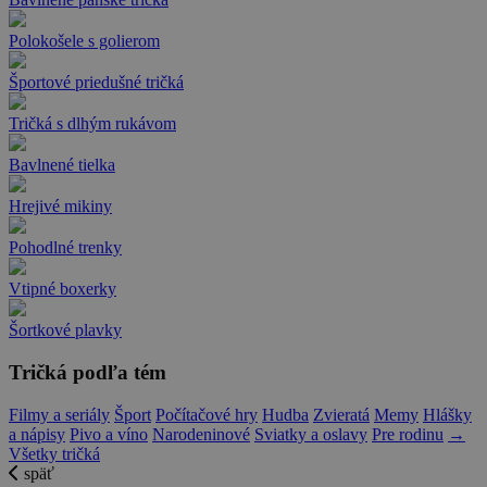
Polokošele s golierom
Športové priedušné tričká
Tričká s dlhým rukávom
Bavlnené tielka
Hrejivé mikiny
Pohodlné trenky
Vtipné boxerky
Šortkové plavky
Tričká podľa tém
Filmy a seriály
Šport
Počítačové hry
Hudba
Zvieratá
Memy
Hlášky
a nápisy
Pivo a víno
Narodeninové
Sviatky a oslavy
Pre rodinu
→
Všetky tričká
späť