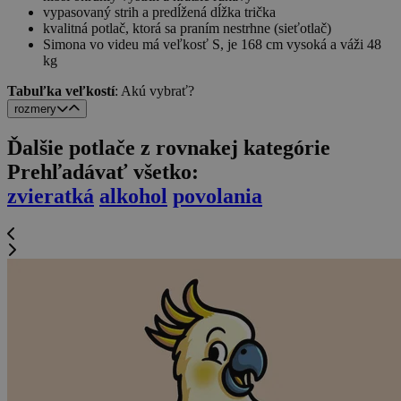
vypasovaný strih a predĺžená dĺžka trička
kvalitná potlač, ktorá sa praním nestrhne (sieťotlač)
Simona vo videu má veľkosť S, je 168 cm vysoká a váži 48
kg
Tabuľka veľkostí
: Akú vybrať?
rozmery
Ďalšie potlače z rovnakej kategórie
Prehľadávať všetko:
zvieratká
alkohol
povolania