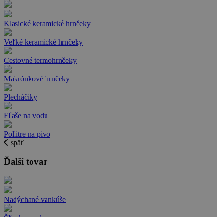
Klasické keramické hrnčeky
Veľké keramické hrnčeky
Cestovné termohrnčeky
Makrónkové hrnčeky
Plecháčiky
Fľaše na vodu
Pollitre na pivo
späť
Ďalší tovar
Nadýchané vankúše