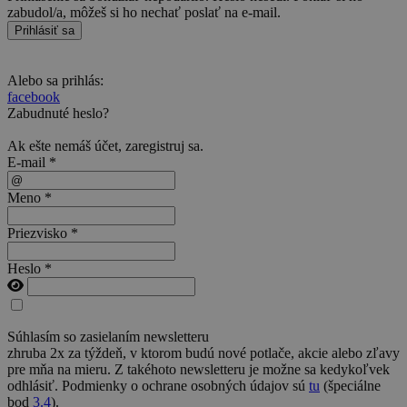
zabudol/a, môžeš si ho nechať poslať na e-mail.
Prihlásiť sa
Alebo sa prihlás:
facebook
Zabudnuté heslo?
Ak ešte nemáš účet,
zaregistruj sa
.
E-mail *
Meno *
Priezvisko *
Heslo *
Súhlasím so zasielaním newsletteru
zhruba 2x za týždeň, v ktorom budú nové potlače, akcie alebo zľavy
pre mňa na mieru. Z takéhoto newsletteru je možne sa kedykoľvek
odhlásiť. Podmienky o ochrane osobných údajov sú
tu
(špeciálne
bod
3.4
).