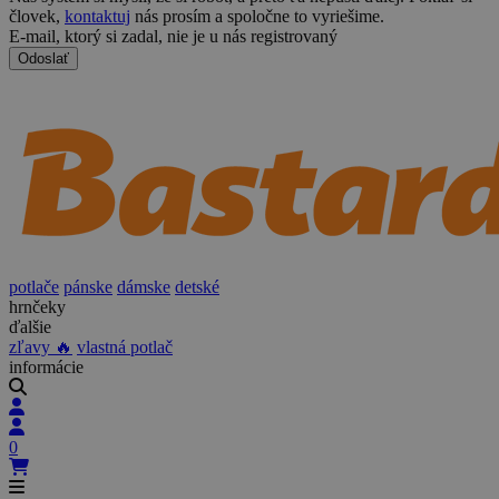
človek,
kontaktuj
nás prosím a spoločne to vyriešime.
E-mail, ktorý si zadal, nie je u nás registrovaný
Odoslať
potlače
pánske
dámske
detské
hrnčeky
ďalšie
zľavy 🔥
vlastná potlač
informácie
0