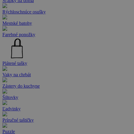
Šľapky na doma
Rýchloschnúce osušky
Mestské batohy
Farebné ponožky
Plátené tašky
Vaky na chrbát
Zástery do kuchyne
Šiltovky
Ľadvinky
Príručné taštičky
Puzzle