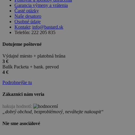
Garancia výmeny a vrátenia
Časté otázky
Naše desatoro
Osobné údaje
Kontakt
:
info@bastard.sk
Telefón: 222 205 835
Dotujeme poštovné
Výdajné miesto + platobná brána
3 €
Balík Packeta + bank. prevod
4 €
Podrobnejšie tu
Zákazníci nám veria
hakuja hodnotí:
„dobrý obchod, bezproblémový, neváhejte nakoupit“
Nie sme asociálové