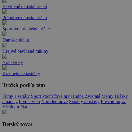
Bavlnené dámske tričká
Prémiové dámske tričká
Športové priedušné tričké
Dámske tielka
Hrejivé bavlnené mikiny
Nohavičky
Kozmetické taštičky
Tričká podľa tém
Filmy a seriály
Šport
Počítačové hry
Hudba
Zvieratá
Memy
Hlášky
a nápisy
Pivo a víno
Narodeninové
Sviatky a oslavy
Pre rodinu
→
Všetky tričká
Detský tovar