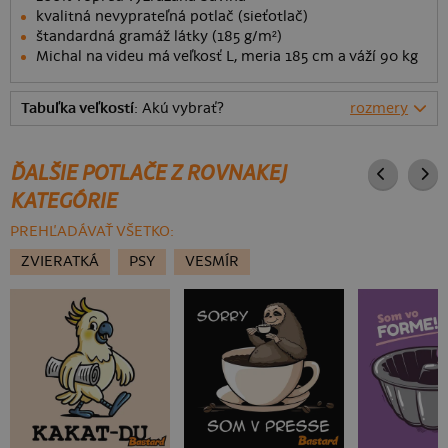
kvalitná nevyprateľná potlač (sieťotlač)
štandardná gramáž látky (185 g/m²)
Michal na videu má veľkosť L, meria 185 cm a váží 90 kg
Tabuľka veľkostí
: Akú vybrať?
rozmery
ĎALŠIE POTLAČE Z ROVNAKEJ
KATEGÓRIE
PREHĽADÁVAŤ VŠETKO:
ZVIERATKÁ
PSY
VESMÍR