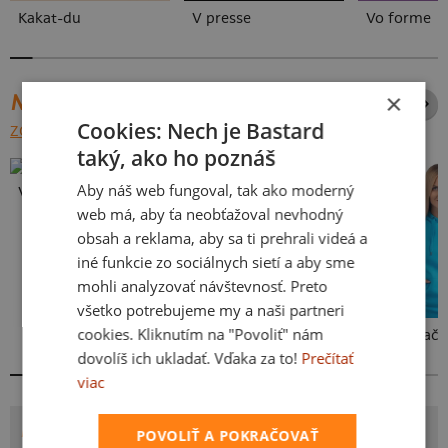
Kakat-du
V presse
Vo forme
×
NAJPREDÁVANEJŠIE POTLAČE
Cookies: Nech je Bastard
ZOBRAZIŤ VŠETKY
taký, ako ho poznáš
Aby náš web fungoval, tak ako moderný
Vlastná potlač
web má, aby ťa neobťažoval nevhodný
obsah a reklama, aby sa ti prehrali videá a
iné funkcie zo sociálnych sietí a aby sme
mohli analyzovať návštevnosť. Preto
všetko potrebujeme my a naši partneri
cookies. Kliknutím na "Povoliť" nám
Kakat-du
Bez potlače
dovolíš ich ukladať. Vďaka za to!
Prečítať
viac
POTLAČ LIETAJÚCI TANIER
POVOLIŤ A POKRAČOVAŤ