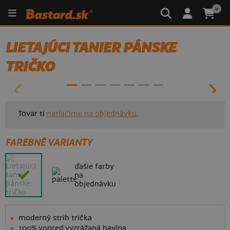
0
LIETAJÚCI TANIER PÁNSKE
- 50%
TRIČKO
Tovar ti
natlačíme na objednávku
.
FAREBNÉ VARIANTY
ďašie farby
na
objednávku
moderný strih trička
100% vopred vyzrážaná bavlna