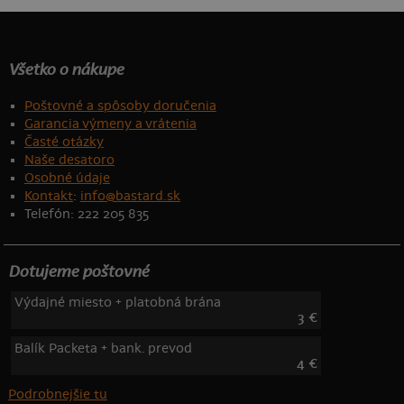
Všetko o nákupe
Poštovné a spôsoby doručenia
Garancia výmeny a vrátenia
Časté otázky
Naše desatoro
Osobné údaje
Kontakt
:
info@bastard.sk
Telefón: 222 205 835
Dotujeme poštovné
Výdajné miesto + platobná brána
3 €
Balík Packeta + bank. prevod
4 €
Podrobnejšie tu