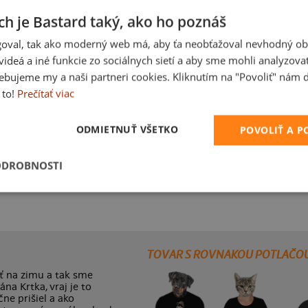
ch je Bastard taký, ako ho poznáš
oval, tak ako moderný web má, aby ťa neobťažoval nevhodný ob
i videá a iné funkcie zo sociálnych sietí a aby sme mohli analyzova
ebujeme my a naši partneri cookies. Kliknutím na "Povoliť" nám d
 to!
Prečítať viac
ODMIETNUŤ VŠETKO
POVOLIŤ A 
ODROBNOSTI
Bez potlače
Karikatúra z vlastnej fotky
TOVAR S ROVNAKOU POTLAČO
iť na zimu a tak sme
a Krtka, vraj je to
ne prišiel a ako