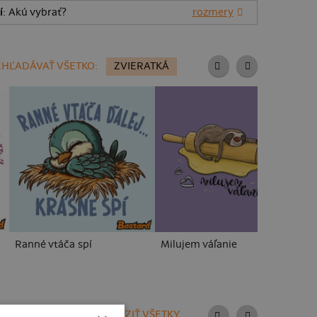
í
: Akú vybrať?
rozmery
HĽADÁVAŤ VŠETKO:
ZVIERATKÁ
Ranné vtáča spí
Milujem váľanie
C
ZOBRAZIŤ VŠETKY