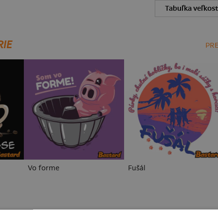
Tabuľka veľkost
RIE
PRE
Vo forme
Fušál