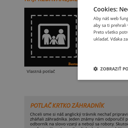
Cookies: Ne
Aby náš web fung
aby sa ti prehral
Preto všetko potr
ukladať. Vďaka za
ZOBRAZIŤ P
Vlastná potlač
Kakat-du
POTLAČ KRTKO ZÁHRADNÍK
Chceli sme si náš anglický trávnik nechať priprav
zháňali záhradníka. Jeden známy nám odporučil pán
odborník na slovo vzatý a nebojí sa roboty. Skutoč