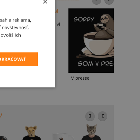
×
To
sah a reklama,
Detské kresby - Nahraj vlastnú
ť návštevnosť.
ovolíš ich
POKRAČOVAŤ
V presse
U