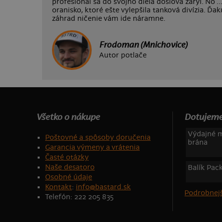
profesionál sa do svojho diela doslova zaryl. No 
oranisko, ktoré ešte vylepšila tanková divízia. Ď
záhrad ničenie vám ide náramne.
Frodoman (Mnichovice)
Autor potlače
Všetko o nákupe
Dotujeme
Výdajné m
Poštovné a spôsoby doručenia
brána
Garancia výmeny a vrátenia
Časté otázky
Naše desatoro
Balík Pac
Osobné údaje
Kontakt
:
info@bastard.sk
Podrobnejš
Telefón: 222 205 835