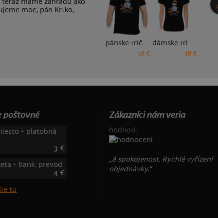
... teraz máme záhradu ako
akujeme moc, pán Krtko,
pánske tričko
dámske tričko
18 €
18 €
 poštovné
Zákazníci nám veria
hodnotí:
iesto + platobná
3 €
„á spokojenost. Rychlé vyřízení
keta + bank. prevod
objednávky.“
4 €
ie tu