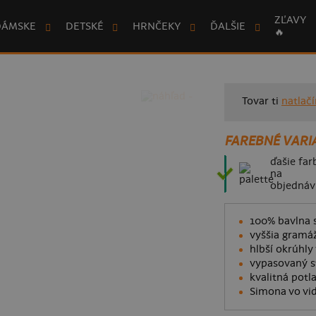
ZĽAVY
DÁMSKE
DETSKÉ
HRNČEKY
ĎALŠIE
🔥
Tovar ti
natlač
FAREBNÉ VARI
ďašie far
na
objednáv
100% bavlna s
vyššia gramáž
hlbší okrúhly 
vypasovaný st
kvalitná potl
Simona vo vid