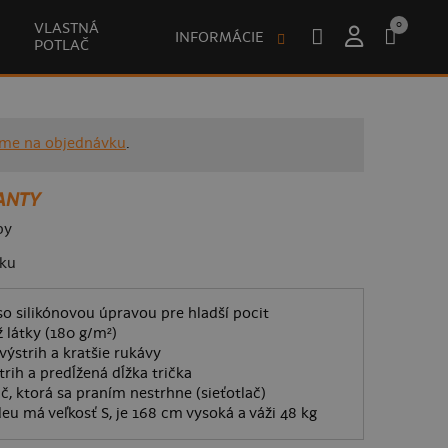
0
VLASTNÁ
INFORMÁCIE
POTLAČ
íme na objednávku
.
ANTY
by
ku
o silikónovou úpravou pre hladší pocit
 látky (180 g/m²)
výstrih a kratšie rukávy
rih a predĺžená dĺžka trička
ač, ktorá sa praním nestrhne (sieťotlač)
eu má veľkosť S, je 168 cm vysoká a váži 48 kg