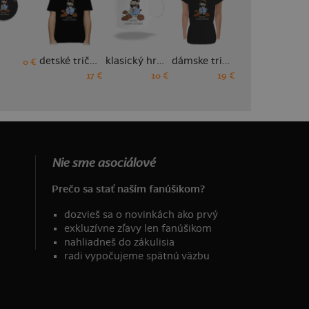
detské tričko
klasický hrnček
dámske tričko prémium
dámske športové tričko
0 €
17 €
10 €
19 €
18 €
Nie sme asociálové
Prečo sa stať naším fanúšikom?
dozvieš sa o novinkách ako prvý
exkluzívne zľavy len fanúšikom
nahliadneš do zákulisia
radi vypočujeme spätnú väzbu