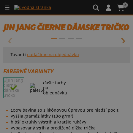
0
- 50%
JIN JANG ČIERNE DÁMSKE TRIČKO
Tovar ti
natlačíme na objednávku
.
FAREBNÉ VARIANTY
ďašie farby
na
objednávku
100% bavlna so silikónovou úpravou pre hladší pocit
vyššia gramáž látky (180 g/m²)
hlbší okrúhly výstrih a kratšie rukávy
vypasovaný strih a predĺžená dĺžka trička