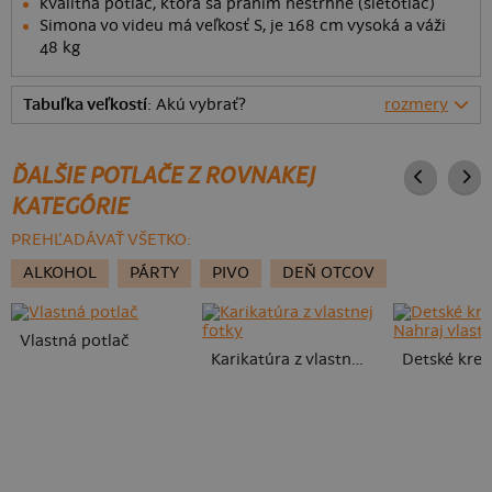
kvalitná potlač, ktorá sa praním nestrhne (sieťotlač)
Simona vo videu má veľkosť S, je 168 cm vysoká a váži
48 kg
Tabuľka veľkostí
: Akú vybrať?
rozmery
ĎALŠIE POTLAČE Z ROVNAKEJ
KATEGÓRIE
PREHĽADÁVAŤ VŠETKO:
ALKOHOL
PÁRTY
PIVO
DEŇ OTCOV
Vlastná potlač
Karikatúra z vlastnej fotky