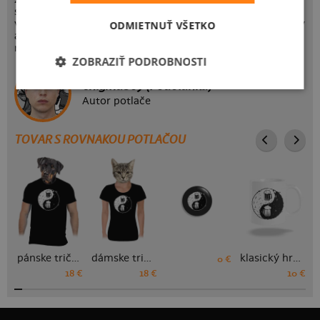
svetlé pivo. Toto dokonale harmonické splynutie potom
vytvorí jedinečné a nám dobre známe rezané. Sila temnoty
ODMIETNUŤ VŠETKO
a svetla teda pomôže ešte viac vycibriť chuť pre tých
najnáročnejších pivárov.
ZOBRAZIŤ PODROBNOSTI
enigmaboy (Podolanka)
Autor potlače
TOVAR S ROVNAKOU POTLAČOU
pánske tričko
dámske tričko
klasický hrnček
0 €
18 €
18 €
10 €