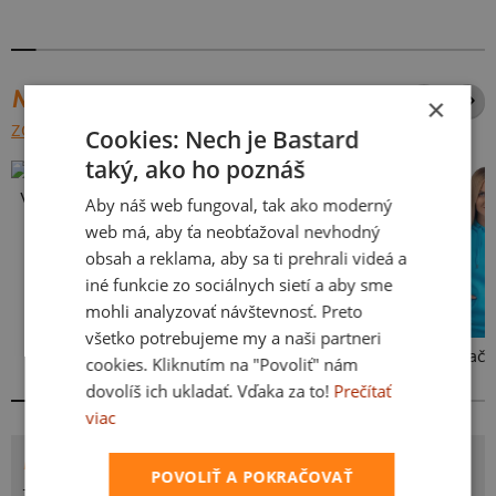
NAJPREDÁVANEJŠIE POTLAČE
×
ZOBRAZIŤ VŠETKY
Cookies: Nech je Bastard
taký, ako ho poznáš
Vlastná potlač
Aby náš web fungoval, tak ako moderný
web má, aby ťa neobťažoval nevhodný
obsah a reklama, aby sa ti prehrali videá a
iné funkcie zo sociálnych sietí a aby sme
mohli analyzovať návštevnosť. Preto
všetko potrebujeme my a naši partneri
Kakat-du
Bez potlače
cookies. Kliknutím na "Povoliť" nám
dovolíš ich ukladať. Vďaka za to!
Prečítať
viac
POTLAČ JIN JANG PIVO
POVOLIŤ A POKRAČOVAŤ
Z pivného hľadiska znamenajú znaky jin a jang čierne a