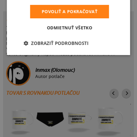
POVOLIŤ A POKRAČOVAŤ
POTLAČ ZADNÝ VCHOD
ODMIETNUŤ VŠETKO
Tento raz tu máme zase niečo pre baby – s touto spodnou
bielizňou s nápisom „ Z technických príčin zatvorené,
použite zadný vchod“ určite pobavíš každého, kto sa ti
ZOBRAZIŤ PODROBNOSTI
bude snažiť dostať do nohavičiek. A naviac tak môžeš
veľmi ľahko a bez debát vyjadriť svoje preferencie. Za
tento originálny nápad môžeš poďakovať inmaxovi.
inmax (Olomouc)
Autor potlače
TOVAR S ROVNAKOU POTLAČOU