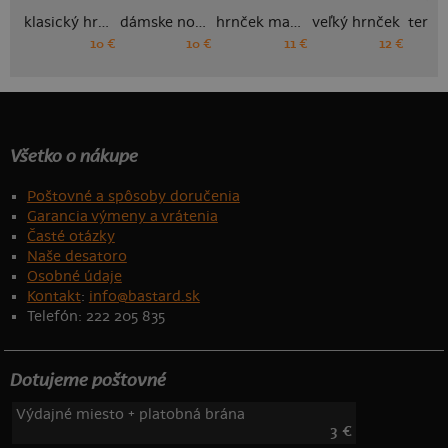
klasický hrnček
dámske nohavičky
hrnček makronka
veľký hrnček
10 €
10 €
11 €
12 €
Všetko o nákupe
Poštovné a spôsoby doručenia
Garancia výmeny a vrátenia
Časté otázky
Naše desatoro
Osobné údaje
Kontakt
:
info@bastard.sk
Telefón: 222 205 835
Dotujeme poštovné
Výdajné miesto + platobná brána
3 €