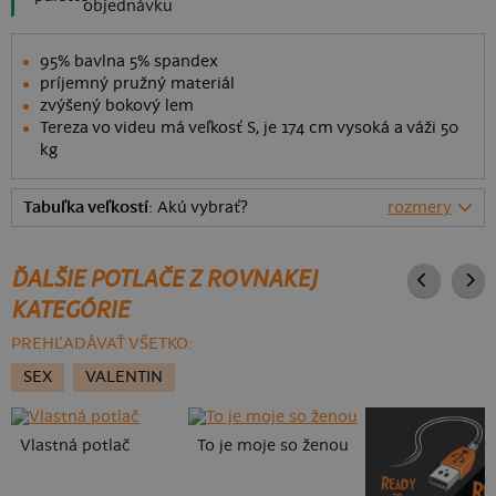
objednávku
95% bavlna 5% spandex
príjemný pružný materiál
zvýšený bokový lem
Tereza vo videu má veľkosť S, je 174 cm vysoká a váži 50
kg
Tabuľka veľkostí
: Akú vybrať?
rozmery
ĎALŠIE POTLAČE Z ROVNAKEJ
KATEGÓRIE
PREHĽADÁVAŤ VŠETKO:
SEX
VALENTIN
Vlastná potlač
To je moje so ženou