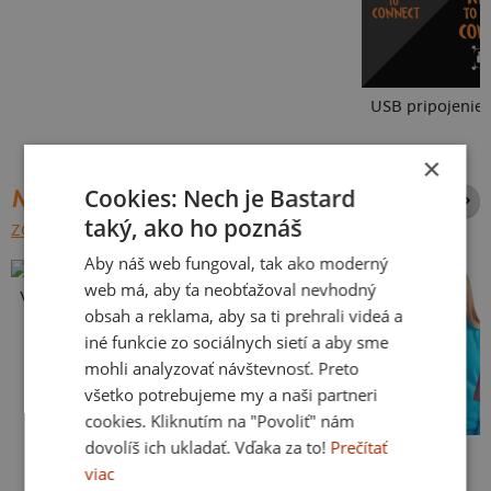
USB pripojenie
×
Cookies: Nech je Bastard
NAJPREDÁVANEJŠIE POTLAČE
taký, ako ho poznáš
ZOBRAZIŤ VŠETKY
Aby náš web fungoval, tak ako moderný
web má, aby ťa neobťažoval nevhodný
Vlastná potlač
obsah a reklama, aby sa ti prehrali videá a
iné funkcie zo sociálnych sietí a aby sme
mohli analyzovať návštevnosť. Preto
všetko potrebujeme my a naši partneri
cookies. Kliknutím na "Povoliť" nám
dovolíš ich ukladať. Vďaka za to!
Prečítať
Kakat-du
Bez potlače
viac