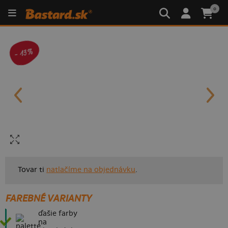
0
- 13%
Tovar ti
natlačíme na objednávku
.
FAREBNÉ VARIANTY
ďašie farby
na