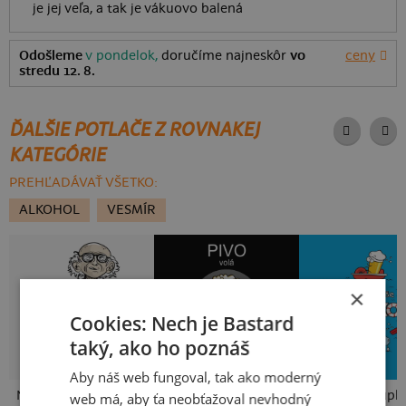
je jej veľa, a tak je vákuovo balená
Odošleme
v pondelok,
doručíme najneskôr
vo
ceny
stredu 12. 8.
ĎALŠIE POTLAČE Z ROVNAKEJ
KATEGÓRIE
PREHĽADÁVAŤ VŠETKO:
ALKOHOL
VESMÍR
×
Cookies: Nech je Bastard
taký, ako ho poznáš
Aby náš web fungoval, tak ako moderný
Neklidný bez piva
Pívo volá
Slovenské kupk
web má, aby ťa neobťažoval nevhodný