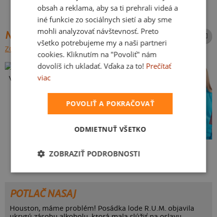
obsah a reklama, aby sa ti prehrali videá a
iné funkcie zo sociálnych sietí a aby sme
mohli analyzovať návštevnosť. Preto
NAJPREDÁVANEJŠIE POTLAČE
všetko potrebujeme my a naši partneri
ZOBRAZIŤ VŠETKY
cookies. Kliknutím na "Povoliť" nám
dovolíš ich ukladať. Vďaka za to!
Prečítať
viac
Vlastná potlač
POVOLIŤ A POKRAČOVAŤ
ODMIETNUŤ VŠETKO
Kakat-du
Bez potlače
ZOBRAZIŤ PODROBNOSTI
POTLAČ NASAJ
Houston, máme problém! Posádka lode R.U.M. objavila
ukrytú zásobu alkoholu, ktorá mala slúžiť na oslavu