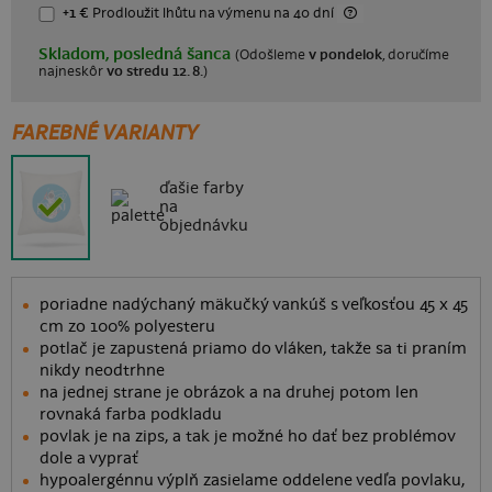
+1 €
Prodloužit lhůtu
na výmenu na 40 dní
Skladom, posledná šanca
(Odošleme
v pondelok
, doručíme
najneskôr
vo stredu 12. 8.
)
FAREBNÉ VARIANTY
ďašie farby
na
objednávku
poriadne nadýchaný mäkučký vankúš s veľkosťou 45 x 45
cm zo 100% polyesteru
potlač je zapustená priamo do vláken, takže sa ti praním
nikdy neodtrhne
na jednej strane je obrázok a na druhej potom len
rovnaká farba podkladu
povlak je na zips, a tak je možné ho dať bez problémov
dole a vyprať
hypoalergénnu výplň zasielame oddelene vedľa povlaku,