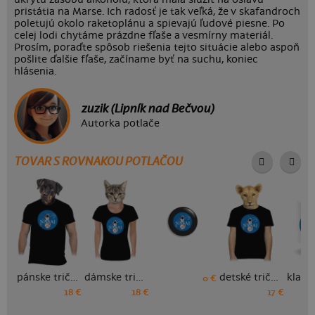
pristátia na Marse. Ich radosť je tak veľká, že v skafandroch
poletujú okolo raketoplánu a spievajú ľudové piesne. Po
celej lodi chytáme prázdne fľaše a vesmírny materiál.
Prosím, poraďte spôsob riešenia tejto situácie alebo aspoň
pošlite ďalšie fľaše, začíname byť na suchu, koniec
hlásenia.
zuzik (Lipník nad Bečvou)
Autorka potlače
TOVAR S ROVNAKOU POTLAČOU
pánske tričko
dámske tričko
detské tričko
0 €
18 €
18 €
17 €