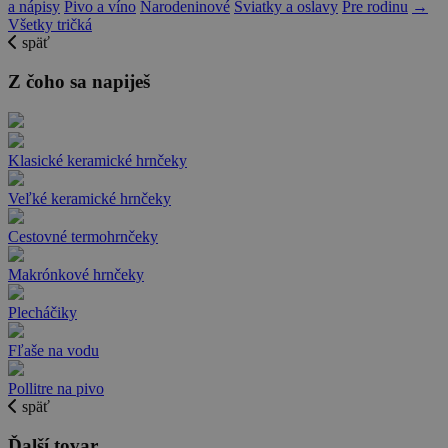
a nápisy
Pivo a víno
Narodeninové
Sviatky a oslavy
Pre rodinu
→
Všetky tričká
späť
Z čoho sa napiješ
Klasické keramické hrnčeky
Veľké keramické hrnčeky
Cestovné termohrnčeky
Makrónkové hrnčeky
Plecháčiky
Fľaše na vodu
Pollitre na pivo
späť
Ďalší tovar