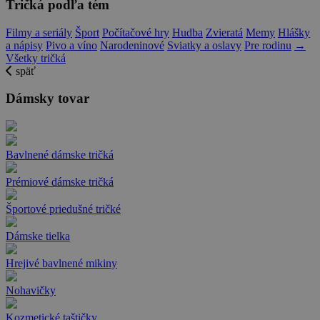
Tričká podľa tém
Filmy a seriály
Šport
Počítačové hry
Hudba
Zvieratá
Memy
Hlášky
a nápisy
Pivo a víno
Narodeninové
Sviatky a oslavy
Pre rodinu
→
Všetky tričká
späť
Dámsky tovar
Bavlnené dámske tričká
Prémiové dámske tričká
Športové priedušné tričké
Dámske tielka
Hrejivé bavlnené mikiny
Nohavičky
Kozmetické taštičky