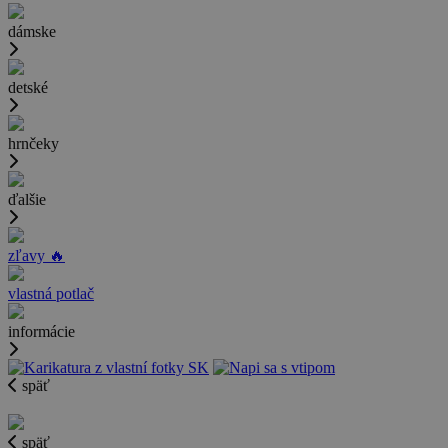
dámske
detské
hrnčeky
ďalšie
zľavy 🔥
vlastná potlač
informácie
späť
späť