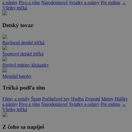
a nápisy
Pivo a víno
Narodeninové
Sviatky a oslavy
Pre rodinu
→
Všetky tričká
Detský tovar
Bavlnené detské tričká
Športové detské tričká
Hrejivé mikiny klokanky
Mestské batohy
Tričká podľa tém
Filmy a seriály
Šport
Počítačové hry
Hudba
Zvieratá
Memy
Hlášky
a nápisy
Pivo a víno
Narodeninové
Sviatky a oslavy
Pre rodinu
→
Všetky tričká
Z čoho sa napiješ