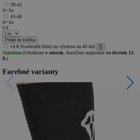
39-42
4+ ks
43-46
4+ ks
6 €
Pridať do košíka
+1 €
Prodloužit lhůtu
na výmenu na 40 dní
Skladom
(Odošleme
v utorok
, doručíme najneskôr
vo štvrtok 13.
8.
)
Farebné varianty