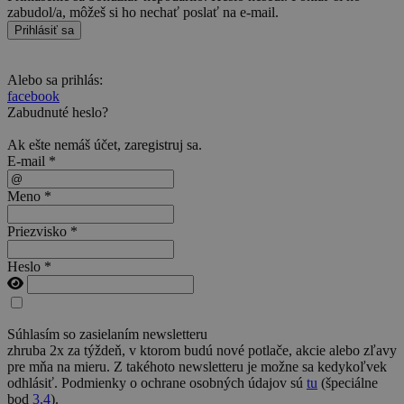
zabudol/a, môžeš si ho nechať poslať na e-mail.
Prihlásiť sa
Alebo sa prihlás:
facebook
Zabudnuté heslo?
Ak ešte nemáš účet,
zaregistruj sa
.
E-mail *
Meno *
Priezvisko *
Heslo *
Súhlasím so zasielaním newsletteru
zhruba 2x za týždeň, v ktorom budú nové potlače, akcie alebo zľavy
pre mňa na mieru. Z takéhoto newsletteru je možne sa kedykoľvek
odhlásiť. Podmienky o ochrane osobných údajov sú
tu
(špeciálne
bod
3.4
).