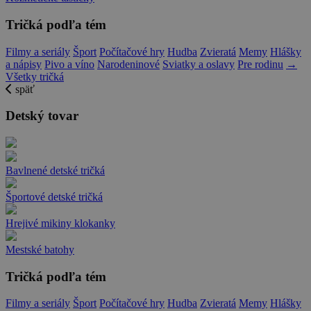
Tričká podľa tém
Filmy a seriály
Šport
Počítačové hry
Hudba
Zvieratá
Memy
Hlášky
a nápisy
Pivo a víno
Narodeninové
Sviatky a oslavy
Pre rodinu
→
Všetky tričká
späť
Detský tovar
Bavlnené detské tričká
Športové detské tričká
Hrejivé mikiny klokanky
Mestské batohy
Tričká podľa tém
Filmy a seriály
Šport
Počítačové hry
Hudba
Zvieratá
Memy
Hlášky