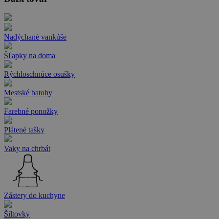
Nadýchané vankúše
Šľapky na doma
Rýchloschnúce osušky
Mestské batohy
Farebné ponožky
Plátené tašky
Vaky na chrbát
Zástery do kuchyne
Šiltovky