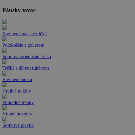
Pánsky tovar
Bavlnené pánske tričká
Polokošele s golierom
Športové priedušné tričká
Tričká s dlhým rukávom
Bavlnené tielka
Hrejivé mikiny
Pohodlné trenky
Vtipné boxerky
Šortkové plavky