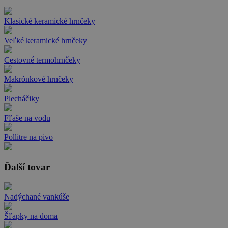
Klasické keramické hrnčeky
Veľké keramické hrnčeky
Cestovné termohrnčeky
Makrónkové hrnčeky
Plecháčiky
Fľaše na vodu
Pollitre na pivo
Ďalší tovar
Nadýchané vankúše
Šľapky na doma