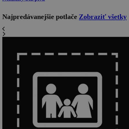
Najpredávanejšie potlače
Zobraziť všetky