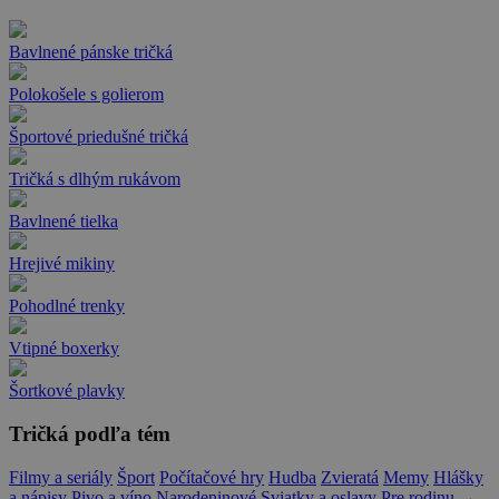
Bavlnené pánske tričká
Polokošele s golierom
Športové priedušné tričká
Tričká s dlhým rukávom
Bavlnené tielka
Hrejivé mikiny
Pohodlné trenky
Vtipné boxerky
Šortkové plavky
Tričká podľa tém
Filmy a seriály
Šport
Počítačové hry
Hudba
Zvieratá
Memy
Hlášky
a nápisy
Pivo a víno
Narodeninové
Sviatky a oslavy
Pre rodinu
→