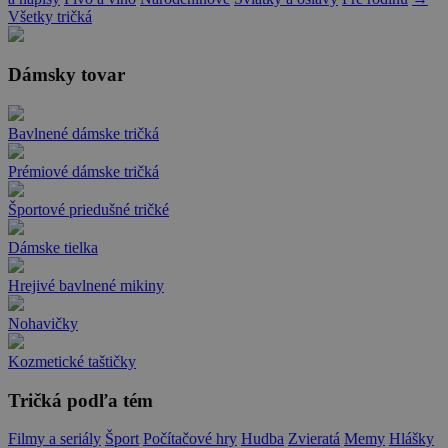
Všetky tričká
Dámsky tovar
Bavlnené dámske tričká
Prémiové dámske tričká
Športové priedušné tričké
Dámske tielka
Hrejivé bavlnené mikiny
Nohavičky
Kozmetické taštičky
Tričká podľa tém
Filmy a seriály
Šport
Počítačové hry
Hudba
Zvieratá
Memy
Hlášky