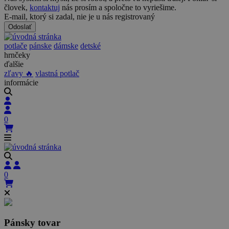
človek,
kontaktuj
nás prosím a spoločne to vyriešime.
E-mail, ktorý si zadal, nie je u nás registrovaný
Odoslať
potlače
pánske
dámske
detské
hrnčeky
ďalšie
zľavy 🔥
vlastná potlač
informácie
0
0
Pánsky tovar