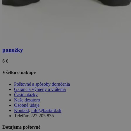
ponožky
6 €
Všetko o nákupe
Poštovné a spôsoby doručenia
Garancia výmeny a vrátenia
Časté otázky
Naše desatoro
Osobné údaje
Kontakt
:
info@bastard.sk
Telefón: 222 205 835
Dotujeme poštovné