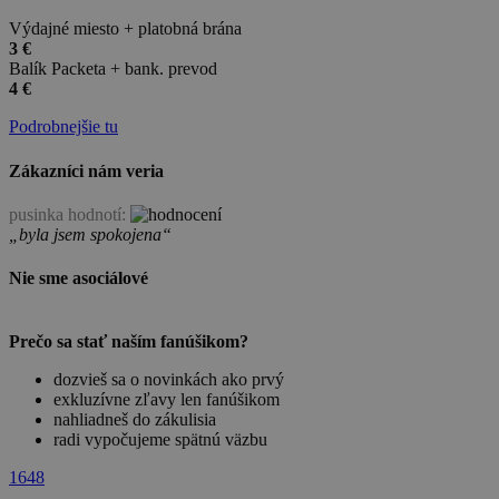
Výdajné miesto + platobná brána
3 €
Balík Packeta + bank. prevod
4 €
Podrobnejšie tu
Zákazníci nám veria
pusinka hodnotí:
„byla jsem spokojena“
Nie sme asociálové
Prečo sa stať naším fanúšikom?
dozvieš sa o novinkách ako prvý
exkluzívne zľavy len fanúšikom
nahliadneš do zákulisia
radi vypočujeme spätnú väzbu
1648