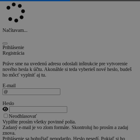
Načítavam...
Prihlásenie
Registrácia
Práve sme na uvedenú adresu odoslali inštrukcie pre vytvorenie
nového hesla k účtu. Akonáhle si teda vyberieš nové heslo, budeš
ho môcť vyplniť aj tu.
E-mail
Heslo
Neodhlasovať
Vyplňte prosím všetky povinné polia.
Zadaný e-mail je vo zlom formáte. Skontroluj ho prosím a zadaj
znova.
Prihlásenie sa bohužiaľ nepodarilo. Heslo nesedí. Pokiaľ si ho