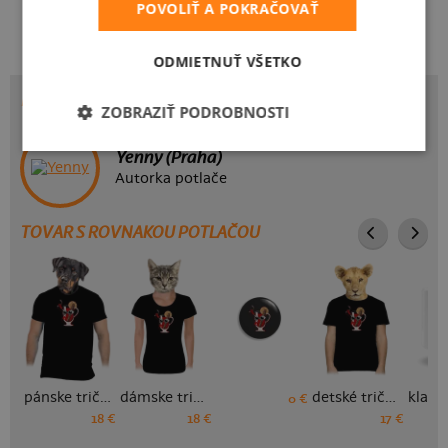
Kakat-du
Bez potlače
POVOLIŤ A POKRAČOVAŤ
ODMIETNUŤ VŠETKO
POTLAČ ZVARÁK
ZOBRAZIŤ PODROBNOSTI
Yenny (Praha)
Autorka potlače
TOVAR S ROVNAKOU POTLAČOU
pánske tričko
dámske tričko
detské tričko
0 €
18 €
18 €
17 €