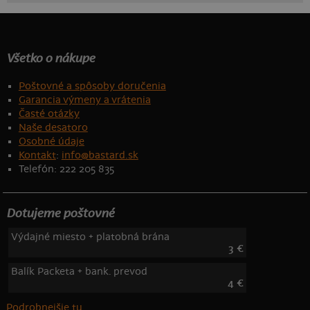
Všetko o nákupe
Poštovné a spôsoby doručenia
Garancia výmeny a vrátenia
Časté otázky
Naše desatoro
Osobné údaje
Kontakt
:
info@bastard.sk
Telefón: 222 205 835
Dotujeme poštovné
Výdajné miesto + platobná brána
3 €
Balík Packeta + bank. prevod
4 €
Podrobnejšie tu