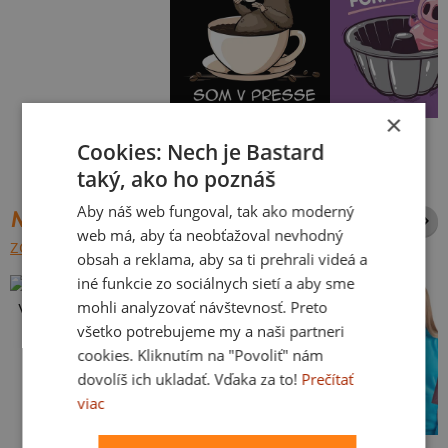
×
V presse
Vo forme
Cookies: Nech je Bastard
taký, ako ho poznáš
Aby náš web fungoval, tak ako moderný
NAJPREDÁVANEJŠIE POTLAČE
web má, aby ťa neobťažoval nevhodný
ZOBRAZIŤ VŠETKY
obsah a reklama, aby sa ti prehrali videá a
iné funkcie zo sociálnych sietí a aby sme
mohli analyzovať návštevnosť. Preto
Vlastná potlač
všetko potrebujeme my a naši partneri
cookies. Kliknutím na "Povoliť" nám
dovolíš ich ukladať. Vďaka za to!
Prečítať
viac