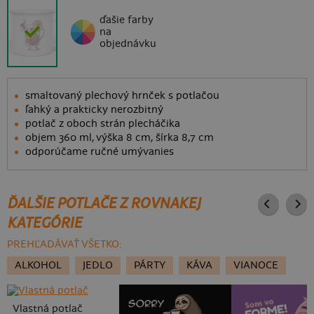
ďašie farby
na
objednávku
smaltovaný plechový hrnček s potlačou
ľahký a prakticky nerozbitný
potlač z oboch strán plecháčika
objem 360 ml, výška 8 cm, šírka 8,7 cm
odporúčame ručné umývanies
ĎALŠIE POTLAČE Z ROVNAKEJ
KATEGÓRIE
PREHĽADÁVAŤ VŠETKO:
ALKOHOL
JEDLO
PÁRTY
KÁVA
VIANOCE
Vlastná potlač