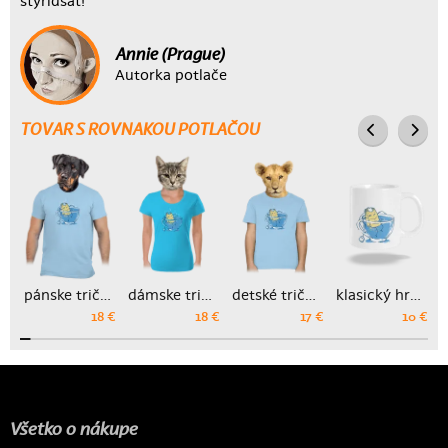
štyridsať!
Annie (Prague)
Autorka potlače
TOVAR S ROVNAKOU POTLAČOU
pánske tričko
dámske tričko
detské tričko
klasický hrnček
18 €
18 €
17 €
10 €
Všetko o nákupe