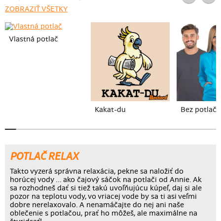
ZOBRAZIŤ VŠETKY
Vlastná potlač
Kakat-du
Bez potlače
POTLAČ RELAX
Takto vyzerá správna relaxácia, pekne sa naložiť do
horúcej vody ... ako čajový sáčok na potlači od Annie. Ak
sa rozhodneš dať si tiež takú uvoľňujúcu kúpeľ, daj si ale
pozor na teplotu vody, vo vriacej vode by sa ti asi veľmi
dobre nerelaxovalo. A nenamáčajte do nej ani naše
oblečenie s potlačou, prať ho môžeš, ale maximálne na