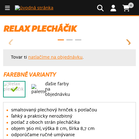
0
RELAX PLECHÁČIK
Tovar ti
natlačíme na objednávku
.
FAREBNÉ VARIANTY
ďašie farby
na
objednávku
smaltovaný plechový hrnček s potlačou
ľahký a prakticky nerozbitný
potlač z oboch strán plecháčika
objem 360 ml, výška 8 cm, šírka 8,7 cm
odporúčame ručné umývanie