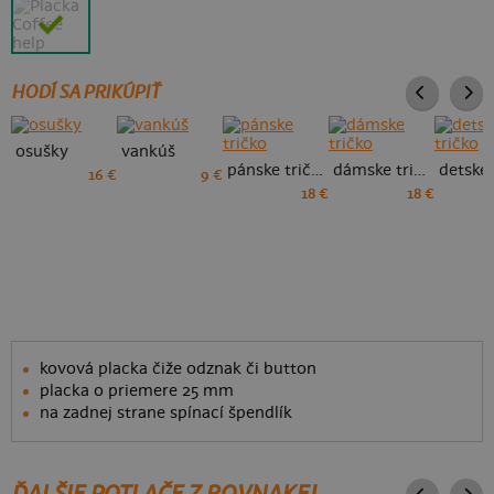
HODÍ SA PRIKÚPIŤ
osušky
vankúš
pánske tričko
dámske tričko
16 €
9 €
18 €
18 €
kovová placka čiže odznak či button
placka o priemere 25 mm
na zadnej strane spínací špendlík
ĎALŠIE POTLAČE Z ROVNAKEJ