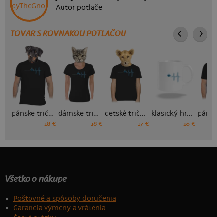
Autor potlače
TOVAR S ROVNAKOU POTLAČOU
pánske tričko
dámske tričko
detské tričko
klasický hrnček
18 €
18 €
17 €
10 €
Všetko o nákupe
Poštovné a spôsoby doručenia
Garancia výmeny a vrátenia