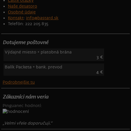
Časté otázky
Naše desatoro
Osobné údaje
Kontakt
:
info@bastard.sk
Telefón: 222 205 835
Dotujeme poštovné
Výdajné miesto + platobná brána
3 €
Balík Packeta + bank. prevod
4 €
Podrobnejšie tu
Zákazníci nám veria
Pinguanec hodnotí:
„Velmi vřele doporučuji.“