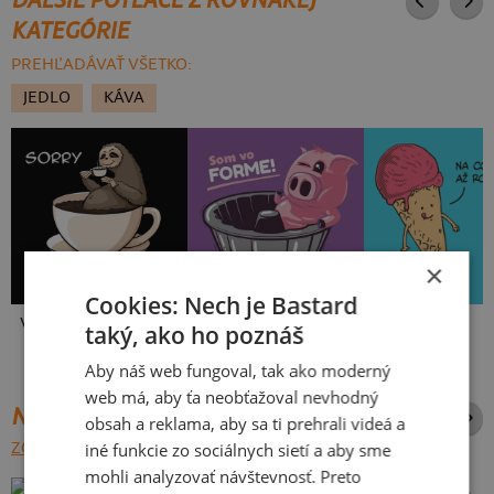
KATEGÓRIE
PREHĽADÁVAŤ VŠETKO:
JEDLO
KÁVA
×
Cookies: Nech je Bastard
V presse
Vo forme
Zmrzlina
taký, ako ho poznáš
Aby náš web fungoval, tak ako moderný
web má, aby ťa neobťažoval nevhodný
NAJPREDÁVANEJŠIE POTLAČE
obsah a reklama, aby sa ti prehrali videá a
ZOBRAZIŤ VŠETKY
iné funkcie zo sociálnych sietí a aby sme
mohli analyzovať návštevnosť. Preto