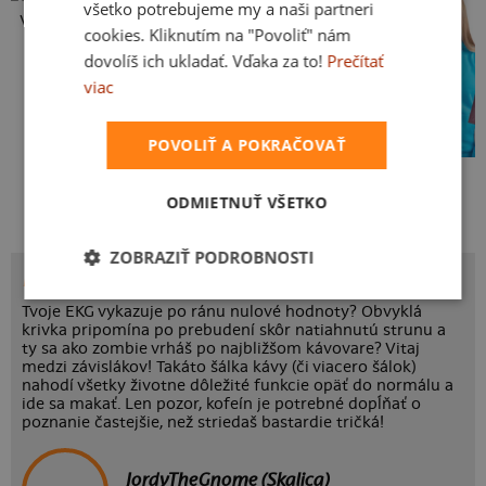
všetko potrebujeme my a naši partneri
Vlastná potlač
cookies. Kliknutím na "Povoliť" nám
dovolíš ich ukladať. Vďaka za to!
Prečítať
viac
POVOLIŤ A POKRAČOVAŤ
Kakat-du
Bez potlače
ODMIETNUŤ VŠETKO
ZOBRAZIŤ PODROBNOSTI
POTLAČ COFFEE HELP
Tvoje EKG vykazuje po ránu nulové hodnoty? Obvyklá
krivka pripomína po prebudení skôr natiahnutú strunu a
ty sa ako zombie vrháš po najbližšom kávovare? Vitaj
medzi závislákov! Takáto šálka kávy (či viacero šálok)
nahodí všetky životne dôležité funkcie opäť do normálu a
ide sa makať. Len pozor, kofeín je potrebné dopĺňať o
poznanie častejšie, než striedaš bastardie tričká!
JordyTheGnome (Skalica)