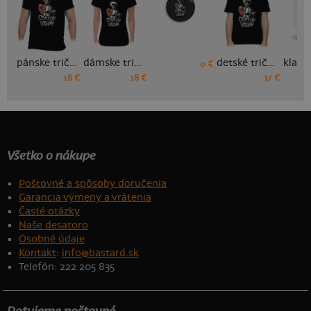
pánske tričko
dámske tričko
detské tričko
0 €
18 €
18 €
17 €
Všetko o nákupe
Poštovné a spôsoby doručenia
Garancia výmeny a vrátenia
Časté otázky
Naše desatoro
Osobné údaje
Kontakt
:
info@bastard.sk
Telefón: 222 205 835