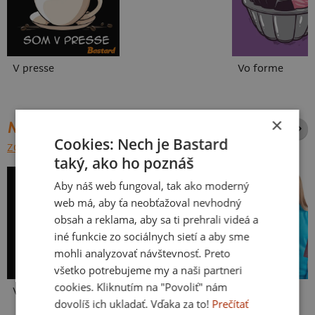
V presse
Vo forme
×
NAJPREDÁVANEJŠIE POTLAČE
Cookies: Nech je Bastard
ZOBRAZIŤ VŠETKY
taký, ako ho poznáš
Aby náš web fungoval, tak ako moderný
web má, aby ťa neobťažoval nevhodný
obsah a reklama, aby sa ti prehrali videá a
iné funkcie zo sociálnych sietí a aby sme
mohli analyzovať návštevnosť. Preto
všetko potrebujeme my a naši partneri
cookies. Kliknutím na "Povoliť" nám
Vlastná potlač
Kakat-du
Bez potlače
dovolíš ich ukladať. Vďaka za to!
Prečítať