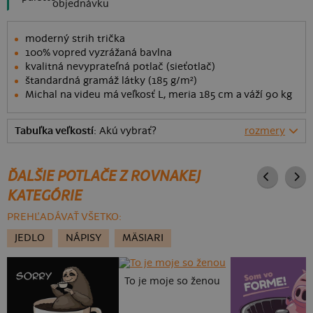
objednávku
moderný strih trička
100% vopred vyzrážaná bavlna
kvalitná nevyprateľná potlač (sieťotlač)
štandardná gramáž látky (185 g/m²)
Michal na videu má veľkosť L, meria 185 cm a váží 90 kg
Tabuľka veľkostí
: Akú vybrať?
rozmery
ĎALŠIE POTLAČE Z ROVNAKEJ
KATEGÓRIE
PREHĽADÁVAŤ VŠETKO:
JEDLO
NÁPISY
MÄSIARI
To je moje so ženou