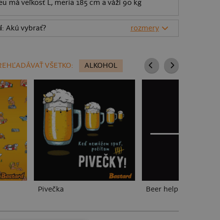
eu má veľkosť L, meria 185 cm a váží 90 kg
í
: Akú vybrať?
rozmery
REHĽADÁVAŤ VŠETKO:
ALKOHOL
Pivečka
Beer help