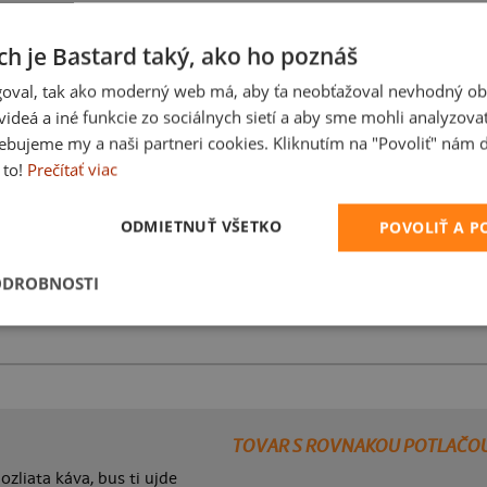
ch je Bastard taký, ako ho poznáš
oval, tak ako moderný web má, aby ťa neobťažoval nevhodný ob
Karikatúra z vlastnej
i videá a iné funkcie zo sociálnych sietí a aby sme mohli analyzova
ebujeme my a naši partneri cookies. Kliknutím na "Povoliť" nám d
 to!
Prečítať viac
ODMIETNUŤ VŠETKO
POVOLIŤ A 
ODROBNOSTI
Bez potlače
TOVAR S ROVNAKOU POTLAČO
zliata káva, bus ti ujde