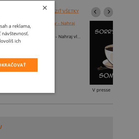
×
ZOBRAZIŤ VŠETKY
sah a reklama,
 fotky
ť návštevnosť.
Detské kresby - Nahraj vlastnú
ovolíš ich
POKRAČOVAŤ
V presse
U