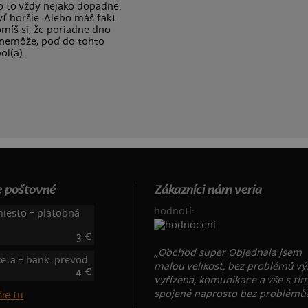
o to vždy nejako dopadne.
yť horšie. Alebo máš fakt
míš si, že poriadne dno
už nemôže, poď do tohto
ol(a).
 poštovné
Zákazníci nám veria
hodnotí:
iesto + platobná
3 €
„Obchod super Objednala jsem
keta + bank. prevod
malou velikost, bez problémů v
4 €
vyřízena, komunikace a vše s tí
spojené naprosto bez problémů!
ie tu