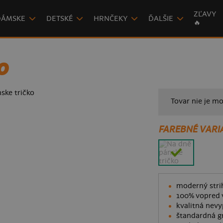
ZĽAVY
DÁMSKE
DETSKÉ
HRNČEKY
ĎALŠIE
🔥
O
Tovar nie je mo
FAREBNÉ VARI
moderný strih
100% vopred 
kvalitná nevy
štandardná g