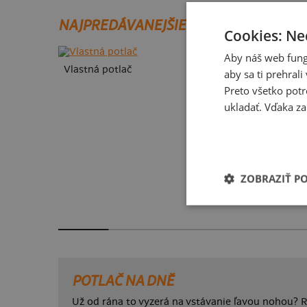
NAJPREDÁVANEJŠIE POTLAČE
Cookies: Ne
Aby náš web fung
Vlastná potlač
aby sa ti prehral
Preto všetko potr
ukladať. Vďaka za
ZOBRAZIŤ P
Kakat-du
POTLAČ NA DNĚ
Už od rána to vyzerá na vstávanie ľavou nohou? Ro