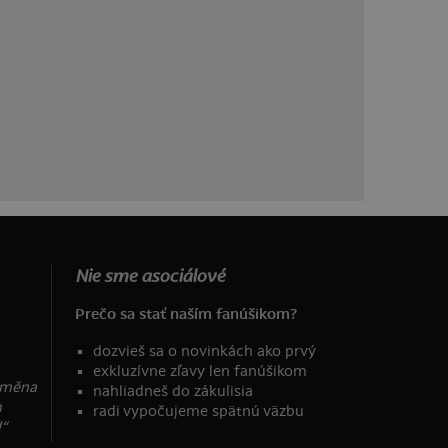
Nie sme asociálové
Prečo sa stať naším fanúšikom?
dozvieš sa o novinkách ako prvý
exkluzívne zľavy len fanúšikom
ýměna
nahliadneš do zákulisia
m
radi vypočujeme spätnú väzbu
“