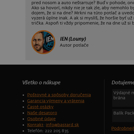
pred nosom a auto neštartuje? Buď v pohode, on
Ako sa hovorí, nikdy nie je tak zle, aby nemohlo b
dojem, že si na dne? Mrkni na túto potlač a uvedo
vyzerá úplne inak. A ak si myslíš, že horšie byť 
trička. Aspoň ti vždy pripomenie, že na dne už si b
IEN (Louny)
Autor potlače
Všetko o nákupe
Dotujeme
Výdajné m
Poštovné a spôsoby doručenia
brána
Garancia výmeny a vrátenia
Časté otázky
Naše desatoro
Balík Pac
Osobné údaje
Kontakt
:
info@bastard.sk
Podrobnejš
Telefón: 222 205 835