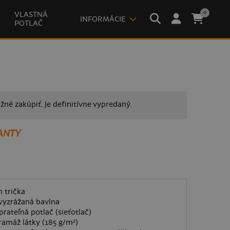
0
VLASTNÁ
INFORMÁCIE
POTLAČ
žné zakúpiť. Je definitívne vypredaný.
ANTY
 trička
vyzrážaná bavlna
prateľná potlač (sieťotlač)
ramáž látky (185 g/m²)