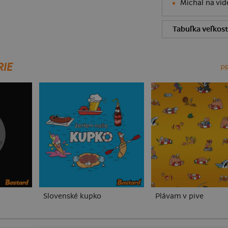
Michal na vid
Tabuľka veľkost
RIE
P
Slovenské kupko
Plávam v pive