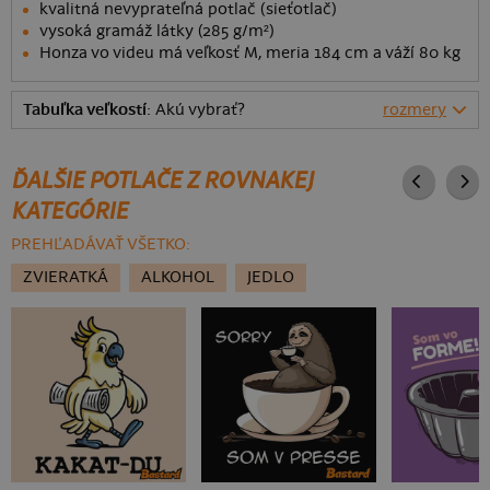
kvalitná nevyprateľná potlač (sieťotlač)
vysoká gramáž látky (285 g/m²)
Honza vo videu má veľkosť M, meria 184 cm a váží 80 kg
Tabuľka veľkostí
: Akú vybrať?
rozmery
ĎALŠIE POTLAČE Z ROVNAKEJ
KATEGÓRIE
PREHĽADÁVAŤ VŠETKO:
ZVIERATKÁ
ALKOHOL
JEDLO