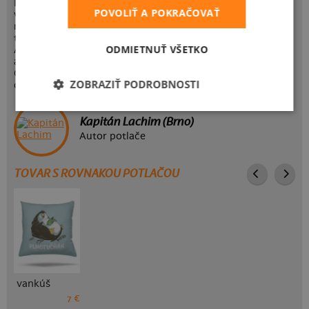
Plnotučňák, to je tučniak, ktorý plne zaplnil priestor jemu
POVOLIŤ A POKRAČOVAŤ
vyhradený na planéte zemi. Polotučňák je oproti tomu
nelietavy vták, ktorého je presne polovica. Tučniačia
terminológia nie je jednoduchá, ale je jasné, že tuk je na
ODMIETNUŤ VŠETKO
Antarktíde potreba ako soľ. Hoci nežijeme na Antarktíde,
aj u nás sa občas nejaký ten tukový vankúšik hodí, no nie?
Obzvlášť v zime sa vyložene neoplatí udržiavať si postavu
ZOBRAZIŤ PODROBNOSTI
do plaviek. Zdar všetkým plnotučňákom!
Kapitán Lachim (Brno)
Autor potlače
TOVAR S ROVNAKOU POTLAČOU
vankúš
7 €