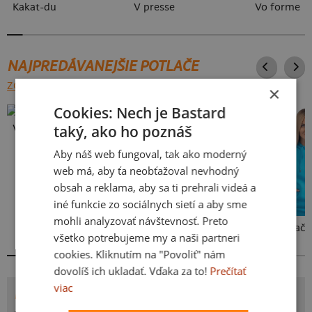
Kakat-du
V presse
Vo forme
NAJPREDÁVANEJŠIE POTLAČE
ZOBRAZIŤ VŠETKY
×
Cookies: Nech je Bastard
taký, ako ho poznáš
Vlastná potlač
Aby náš web fungoval, tak ako moderný
web má, aby ťa neobťažoval nevhodný
obsah a reklama, aby sa ti prehrali videá a
iné funkcie zo sociálnych sietí a aby sme
mohli analyzovať návštevnosť. Preto
Kakat-du
Bez potlače
všetko potrebujeme my a naši partneri
cookies. Kliknutím na "Povoliť" nám
dovolíš ich ukladať. Vďaka za to!
Prečítať
viac
POTLAČ PLNOTUČŇÁK