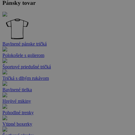
Pánsky tovar
Bavlnené pánske tričká
Polokošele s golierom
Športové priedušné tričká
Tričká s dlhým rukávom
Bavlnené tielka
Hrejivé mikiny
Pohodlné trenky
Vtipné boxerky