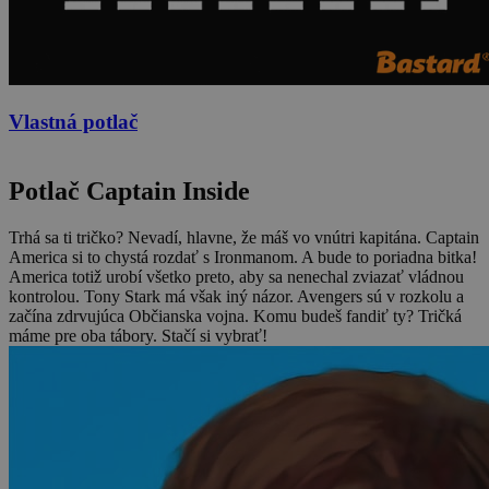
Vlastná potlač
Potlač Captain Inside
Trhá sa ti tričko? Nevadí, hlavne, že máš vo vnútri kapitána. Captain
America si to chystá rozdať s Ironmanom. A bude to poriadna bitka!
America totiž urobí všetko preto, aby sa nenechal zviazať vládnou
kontrolou. Tony Stark má však iný názor. Avengers sú v rozkolu a
začína zdrvujúca Občianska vojna. Komu budeš fandiť ty? Tričká
máme pre oba tábory. Stačí si vybrať!