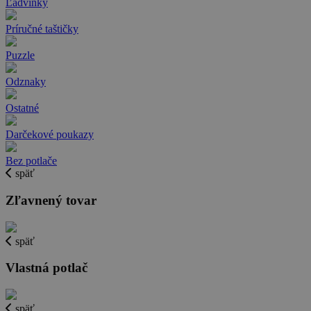
Ľadvinky
Príručné taštičky
Puzzle
Odznaky
Ostatné
Darčekové poukazy
Bez potlače
späť
Zľavnený tovar
späť
Vlastná potlač
späť