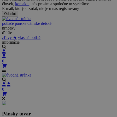
človek,
kontaktuj
nás prosím a spoločne to vyriešime.
E-mail, ktorý si zadal, nie je u nás registrovaný
Odoslať
potlače
pánske
dámske
detské
hrnčeky
ďalšie
zľavy 🔥
vlastná potlač
informácie
0
0
Pánsky tovar