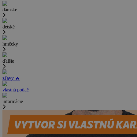
dámske
detské
hrnčeky
ďalšie
zľavy 🔥
vlastná potlač
informácie