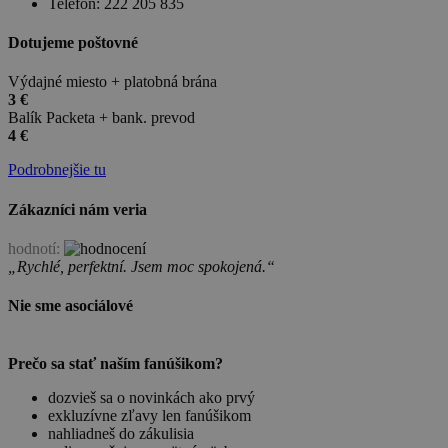
Telefón: 222 205 835
Dotujeme poštovné
Výdajné miesto + platobná brána
3 €
Balík Packeta + bank. prevod
4 €
Podrobnejšie tu
Zákazníci nám veria
hodnotí:
„Rychlé, perfektní. Jsem moc spokojená.“
Nie sme asociálové
Prečo sa stať naším fanúšikom?
dozvieš sa o novinkách ako prvý
exkluzívne zľavy len fanúšikom
nahliadneš do zákulisia