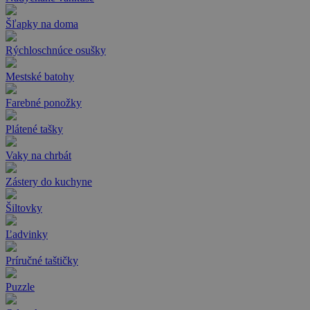
Šľapky na doma
Rýchloschnúce osušky
Mestské batohy
Farebné ponožky
Plátené tašky
Vaky na chrbát
Zástery do kuchyne
Šiltovky
Ľadvinky
Príručné taštičky
Puzzle