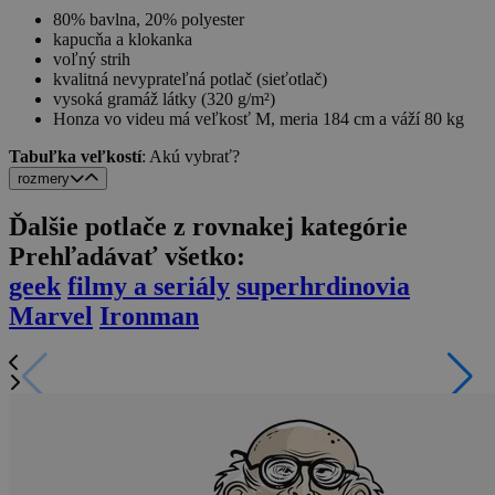
80% bavlna, 20% polyester
kapucňa a klokanka
voľný strih
kvalitná nevyprateľná potlač (sieťotlač)
vysoká gramáž látky (320 g/m²)
Honza vo videu má veľkosť M, meria 184 cm a váží 80 kg
Tabuľka veľkostí
: Akú vybrať?
rozmery
Ďalšie potlače z rovnakej kategórie
Prehľadávať všetko:
geek
filmy a seriály
superhrdinovia
Marvel
Ironman