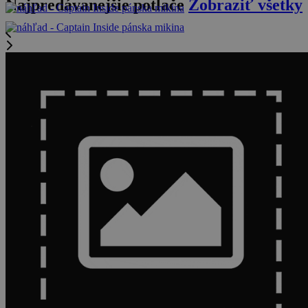
Najpredávanejšie potlače
Zobraziť všetky