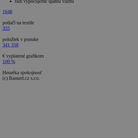
radi vypočujeme spätnú väzbu
1648
potlačí na textile
355
položiek v ponuke
341 358
€ vyplatené grafikom
100 %
Heuréka spokojnosť
(c) Bastard.cz s.r.o.