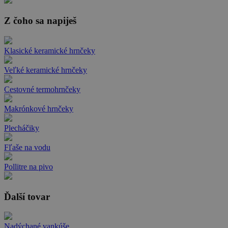
Z čoho sa napiješ
Klasické keramické hrnčeky
Veľké keramické hrnčeky
Cestovné termohrnčeky
Makrónkové hrnčeky
Plecháčiky
Fľaše na vodu
Pollitre na pivo
Ďalší tovar
Nadýchané vankúše