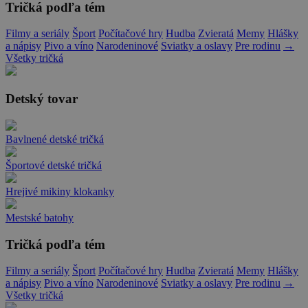
Tričká podľa tém
Filmy a seriály
Šport
Počítačové hry
Hudba
Zvieratá
Memy
Hlášky
a nápisy
Pivo a víno
Narodeninové
Sviatky a oslavy
Pre rodinu
→
Všetky tričká
Detský tovar
Bavlnené detské tričká
Športové detské tričká
Hrejivé mikiny klokanky
Mestské batohy
Tričká podľa tém
Filmy a seriály
Šport
Počítačové hry
Hudba
Zvieratá
Memy
Hlášky
a nápisy
Pivo a víno
Narodeninové
Sviatky a oslavy
Pre rodinu
→
Všetky tričká