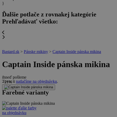
}
Ďalšie potlače z rovnakej kategórie
Prehľadávať všetko:
Bastard.sk
>
Pánske mikiny
>
Captain Inside pánska mikina
Captain Inside pánska mikina
ihneď pošleme
Tovar ti
natlačíme na objednávku
.
- 21%
Farebné varianty
ďašie farby
na objednávku