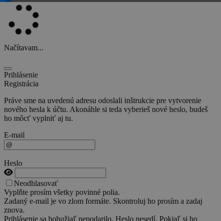
Načítavam...
Prihlásenie
Registrácia
Práve sme na uvedenú adresu odoslali inštrukcie pre vytvorenie
nového hesla k účtu. Akonáhle si teda vyberieš nové heslo, budeš
ho môcť vyplniť aj tu.
E-mail
Heslo
Neodhlasovať
Vyplňte prosím všetky povinné polia.
Zadaný e-mail je vo zlom formáte. Skontroluj ho prosím a zadaj
znova.
Prihlásenie sa bohužiaľ nepodarilo. Heslo nesedí. Pokiaľ si ho