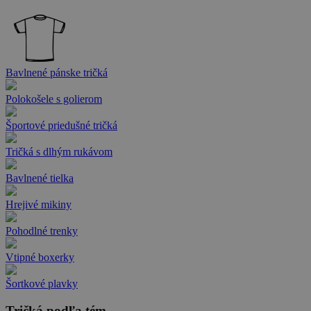
Bavlnené pánske tričká
Polokošele s golierom
Športové priedušné tričká
Tričká s dlhým rukávom
Bavlnené tielka
Hrejivé mikiny
Pohodlné trenky
Vtipné boxerky
Šortkové plavky
Tričká podľa tém