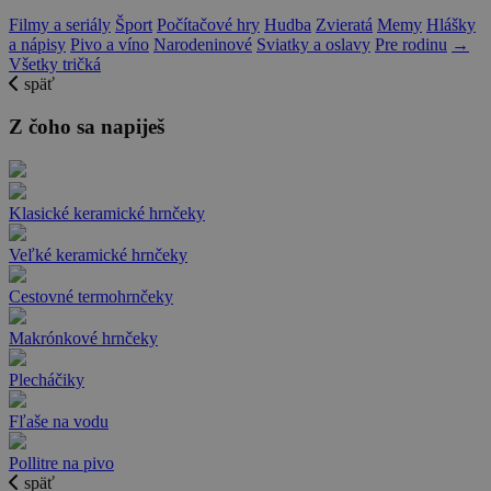
Filmy a seriály
Šport
Počítačové hry
Hudba
Zvieratá
Memy
Hlášky
a nápisy
Pivo a víno
Narodeninové
Sviatky a oslavy
Pre rodinu
→
Všetky tričká
späť
Z čoho sa napiješ
Klasické keramické hrnčeky
Veľké keramické hrnčeky
Cestovné termohrnčeky
Makrónkové hrnčeky
Plecháčiky
Fľaše na vodu
Pollitre na pivo
späť