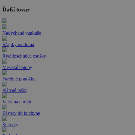
Ďalší tovar
Nadýchané vankúše
Šľapky na doma
Rýchloschnúce osušky
Mestské batohy
Farebné ponožky
Plátené tašky
Vaky na chrbát
Zástery do kuchyne
Šiltovky