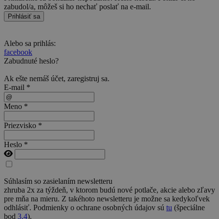
zabudol/a, môžeš si ho nechať poslať na e-mail.
Prihlásiť sa
Alebo sa prihlás:
facebook
Zabudnuté heslo?
Ak ešte nemáš účet,
zaregistruj sa
.
E-mail *
Meno *
Priezvisko *
Heslo *
Súhlasím so zasielaním newsletteru
zhruba 2x za týždeň, v ktorom budú nové potlače, akcie alebo zľavy
pre mňa na mieru. Z takéhoto newsletteru je možne sa kedykoľvek
odhlásiť. Podmienky o ochrane osobných údajov sú
tu
(špeciálne
bod
3.4
).