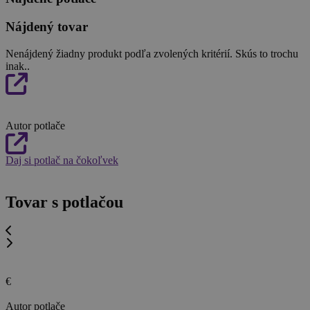
Nájdený tovar
Nenájdený žiadny produkt podľa zvolených kritérií. Skús to trochu
inak..
Autor potlače
Daj si potlač na čokoľvek
Tovar s potlačou
€
Autor potlače