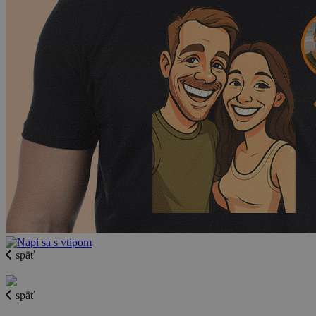
späť
späť