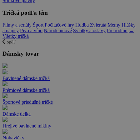
Šortkové plavky
Tričká podľa tém
Filmy a seriály
Šport
Počítačové hry
Hudba
Zvieratá
Memy
Hlášky
a nápisy
Pivo a víno
Narodeninové
Sviatky a oslavy
Pre rodinu
→
Všetky tričká
späť
Dámsky tovar
Bavlnené dámske tričká
Prémiové dámske tričká
Športové priedušné tričké
Dámske tielka
Hrejivé bavlnené mikiny
Nohavičky