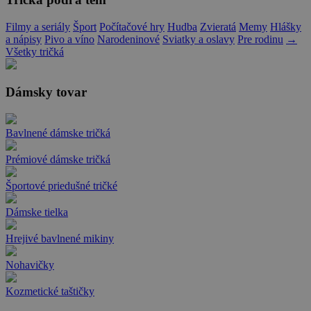
Filmy a seriály
Šport
Počítačové hry
Hudba
Zvieratá
Memy
Hlášky
a nápisy
Pivo a víno
Narodeninové
Sviatky a oslavy
Pre rodinu
→
Všetky tričká
Dámsky tovar
Bavlnené dámske tričká
Prémiové dámske tričká
Športové priedušné tričké
Dámske tielka
Hrejivé bavlnené mikiny
Nohavičky
Kozmetické taštičky