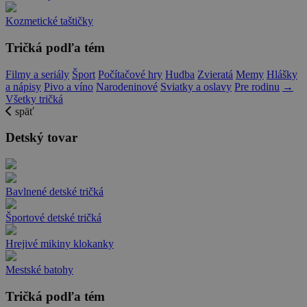
Kozmetické taštičky
Tričká podľa tém
Filmy a seriály
Šport
Počítačové hry
Hudba
Zvieratá
Memy
Hlášky
a nápisy
Pivo a víno
Narodeninové
Sviatky a oslavy
Pre rodinu
→
Všetky tričká
späť
Detský tovar
Bavlnené detské tričká
Športové detské tričká
Hrejivé mikiny klokanky
Mestské batohy
Tričká podľa tém