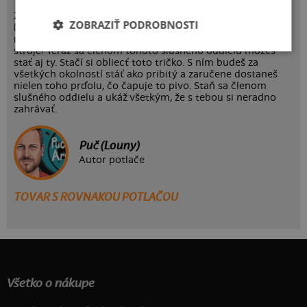
Zrejme slušný oddiel, no! STS Chvojkovice Brod,
ZOBRAZIŤ PODROBNOSTI
legendárny džudistický klub, ktorý preslávil nesmelý
mládenec František Koudelka vo filme Jáchyme, hoď ho do
stroje! Teraz sa členom tohoto slušného oddielu môžeš
stať aj ty. Stačí si obliecť toto tričko. S ním budeš za
všetkých okolností stáť ako pribitý a zaručene dostaneš
nielen toho prďolu, čo čapuje to pivo. Staň sa členom
slušného oddielu a ukáž všetkým, že s tebou si neradno
zahrávať.
Puč (Louny)
Autor potlače
TOVAR S ROVNAKOU POTLAČOU
Všetko o nákupe