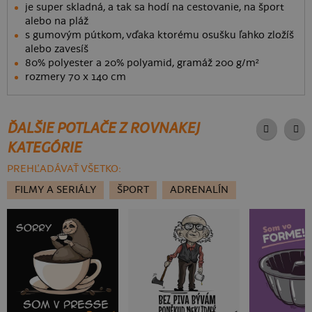
je super skladná, a tak sa hodí na cestovanie, na šport
alebo na pláž
s gumovým pútkom, vďaka ktorému osušku ľahko zložíš
alebo zavesíš
80% polyester a 20% polyamid, gramáž 200 g/m²
rozmery 70 x 140 cm
ĎALŠIE POTLAČE Z ROVNAKEJ
KATEGÓRIE
PREHĽADÁVAŤ VŠETKO:
FILMY A SERIÁLY
ŠPORT
ADRENALÍN