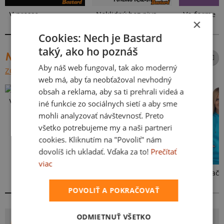
V presse
Neklidný bez piva
Vo forme
×
Cookies: Nech je Bastard
taký, ako ho poznáš
NAJPREDÁVANEJŠIE POTLAČE
Aby náš web fungoval, tak ako moderný
ZOBRAZIŤ VŠETKY
web má, aby ťa neobťažoval nevhodný
obsah a reklama, aby sa ti prehrali videá a
Vlastná potlač
iné funkcie zo sociálnych sietí a aby sme
mohli analyzovať návštevnosť. Preto
všetko potrebujeme my a naši partneri
cookies. Kliknutím na "Povoliť" nám
dovolíš ich ukladať. Vďaka za to!
Prečítať
viac
Kakat-du
Bez potlače
POVOLIŤ A POKRAČOVAŤ
ODMIETNUŤ VŠETKO
POTLAČ SLUŠNEJ ODDÍL