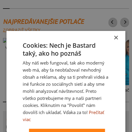
NAJPREDÁVANEJŠIE POTLAČE
ZOBRAZIŤ VŠETKY
×
Cookies: Nech je Bastard
Vlastná potlač
taký, ako ho poznáš
Aby náš web fungoval, tak ako moderný
web má, aby ťa neobťažoval nevhodný
obsah a reklama, aby sa ti prehrali videá a
iné funkcie zo sociálnych sietí a aby sme
Kakat-du
Bez potlače
mohli analyzovať návštevnosť. Preto
všetko potrebujeme my a naši partneri
cookies. Kliknutím na "Povoliť" nám
dovolíš ich ukladať. Vďaka za to!
Prečítať
POTLAČ PADÁ WI-FI
viac
No, to snáď nie! Už zase padá! Kto nepoznal takúto