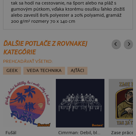
tak sa hodí na cestovanie, na šport alebo na pláž s
gumovým pútkom, vďaka ktorému osušku ľahko zložíš
alebo zavesíš 80% polyester a 20% polyamid, gramáž
200 g/m² rozmery 70 x 140 cm
ĎALŠIE POTLAČE Z ROVNAKEJ
KATEGÓRIE
PREHĽADÁVAŤ VŠETKO:
GEEK
VEDA TECHNIKA
AJŤÁCI
Fušál
Cimrman: Debil, blbeček
Zase práce