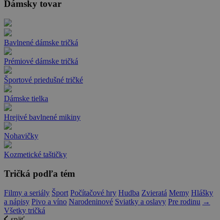
Dámsky tovar
Bavlnené dámske tričká
Prémiové dámske tričká
Športové priedušné tričké
Dámske tielka
Hrejivé bavlnené mikiny
Nohavičky
Kozmetické taštičky
Tričká podľa tém
Filmy a seriály
Šport
Počítačové hry
Hudba
Zvieratá
Memy
Hlášky
a nápisy
Pivo a víno
Narodeninové
Sviatky a oslavy
Pre rodinu
→
Všetky tričká
späť