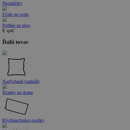
Plecháčiky
Fľaše na vodu
Pollitre na pivo
späť
Ďalší tovar
Nadýchané vankúše
Šľapky na doma
Rýchloschnúce osušky