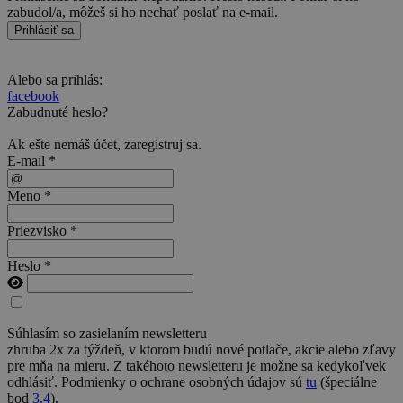
zabudol/a, môžeš si ho nechať poslať na e-mail.
Prihlásiť sa
Alebo sa prihlás:
facebook
Zabudnuté heslo?
Ak ešte nemáš účet,
zaregistruj sa
.
E-mail *
Meno *
Priezvisko *
Heslo *
Súhlasím so zasielaním newsletteru
zhruba 2x za týždeň, v ktorom budú nové potlače, akcie alebo zľavy
pre mňa na mieru. Z takéhoto newsletteru je možne sa kedykoľvek
odhlásiť. Podmienky o ochrane osobných údajov sú
tu
(špeciálne
bod
3.4
).