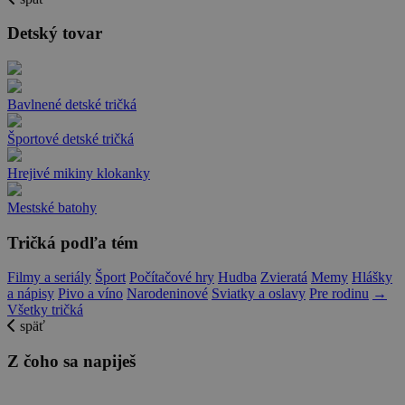
Detský tovar
Bavlnené detské tričká
Športové detské tričká
Hrejivé mikiny klokanky
Mestské batohy
Tričká podľa tém
Filmy a seriály
Šport
Počítačové hry
Hudba
Zvieratá
Memy
Hlášky
a nápisy
Pivo a víno
Narodeninové
Sviatky a oslavy
Pre rodinu
→
Všetky tričká
späť
Z čoho sa napiješ