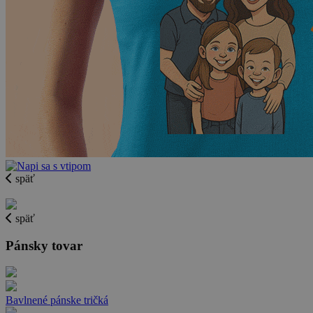
späť
späť
Pánsky tovar
Bavlnené pánske tričká