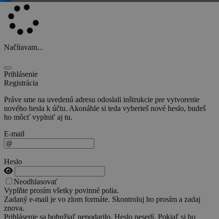
Načítavam...
Prihlásenie
Registrácia
Práve sme na uvedenú adresu odoslali inštrukcie pre vytvorenie
nového hesla k účtu. Akonáhle si teda vyberieš nové heslo, budeš
ho môcť vyplniť aj tu.
E-mail
Heslo
Neodhlasovať
Vyplňte prosím všetky povinné polia.
Zadaný e-mail je vo zlom formáte. Skontroluj ho prosím a zadaj
znova.
Prihlásenie sa bohužiaľ nepodarilo. Heslo nesedí. Pokiaľ si ho