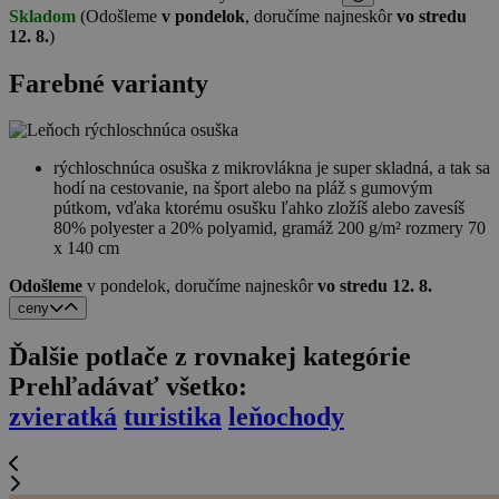
Skladom
(Odošleme
v pondelok
, doručíme najneskôr
vo stredu
12. 8.
)
Farebné varianty
rýchloschnúca osuška z mikrovlákna je super skladná, a tak sa
hodí na cestovanie, na šport alebo na pláž s gumovým
pútkom, vďaka ktorému osušku ľahko zložíš alebo zavesíš
80% polyester a 20% polyamid, gramáž 200 g/m² rozmery 70
x 140 cm
Odošleme
v pondelok,
doručíme najneskôr
vo stredu 12. 8.
ceny
Ďalšie potlače z rovnakej kategórie
Prehľadávať všetko:
zvieratká
turistika
leňochody