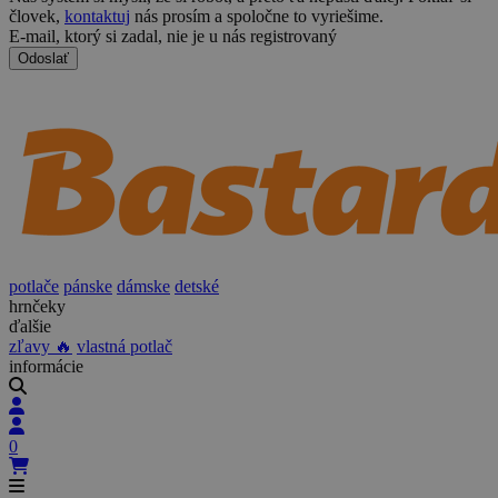
človek,
kontaktuj
nás prosím a spoločne to vyriešime.
E-mail, ktorý si zadal, nie je u nás registrovaný
Odoslať
potlače
pánske
dámske
detské
hrnčeky
ďalšie
zľavy 🔥
vlastná potlač
informácie
0