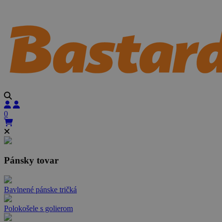
0
Pánsky tovar
Bavlnené pánske tričká
Polokošele s golierom