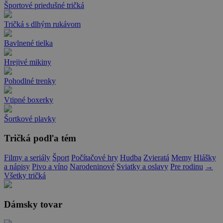
Športové priedušné tričká
Tričká s dlhým rukávom
Bavlnené tielka
Hrejivé mikiny
Pohodlné trenky
Vtipné boxerky
Šortkové plavky
Tričká podľa tém
Filmy a seriály
Šport
Počítačové hry
Hudba
Zvieratá
Memy
Hlášky
a nápisy
Pivo a víno
Narodeninové
Sviatky a oslavy
Pre rodinu
→
Všetky tričká
Dámsky tovar