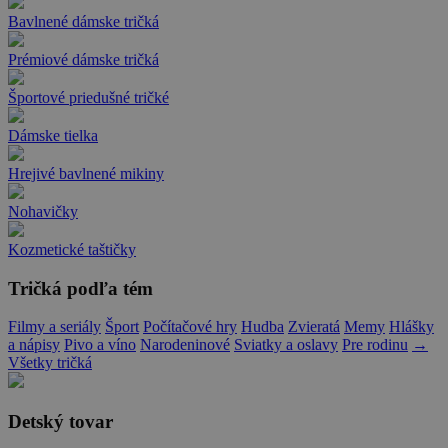
Bavlnené dámske tričká
Prémiové dámske tričká
Športové priedušné tričké
Dámske tielka
Hrejivé bavlnené mikiny
Nohavičky
Kozmetické taštičky
Tričká podľa tém
Filmy a seriály
Šport
Počítačové hry
Hudba
Zvieratá
Memy
Hlášky
a nápisy
Pivo a víno
Narodeninové
Sviatky a oslavy
Pre rodinu
→
Všetky tričká
Detský tovar