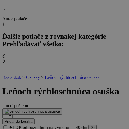
€
Autor potlače
}
Ďalšie potlače z rovnakej kategórie
Prehľadávať všetko:
Bastard.sk
>
Osušky
>
Leňoch rýchloschnúca osuška
Leňoch rýchloschnúca osuška
ihneď pošleme
16 €
Pridať do košíka
+1 €
Prodloužit lhůtu
na výmenu na 40 dní