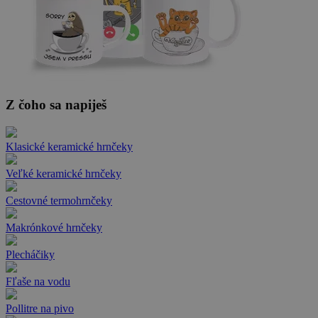
Z čoho sa napiješ
Klasické keramické hrnčeky
Veľké keramické hrnčeky
Cestovné termohrnčeky
Makrónkové hrnčeky
Plecháčiky
Fľaše na vodu
Pollitre na pivo