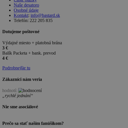
Naše desatoro
Osobné údaje
Kontakt
:
info@bastard.sk
Telefón: 222 205 835
Dotujeme poštovné
Výdajné miesto + platobná brána
3 €
Balík Packeta + bank. prevod
4 €
Podrobnejšie tu
Zákazníci nám veria
hodnotí:
„rychlé jednání“
Nie sme asociálové
Prečo sa stať naším fanúšikom?