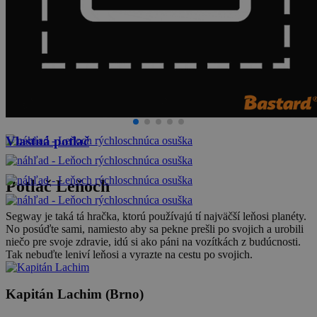
Vlastná potlač
Potlač Leňoch
Segway je taká tá hračka, ktorú používajú tí najväčší leňosi planéty.
No posúďte sami, namiesto aby sa pekne prešli po svojich a urobili
niečo pre svoje zdravie, idú si ako páni na vozítkách z budúcnosti.
Tak nebuďte leniví leňosi a vyrazte na cestu po svojich.
Kapitán Lachim (Brno)