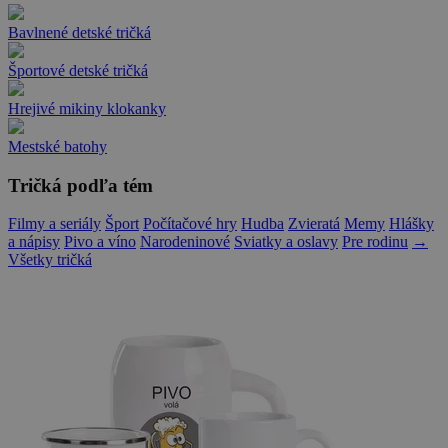
Bavlnené detské tričká
Športové detské tričká
Hrejivé mikiny klokanky
Mestské batohy
Tričká podľa tém
Filmy a seriály
Šport
Počítačové hry
Hudba
Zvieratá
Memy
Hlášky
a nápisy
Pivo a víno
Narodeninové
Sviatky a oslavy
Pre rodinu
→
Všetky tričká