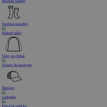
Mestské batohy
Farebné ponožky
Plátené tašky
Vaky na chrbát
Zástery do kuchyne
Šiltovky
Ľadvinky
Príručné taštičky