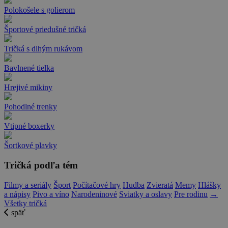
Polokošele s golierom
Športové priedušné tričká
Tričká s dlhým rukávom
Bavlnené tielka
Hrejivé mikiny
Pohodlné trenky
Vtipné boxerky
Šortkové plavky
Tričká podľa tém
Filmy a seriály
Šport
Počítačové hry
Hudba
Zvieratá
Memy
Hlášky
a nápisy
Pivo a víno
Narodeninové
Sviatky a oslavy
Pre rodinu
→
Všetky tričká
späť