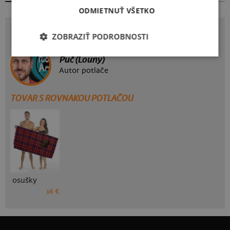
ODMIETNUŤ VŠETKO
POTLAČ
ZOBRAZIŤ PODROBNOSTI
Puč (Louny)
Autor potlače
TOVAR S ROVNAKOU POTLAČOU
osušky
16 €