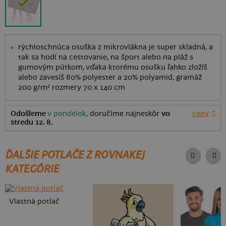
rýchloschnúca osuška z mikrovlákna je super skladná, a
tak sa hodí na cestovanie, na šport alebo na pláž s
gumovým pútkom, vďaka ktorému osušku ľahko zložíš
alebo zavesíš 80% polyester a 20% polyamid, gramáž
200 g/m² rozmery 70 x 140 cm
Odošleme
v pondelok,
doručíme najneskôr
vo
ceny
stredu 12. 8.
ĎALŠIE POTLAČE Z ROVNAKEJ
KATEGÓRIE
Vlastná potlač