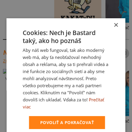
×
Kakat-du
Bez potlače
Cookies: Nech je Bastard
taký, ako ho poznáš
Aby náš web fungoval, tak ako moderný
NAJPREDÁVANEJŠIE POTLAČE
web má, aby ťa neobťažoval nevhodný
ZOBRAZIŤ VŠETKY
obsah a reklama, aby sa ti prehrali videá a
iné funkcie zo sociálnych sietí a aby sme
mohli analyzovať návštevnosť. Preto
Vlastná potlač
všetko potrebujeme my a naši partneri
cookies. Kliknutím na "Povoliť" nám
dovolíš ich ukladať. Vďaka za to!
Prečítať
viac
Kakat-du
Bez potlače
POVOLIŤ A POKRAČOVAŤ