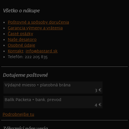
Všetko o nákupe
Poštovné a spôsoby doručenia
Garancia výmeny a vrátenia
Časté otázky
Naše desatoro
Osobné údaje
Kontakt
:
info@bastard.sk
Telefón: 222 205 835
Dotujeme poštovné
Výdajné miesto + platobná brána
3 €
Balík Packeta + bank. prevod
4 €
Podrobnejšie tu
Zákazníci nám veria