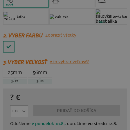
nové
taška
vak
šiltovka base
nové
2. VYBER FARBU
Zobraziť všetky
3.
VYBER VEĽKOSŤ
Ako vybrať veľkosť?
25mm
56mm
3+
ks
3+
ks
?
€
PRIDAŤ DO KOŠÍKA
Odošleme
v pondelok 10.8.,
doručíme
vo stredu 12.8.