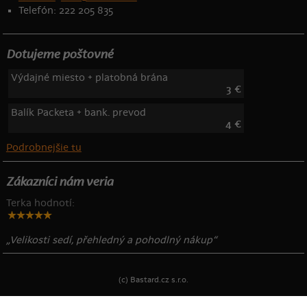
Telefón: 222 205 835
Dotujeme poštovné
Výdajné miesto + platobná brána
3 €
Balík Packeta + bank. prevod
4 €
Podrobnejšie tu
Zákazníci nám veria
Terka hodnotí:
„Velikosti sedí, přehledný a pohodlný nákup“
(c) Bastard.cz s.r.o.