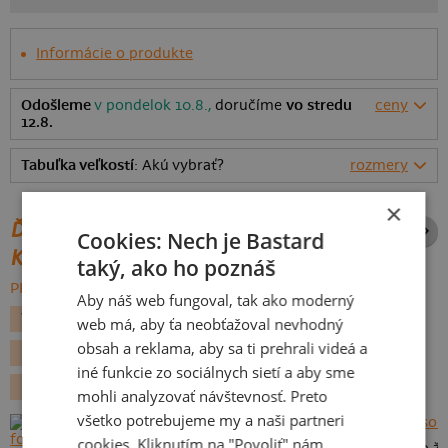
Informácie o produkte
Odošleme
v pondelok 10.8.,
doručíme
vo stredu
ceny
12.8.
Tabuľka veľkostí
: Akú vybrať?
rozmery
×
ĎALŠIE POTLAČE Z ROVNAKEJ
Cookies: Nech je Bastard
KATEGÓRIE
taký, ako ho poznáš
PREHĽADÁVAŤ VŠETKO:
Aby náš web fungoval, tak ako moderný
VALENTIN
ŠKOLA
VLASTNÝ TEXT
VIANOCE
web má, aby ťa neobťažoval nevhodný
obsah a reklama, aby sa ti prehrali videá a
DEŇ MATIEK
DEŇ OTCOV
VLASTNÁ POTLAČ
iné funkcie zo sociálnych sietí a aby sme
DARČEK
PRE UČITEĽOV
mohli analyzovať návštevnosť. Preto
všetko potrebujeme my a naši partneri
cookies. Kliknutím na "Povoliť" nám