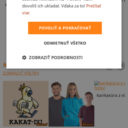
To je moje so ž
Karikatúra z vlastnej fotky
Detské kresby - Nahraj vlastnú
dovolíš ich ukladať. Vďaka za to!
Prečítať
viac
POVOLIŤ A POKRAČOVAŤ
ODMIETNUŤ VŠETKO
ZOBRAZIŤ PODROBNOSTI
NAJPREDÁVANEJŠIE POTLAČE
ZOBRAZIŤ VŠETKY