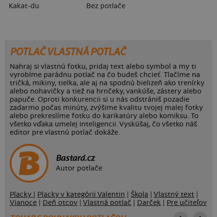
Kakat-du
Bez potlače
POTLAČ VLASTNÁ POTLAČ
Nahraj si vlastnú fotku, pridaj text alebo symbol a my ti
vyrobíme parádnu potlač na čo budeš chcieť. Tlačíme na
tričká, mikiny, tielka, ale aj na spodnú bielizeň ako trenírky
alebo nohavičky a tiež na hrnčeky, vankúše, zástery alebo
papuče. Oproti konkurencii si u nás odstrániš pozadie
zadarmo počas minúty, zvýšime kvalitu tvojej malej fotky
alebo prekreslíme fotku do karikatúry alebo komiksu. To
všetko vďaka umelej inteligencii. Vyskúšaj, čo všetko náš
editor pre vlastnú potlač dokáže.
Bastard.cz
Autor potlače
Placky
|
Placky v kategórii Valentin
|
Škola
|
Vlastný text
|
Vianoce
|
Deň otcov
|
Vlastná potlač
|
Darček
|
Pre učiteľov