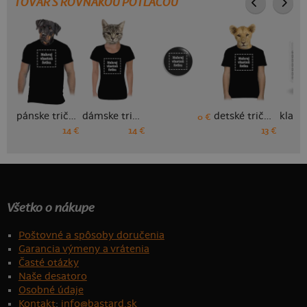
TOVAR S ROVNAKOU POTLAČOU
pánske tričko
dámske tričko
detské tričko
0 €
14 €
14 €
13 €
Všetko o nákupe
Poštovné a spôsoby doručenia
Garancia výmeny a vrátenia
Časté otázky
Naše desatoro
Osobné údaje
Kontakt
:
info@bastard.sk