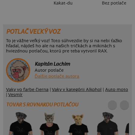
Kakat-du
Bez potlače
POTLAČ VEĽKÝ VOZ
To je vážne veľký voz! Toto súhvezdie by si na nebi ťažko
hľadal, nájdeš ho ale na našich tričkách a mikinách s
hviezdnou potlačou, ktorú pre teba vytvoril RAX.
Kapitán Lachim
Autor potlače
Ďalšie potlače autora
Vaky vo farbe čierna
|
Vaky v kategórii Alkohol
|
Auto moto
|
Vesmír
TOVAR S ROVNAKOU POTLAČOU