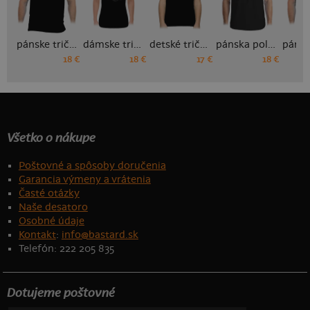
pánske tričko
dámske tričko
detské tričko
pánska polokošeľa
18 €
18 €
17 €
18 €
Všetko o nákupe
Poštovné a spôsoby doručenia
Garancia výmeny a vrátenia
Časté otázky
Naše desatoro
Osobné údaje
Kontakt
:
info@bastard.sk
Telefón: 222 205 835
Dotujeme poštovné