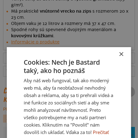
g/m²).
Má praktické
vnútorné vrecko na zips
s rozmerom 20 x
23 cm.
Objem vaku je 12 litrov a rozmery má 37 x 47 cm.
Spodné rohy sú spevnené dvojitým materiálom a
kovovými krúžkami
.
Informácie o produkte
×
Momentálne vypredané. Tovar nie je možné objednať.
Cookies: Nech je Bastard
taký, ako ho poznáš
Tabuľka veľkostí
: Akú vybrať?
rozmery
Aby náš web fungoval, tak ako moderný
web má, aby ťa neobťažoval nevhodný
ĎALŠIE POTLAČE Z ROVNAKEJ
obsah a reklama, aby sa ti prehrali videá a
KATEGÓRIE
iné funkcie zo sociálnych sietí a aby sme
PREHĽADÁVAŤ VŠETKO:
mohli analyzovať návštevnosť. Preto
všetko potrebujeme my a naši partneri
ALKOHOL
AUTO MOTO
VESMÍR
cookies. Kliknutím na "Povoliť" nám
dovolíš ich ukladať. Vďaka za to!
Prečítať