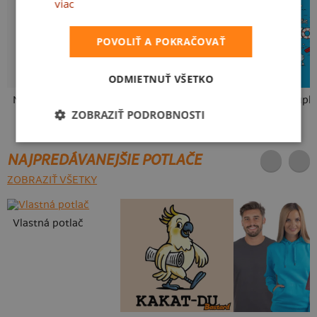
viac
POVOLIŤ A POKRAČOVAŤ
ODMIETNUŤ VŠETKO
Neklidný bez piva
Pívo volá
Slovenské kupk
ZOBRAZIŤ PODROBNOSTI
NAJPREDÁVANEJŠIE POTLAČE
ZOBRAZIŤ VŠETKY
Vlastná potlač