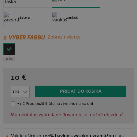
zástera
vankúš
2. VYBER FARBU
Zobraziť všetky
0 ks
10
€
PRIDAŤ DO KOŠÍKA
+1 €
Prodloužit lhůtu
na výmenu
na 40 dní
Momentálne vypredané. Tovar nie je možné objednať.
Vak je ušitý zo
100% bavlny s vysokou gramážou
(195