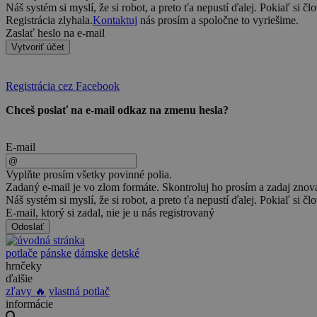
Náš systém si myslí, že si robot, a preto ťa nepustí ďalej. Pokiaľ si čl
Registrácia zlyhala.
Kontaktuj
nás prosím a spoločne to vyriešime.
Zaslať heslo na e-mail
Vytvoriť účet
Registrácia cez Facebook
Chceš poslať na e-mail odkaz na zmenu hesla?
E-mail
Vyplňte prosím všetky povinné polia.
Zadaný e-mail je vo zlom formáte. Skontroluj ho prosím a zadaj znov
Náš systém si myslí, že si robot, a preto ťa nepustí ďalej. Pokiaľ si čl
E-mail, ktorý si zadal, nie je u nás registrovaný
Odoslať
potlače
pánske
dámske
detské
hrnčeky
ďalšie
zľavy 🔥
vlastná potlač
informácie