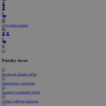
0
0
Pánsky tovar
Bavlnené pánske tričká
Polokošele s golierom
Športové priedušné tričká
Tričká s dlhým rukávom