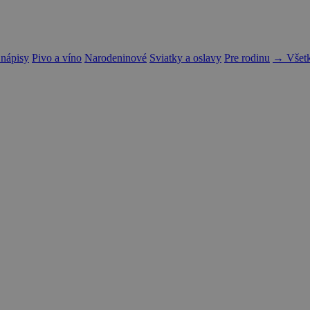
 nápisy
Pivo a víno
Narodeninové
Sviatky a oslavy
Pre rodinu
→ Všetk