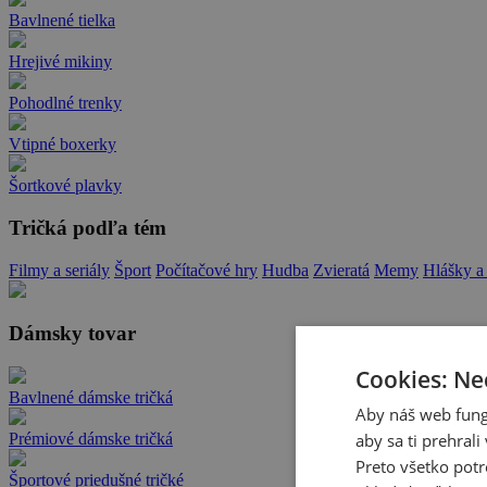
Bavlnené tielka
Hrejivé mikiny
Pohodlné trenky
Vtipné boxerky
Šortkové plavky
Tričká podľa tém
Filmy a seriály
Šport
Počítačové hry
Hudba
Zvieratá
Memy
Hlášky a
Dámsky tovar
Cookies: Ne
Bavlnené dámske tričká
Aby náš web fung
aby sa ti prehral
Prémiové dámske tričká
Preto všetko potr
Športové priedušné tričké