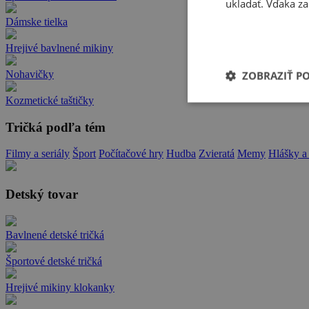
ukladať. Vďaka za
Dámske tielka
Hrejivé bavlnené mikiny
Nohavičky
ZOBRAZIŤ P
Kozmetické taštičky
Tričká podľa tém
Filmy a seriály
Šport
Počítačové hry
Hudba
Zvieratá
Memy
Hlášky a
Detský tovar
Bavlnené detské tričká
Športové detské tričká
Hrejivé mikiny klokanky