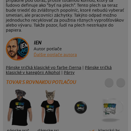
prípadne pod obraz, proste totálnou kómou, ktorý sa
ľudovo definuje ako "byť na plech". Tento plech sa teraz
bude triediť do zvláštnych popolníc, ktoré nebudú vyberať
smetiari, ale pracovníci záchytky. Takýto odpad možno
jednoducho recyklovať za použitia rôznych vyprošťovákov
alebo vývaru. Takže pozor, ľudí na plech nestrkajte do
papiera.
IEN
Autor potlače
Ďalšie potlače autora
Pánske tričká klasické vo farbe čierna
|
Pánske tričká
klasické v kategórii Alkohol
|
Párty
TOVAR S ROVNAKOU POTLAČOU
pánske tričko
dámske tričko
klasický hrnček