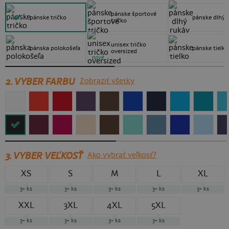
pánske športové
pánske tričko
pánske dlhý 
tričko
unisex tričko
pánska polokošeľa
pánske tielko
oversized
nové
2. VYBER FARBU
Zobraziť všetky
3.
VYBER VEĽKOSŤ
Ako vybrať veľkosť?
XS
S
M
L
XL
3+
ks
3+
ks
3+
ks
3+
ks
3+
ks
XXL
3XL
4XL
5XL
3+
ks
3+
ks
3+
ks
3+
ks