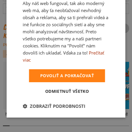
Aby náš web fungoval, tak ako moderný
Tabuľka veľkostí
: Akú vybrať?
rozmery
web má, aby ťa neobťažoval nevhodný
obsah a reklama, aby sa ti prehrali videá a
iné funkcie zo sociálnych sietí a aby sme
ĎALŠIE POTLAČE Z ROVNAKEJ
mohli analyzovať návštevnosť. Preto
KATEGÓRIE
všetko potrebujeme my a naši partneri
PREHĽADÁVAŤ VŠETKO:
cookies. Kliknutím na "Povoliť" nám
dovolíš ich ukladať. Vďaka za to!
Prečítať
ALKOHOL
PÁRTY
viac
POVOLIŤ A POKRAČOVAŤ
ODMIETNUŤ VŠETKO
ZOBRAZIŤ PODROBNOSTI
Neklidný bez piva
Pívo volá
Slovenské 