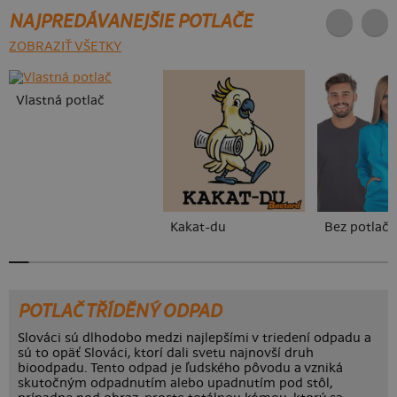
NAJPREDÁVANEJŠIE POTLAČE
ZOBRAZIŤ VŠETKY
Vlastná potlač
Kakat-du
Bez potlače
POTLAČ TŘÍDĚNÝ ODPAD
Slováci sú dlhodobo medzi najlepšími v triedení odpadu a
sú to opäť Slováci, ktorí dali svetu najnovší druh
bioodpadu. Tento odpad je ľudského pôvodu a vzniká
skutočným odpadnutím alebo upadnutím pod stôl,