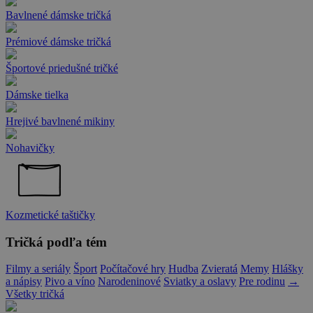
Bavlnené dámske tričká
Prémiové dámske tričká
Športové priedušné tričké
Dámske tielka
Hrejivé bavlnené mikiny
Nohavičky
Kozmetické taštičky
Tričká podľa tém
Filmy a seriály
Šport
Počítačové hry
Hudba
Zvieratá
Memy
Hlášky
a nápisy
Pivo a víno
Narodeninové
Sviatky a oslavy
Pre rodinu
→
Všetky tričká