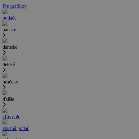
Pre grafikov
potlače
pánske
dámske
detské
hrnčeky
ďalšie
zľavy 🔥
vlastná potlač