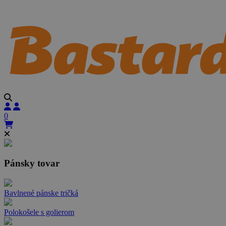
0
Pánsky tovar
Bavlnené pánske tričká
Polokošele s golierom