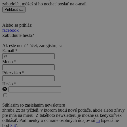
zabudol/a, môžeš si ho nechať poslať na e-mail.
Prihlásiť sa
Alebo sa prihlás:
facebook
Zabudnuté heslo?
Ak ešte nemáš účet,
zaregistruj sa
.
E-mail *
Meno *
Priezvisko *
Heslo *
Súhlasím so zasielaním newsletteru
zhruba 2x za týždeň, v ktorom budú nové potlače, akcie alebo zľavy
pre mňa na mieru. Z takéhoto newsletteru je možne sa kedykoľvek
odhlásiť. Podmienky o ochrane osobných údajov sú
tu
(špeciálne
bod
3.4
).