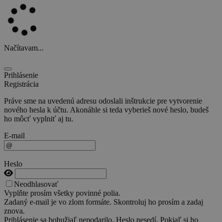
Načítavam...
Prihlásenie
Registrácia
Práve sme na uvedenú adresu odoslali inštrukcie pre vytvorenie
nového hesla k účtu. Akonáhle si teda vyberieš nové heslo, budeš
ho môcť vyplniť aj tu.
E-mail
Heslo
Neodhlasovať
Vyplňte prosím všetky povinné polia.
Zadaný e-mail je vo zlom formáte. Skontroluj ho prosím a zadaj
znova.
Prihlásenie sa bohužiaľ nepodarilo. Heslo nesedí. Pokiaľ si ho