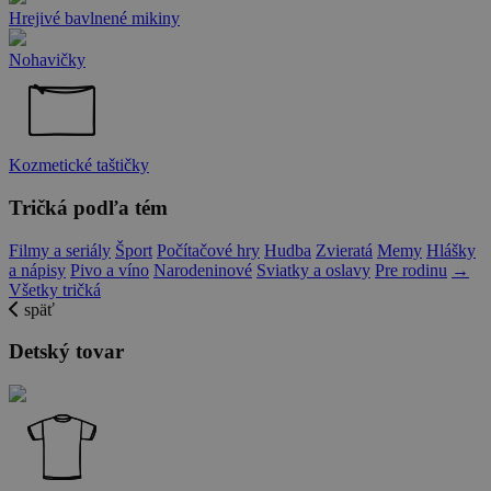
Hrejivé bavlnené mikiny
Nohavičky
Kozmetické taštičky
Tričká podľa tém
Filmy a seriály
Šport
Počítačové hry
Hudba
Zvieratá
Memy
Hlášky
a nápisy
Pivo a víno
Narodeninové
Sviatky a oslavy
Pre rodinu
→
Všetky tričká
späť
Detský tovar