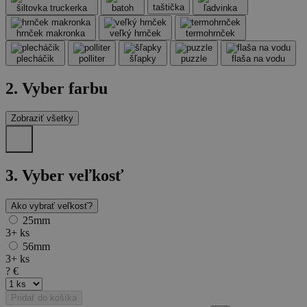
taštička
šiltovka truckerka
batoh
ľadvinka
hrnček makronka
veľký hrnček
termohrnček
plecháčik
polliter
šľapky
puzzle
flaša na vodu
2. Vyber farbu
Zobraziť všetky
3.
Vyber veľkosť
Ako vybrať veľkosť?
25mm
3+
ks
56mm
3+
ks
?
€
Pridať do košíka