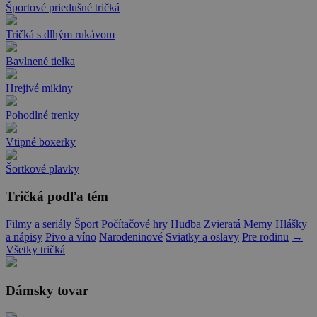
Športové priedušné tričká
Tričká s dlhým rukávom
Bavlnené tielka
Hrejivé mikiny
Pohodlné trenky
Vtipné boxerky
Šortkové plavky
Tričká podľa tém
Filmy a seriály
Šport
Počítačové hry
Hudba
Zvieratá
Memy
Hlášky
a nápisy
Pivo a víno
Narodeninové
Sviatky a oslavy
Pre rodinu
→
Všetky tričká
Dámsky tovar