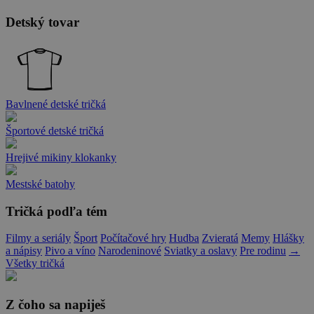
Detský tovar
Bavlnené detské tričká
Športové detské tričká
Hrejivé mikiny klokanky
Mestské batohy
Tričká podľa tém
Filmy a seriály
Šport
Počítačové hry
Hudba
Zvieratá
Memy
Hlášky
a nápisy
Pivo a víno
Narodeninové
Sviatky a oslavy
Pre rodinu
→
Všetky tričká
Z čoho sa napiješ