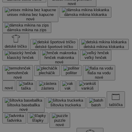
nové
unisex mikina bez kapucne
dámska mikina klokanka
nové
dámska mikina na zips
detské tričko
detské športové tričko
detská mikina klokanka
klasický hrnček
hrnček makronka
veľký hrnček
nové
termohrnček
plecháčik
polliter
flaša na vodu
nové
nové
nové
taška
zástera
vak
vankúš
taštička
šiltovka baseballka
šiltovka truckerka
batoh
nové
ľadvinka
šľapky
puzzle
nové