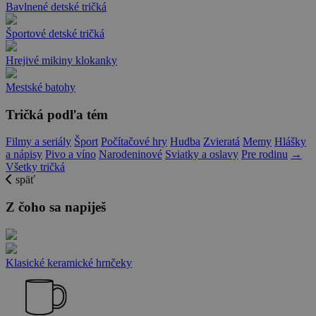
Bavlnené detské tričká
Športové detské tričká
Hrejivé mikiny klokanky
Mestské batohy
Tričká podľa tém
Filmy a seriály
Šport
Počítačové hry
Hudba
Zvieratá
Memy
Hlášky
a nápisy
Pivo a víno
Narodeninové
Sviatky a oslavy
Pre rodinu
→
Všetky tričká
späť
Z čoho sa napiješ
Klasické keramické hrnčeky