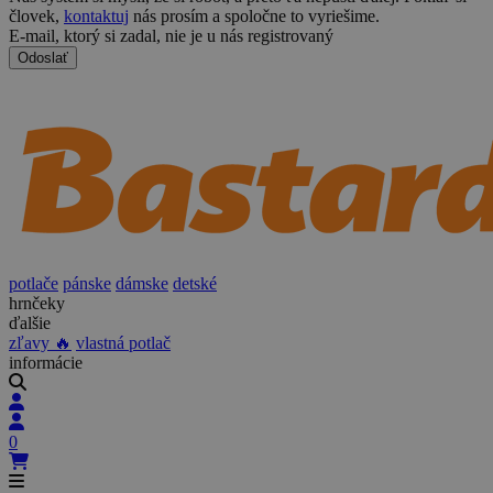
človek,
kontaktuj
nás prosím a spoločne to vyriešime.
E-mail, ktorý si zadal, nie je u nás registrovaný
Odoslať
potlače
pánske
dámske
detské
hrnčeky
ďalšie
zľavy 🔥
vlastná potlač
informácie
0