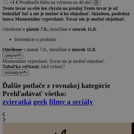
+1 €
Prodloužit lhůtu
na výmenu
na 40 dní
Tento tovar sa ešte len chystá na predaj
Tento tovar je už
bohužiaľ fuč a nie je možné si ho objednať.
Skladom, posledná
šanca
Momentálne vypredané. Tovar nie je možné objednať.
Odošleme
v piatok 7.8.,
doručíme
v utorok 11.8.
Informácie o produkte
Odošleme
v piatok 7.8.,
doručíme
v utorok 11.8.
ceny
Momentálne vypredané. Tovar nie je možné objednať.
Tabuľka veľkostí
: Akú vybrať?
rozmery
Ďalšie potlače z rovnakej kategórie
Prehľadávať všetko:
zvieratká
geek
filmy a seriály