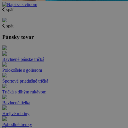
späť
späť
Pánsky tovar
Bavlnené pánske tričká
Polokošele s golierom
Športové priedušné tričká
Tričká s dlhým rukávom
Bavlnené tielka
Hrejivé mikiny
Pohodlné trenky