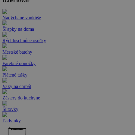
Ďalší tovar
Nadýchané vankúše
Šľapky na doma
Rýchloschnúce osušky
Mestské batohy
Farebné ponožky
Plátené tašky
Vaky na chrbát
Zástery do kuchyne
Šiltovky
Ľadvinky