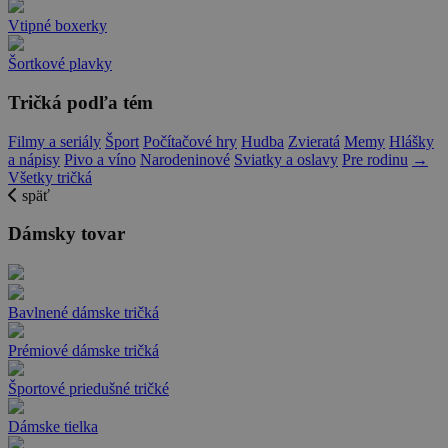
Vtipné boxerky
Šortkové plavky
Tričká podľa tém
Filmy a seriály
Šport
Počítačové hry
Hudba
Zvieratá
Memy
Hlášky
a nápisy
Pivo a víno
Narodeninové
Sviatky a oslavy
Pre rodinu
→
Všetky tričká
späť
Dámsky tovar
Bavlnené dámske tričká
Prémiové dámske tričká
Športové priedušné tričké
Dámske tielka