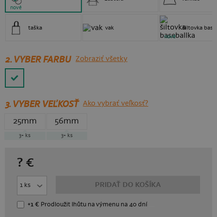
nové
taška
vak
šiltovka base
nové
2. VYBER FARBU
Zobraziť všetky
3.
VYBER VEĽKOSŤ
Ako vybrať veľkosť?
25mm
56mm
3+
ks
3+
ks
?
€
PRIDAŤ DO KOŠÍKA
+1 €
Prodloužit lhůtu
na výmenu
na 40 dní