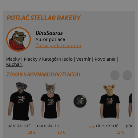
POTLAČ STELLAR BAKERY
DinuSaurus
Autor potlače
Ďalšie potlače autora
Placky
|
Placky v kategórii Jedlo
|
Vesmír
|
Povolania
|
Kuchári
TOVAR S ROVNAKOU POTLAČOU
pánske tričko
dámske tričko
detské tričko
0 €
18 €
18 €
17 €