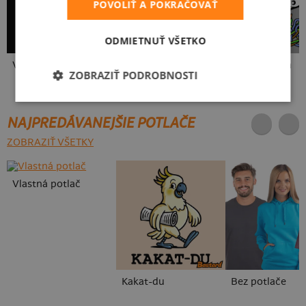
POVOLIŤ A POKRAČOVAŤ
ODMIETNUŤ VŠETKO
V presse
Vo forme
Wago svorka
ZOBRAZIŤ PODROBNOSTI
NAJPREDÁVANEJŠIE POTLAČE
ZOBRAZIŤ VŠETKY
Vlastná potlač
Kakat-du
Bez potlače