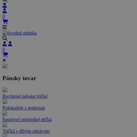
0
0
Pánsky tovar
Bavlnené pánske tričká
Polokošele s golierom
Športové priedušné tričká
Tričká s dlhým rukávom