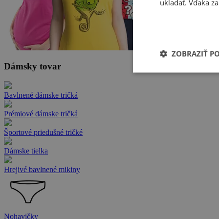
ukladať. Vďaka za
ZOBRAZIŤ P
Dámsky tovar
Bavlnené dámske tričká
Prémiové dámske tričká
Športové priedušné tričké
Dámske tielka
Hrejivé bavlnené mikiny
Nohavičky