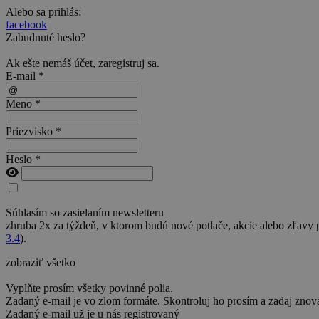
Alebo sa prihlás:
facebook
Zabudnuté heslo?
Ak ešte nemáš účet,
zaregistruj sa
.
E-mail *
Meno *
Priezvisko *
Heslo *
Súhlasím so zasielaním newsletteru
zhruba 2x za týždeň, v ktorom budú nové potlače, akcie alebo zľavy
3.4
).
zobraziť všetko
Vyplňte prosím všetky povinné polia.
Zadaný e-mail je vo zlom formáte. Skontroluj ho prosím a zadaj znov
Zadaný e-mail už je u nás registrovaný