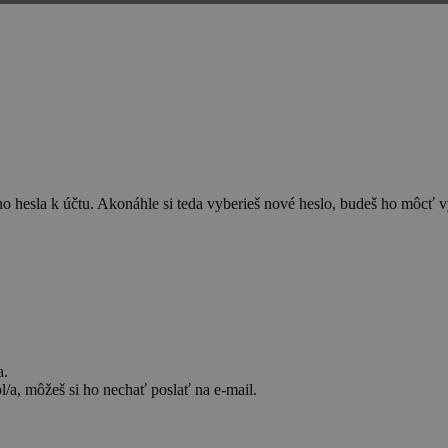
o hesla k účtu. Akonáhle si teda vyberieš nové heslo, budeš ho môcť vy
a.
l/a, môžeš si ho nechať poslať na e-mail.