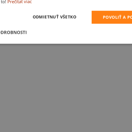
 to!
Prečítať viac
ODMIETNUŤ VŠETKO
POVOLIŤ A 
ODROBNOSTI