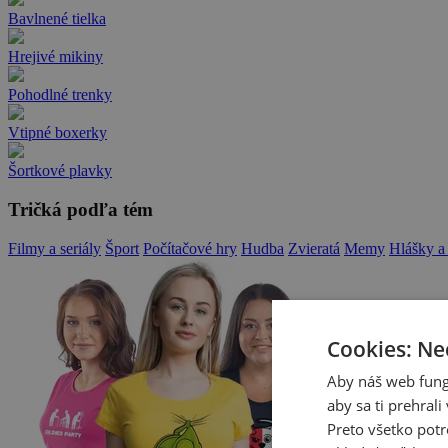
Bavlnené tielka
Hrejivé mikiny
Pohodlné trenky
Vtipné boxerky
Šortkové plavky
Tričká podľa tém
Filmy a seriály
Šport
Počítačové hry
Hudba
Zvieratá
Memy
Hlášky a
Cookies: Ne
Aby náš web fung
aby sa ti prehral
Preto všetko potr