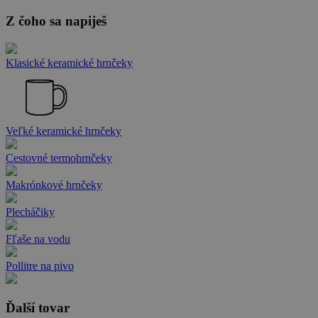
Z čoho sa napiješ
Klasické keramické hrnčeky
Veľké keramické hrnčeky
Cestovné termohrnčeky
Makrónkové hrnčeky
Plecháčiky
Fľaše na vodu
Pollitre na pivo
Ďalší tovar