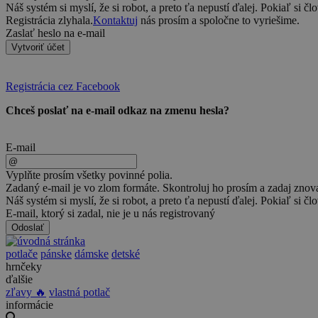
Náš systém si myslí, že si robot, a preto ťa nepustí ďalej. Pokiaľ si čl
Registrácia zlyhala.
Kontaktuj
nás prosím a spoločne to vyriešime.
Zaslať heslo na e-mail
Vytvoriť účet
Registrácia cez Facebook
Chceš poslať na e-mail odkaz na zmenu hesla?
E-mail
Vyplňte prosím všetky povinné polia.
Zadaný e-mail je vo zlom formáte. Skontroluj ho prosím a zadaj znov
Náš systém si myslí, že si robot, a preto ťa nepustí ďalej. Pokiaľ si čl
E-mail, ktorý si zadal, nie je u nás registrovaný
Odoslať
potlače
pánske
dámske
detské
hrnčeky
ďalšie
zľavy 🔥
vlastná potlač
informácie