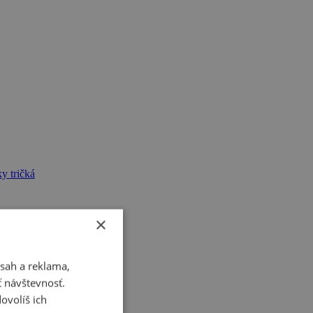
y tričká
×
sah a reklama,
ť návštevnosť.
ovolíš ich