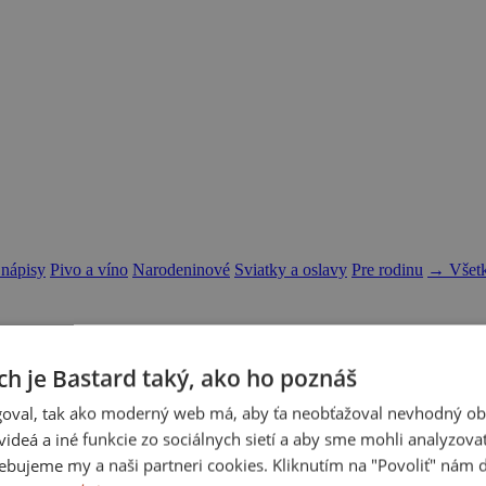
 nápisy
Pivo a víno
Narodeninové
Sviatky a oslavy
Pre rodinu
→ Všetk
ch je Bastard taký, ako ho poznáš
oval, tak ako moderný web má, aby ťa neobťažoval nevhodný ob
i videá a iné funkcie zo sociálnych sietí a aby sme mohli analyzova
ebujeme my a naši partneri cookies. Kliknutím na "Povoliť" nám d