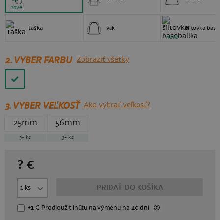
nové
taška
vak
šiltovka base
nové
2. VYBER FARBU
Zobraziť všetky
3.
VYBER VEĽKOSŤ
Ako vybrať veľkosť?
25mm
56mm
3+
ks
3+
ks
?
€
PRIDAŤ DO KOŠÍKA
+1 €
Prodloužit lhůtu
na výmenu
na 40 dní