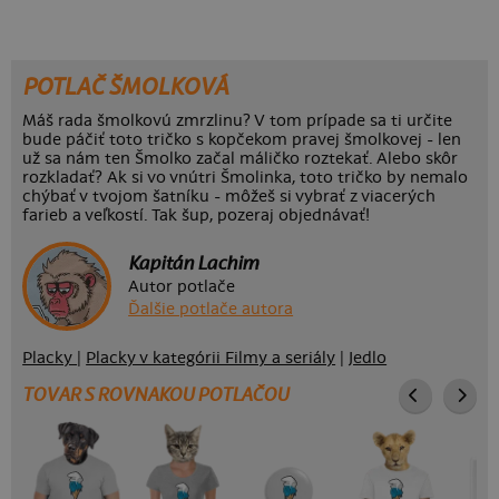
POTLAČ ŠMOLKOVÁ
Máš rada šmolkovú zmrzlinu? V tom prípade sa ti určite
bude páčiť toto tričko s kopčekom pravej šmolkovej - len
už sa nám ten Šmolko začal máličko roztekať. Alebo skôr
rozkladať? Ak si vo vnútri Šmolinka, toto tričko by nemalo
chýbať v tvojom šatníku - môžeš si vybrať z viacerých
farieb a veľkostí. Tak šup, pozeraj objednávať!
Kapitán Lachim
Autor potlače
Ďalšie potlače autora
Placky
|
Placky v kategórii Filmy a seriály
|
Jedlo
TOVAR S ROVNAKOU POTLAČOU