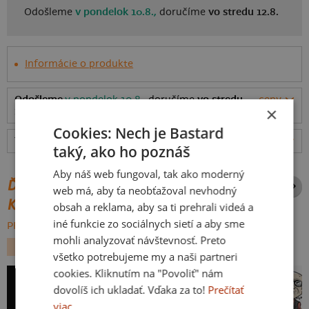
Odošleme
v pondelok 10.8.,
doručíme
vo stredu 12.8.
Informácie o produkte
Odošleme
v pondelok 10.8.,
doručíme
vo stredu
ceny
×
12.8.
Cookies: Nech je Bastard
Tabuľka veľkostí
: Akú vybrať?
rozmery
taký, ako ho poznáš
Aby náš web fungoval, tak ako moderný
ĎALŠIE POTLAČE Z ROVNAKEJ
web má, aby ťa neobťažoval nevhodný
KATEGÓRIE
obsah a reklama, aby sa ti prehrali videá a
iné funkcie zo sociálnych sietí a aby sme
PREHĽADÁVAŤ VŠETKO:
mohli analyzovať návštevnosť. Preto
FILMY A SERIÁLY
JEDLO
všetko potrebujeme my a naši partneri
cookies. Kliknutím na "Povoliť" nám
dovolíš ich ukladať. Vďaka za to!
Prečítať
viac