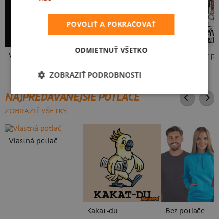
POVOLIŤ A POKRAČOVAŤ
ODMIETNUŤ VŠETKO
V presse
Vo forme
Neklidný bez pi
ZOBRAZIŤ PODROBNOSTI
NAJPREDÁVANEJŠIE POTLAČE
ZOBRAZIŤ VŠETKY
Vlastná potlač
Kakat-du
Bez potlače