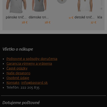
pánske tričko
dámske tričko
detské tričko
0 €
18 €
18 €
17 €
Všetko o nákupe
Poštovné a spôsoby doručenia
Garancia výmeny a vrátenia
Časté otázky
Naše desatoro
Osobné údaje
Kontakt
:
info@bastard.sk
Telefón: 222 205 835
Dotujeme poštovné