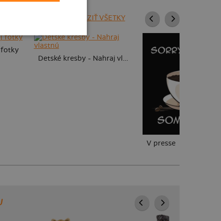
ZOBRAZIŤ VŠETKY
 fotky
Detské kresby - Nahraj vlastnú
V presse
U