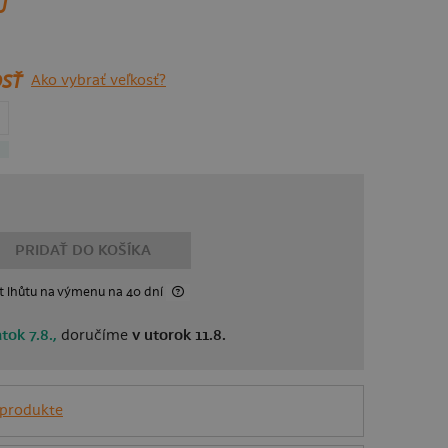
U
SŤ
Ako vybrať veľkosť?
PRIDAŤ DO KOŠÍKA
t lhůtu
na výmenu
na 40 dní
atok 7.8.,
doručíme
v utorok 11.8.
 produkte