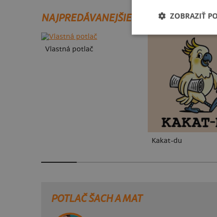
ZOBRAZIŤ P
NAJPREDÁVANEJŠIE POTLAČE
Vlastná potlač
Kakat-du
POTLAČ ŠACH A MAT