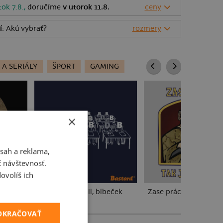
tok 7.8.,
doručíme
v utorok 11.8.
ceny
í
: Akú vybrať?
rozmery
 A SERIÁLY
ŠPORT
GAMING
×
sah a reklama,
ť návštevnosť.
ovolíš ich
erty
Cimrman: Debil, blbeček
Zase práce?
POKRAČOVAŤ