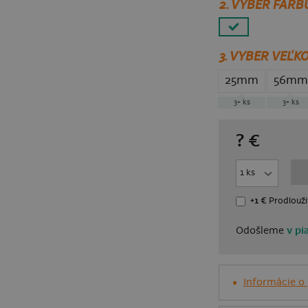
2. VYBER FARB
3.
VYBER VEĽKO
25mm
56mm
3+
ks
3+
ks
?
€
+1 €
Prodlouži
Odošleme
v pi
Informácie o