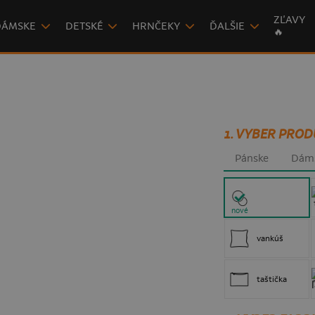
ZĽAVY
DÁMSKE
DETSKÉ
HRNČEKY
ĎALŠIE
🔥
1. VYBER PROD
Pánske
Dám
nové
vankúš
taštička