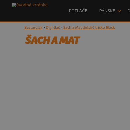
POTLAČE
PÁNSKE
Bastard.sk
>
Digi-tlač
>
Šach a Mat detské tričko Black
ŠACH A MAT