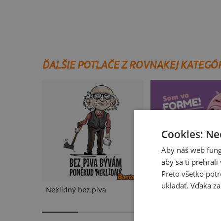
ĎALŠIE POTLAČE Z ROVNAKEJ KATEGÓ
Cookies: Ne
Aby náš web fung
aby sa ti prehral
Preto všetko potr
ukladať. Vďaka za
Neklidný bez piva
Vo forme