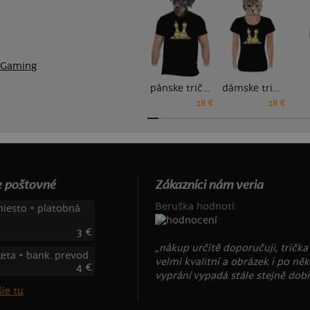
Gaming
pánske tričko
dámske tričko
18 €
18 €
 poštovné
Zákazníci nám veria
Beruška hodnotí:
iesto + platobná
3 €
„nákup určitě doporučuji, trička
keta + bank. prevod
velmi kvalitní a obrázek i po něk
4 €
vyprání vypadá stále stejně dobř
ie tu