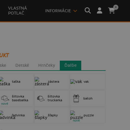
0
VLASTNÁ
INFORMÁCIE
POTLAČ
UKT
ske
Detské
Hrnčeky
Ďalšie
taška
zástera
vak
šiltovka
šiltovka
batoh
baseballka
truckerka
nové
ľadvinka
šľapky
puzzle
nové