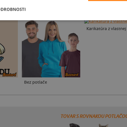
ODROBNOSTI
Karikatúra z vlastnej
Bez potlače
TOVAR S ROVNAKOU POTLAČO