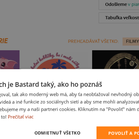
Odošleme
v pia
Tabuľka veľkost
RIE
PREHĽADÁVAŤ VŠETKO:
FILMY
ch je Bastard taký, ako ho poznáš
oval, tak ako moderný web má, aby ťa neobťažoval nevhodný ob
i videá a iné funkcie zo sociálnych sietí a aby sme mohli analyzova
ebujeme my a naši partneri cookies. Kliknutím na "Povoliť" nám d
 to!
Prečítať viac
Fušál
B14: S čerty nejsou ž
ODMIETNUŤ VŠETKO
POVOLIŤ A 