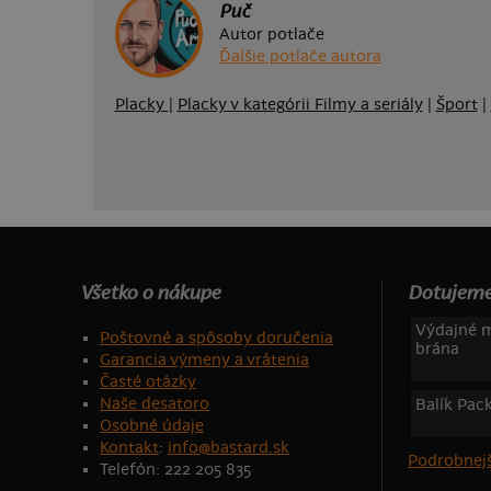
Puč
Autor potlače
Ďalšie potlače autora
Placky
|
Placky v kategórii Filmy a seriály
|
Šport
|
Všetko o nákupe
Dotujeme
Výdajné m
Poštovné a spôsoby doručenia
brána
Garancia výmeny a vrátenia
Časté otázky
Naše desatoro
Balík Pac
Osobné údaje
Kontakt
:
info@bastard.sk
Podrobnejš
Telefón: 222 205 835