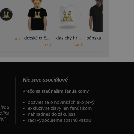
detské tričko
klasický hrnček
pánska polokošeľa
0 €
17 €
10 €
18 €
Nie sme asociálové
Prečo sa stať naším fanúšikom?
dozvieš sa o novinkách ako prvý
 jsou
exkluzívne zľavy len fanúšikom
olika
nahliadneš do zákulisia
e.“
radi vypočujeme spätnú väzbu