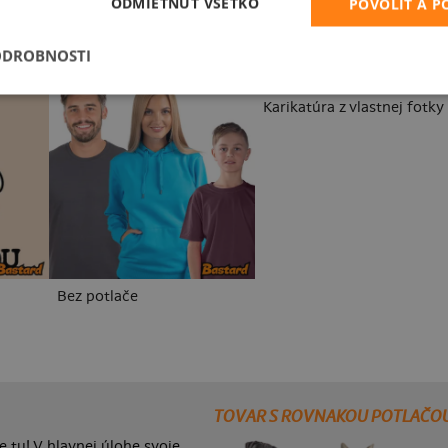
ODMIETNUŤ VŠETKO
POVOLIŤ A 
ODROBNOSTI
Karikatúra z vlastnej fotky
Bez potlače
TOVAR S ROVNAKOU POTLAČO
 tu! V hlavnej úlohe svoje