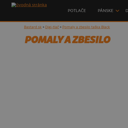
POTLAČE
PÁNSKE
Bastard.sk
>
Digi-tlač
>
Pomaly a zbesilo taška Black
POMALY A ZBESILO