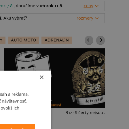
tok 7.8.,
doručíme
v utorok 11.8.
ceny
í
: Akú vybrať?
rozmery
Y
AUTO MOTO
ADRENALÍN
×
sah a reklama,
ť návštevnosť.
ovolíš ich
Prdel
B14: S čerty nejsou žerty
Pí