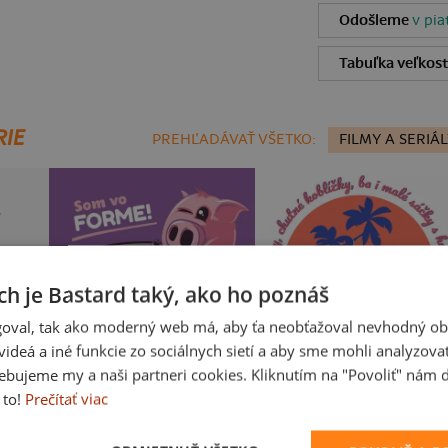
Odošleme
v pia
Tabuľka veľkost
RIE
PREHĽADÁVAŤ VŠETKO:
FILMY A SERIÁL
ch je Bastard taký, ako ho poznáš
oval, tak ako moderný web má, aby ťa neobťažoval nevhodný ob
i videá a iné funkcie zo sociálnych sietí a aby sme mohli analyzova
ebujeme my a naši partneri cookies. Kliknutím na "Povoliť" nám d
Vo forme
Fušál
 to!
Prečítať viac