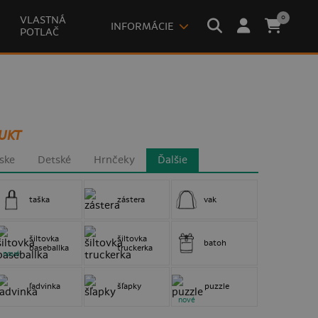
0
VLASTNÁ
INFORMÁCIE
POTLAČ
UKT
ske
Detské
Hrnčeky
Ďalšie
taška
zástera
vak
šiltovka
šiltovka
batoh
baseballka
truckerka
nové
ľadvinka
šľapky
puzzle
nové