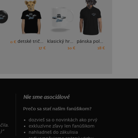
detské tričko
klasický hrnček
pánska polokošeľa
pánske športové tričko
0 €
17 €
10 €
18 €
18 €
Nie sme asociálové
Prečo sa stať naším fanúšikom?
dozvieš sa o novinkách ako prvý
ila.
exkluzívne zľavy len fanúšikom
)“
nahliadneš do zákulisia