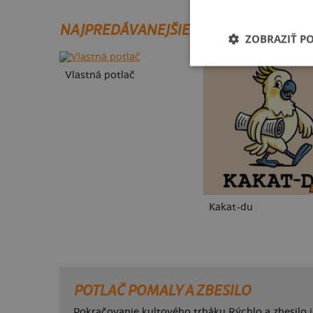
NAJPREDÁVANEJŠIE POTLAČE
ZOBRAZIŤ P
Vlastná potlač
Kakat-du
POTLAČ POMALY A ZBESILO
Pokračovanie kultového trháku Rýchlo a zbesilo je