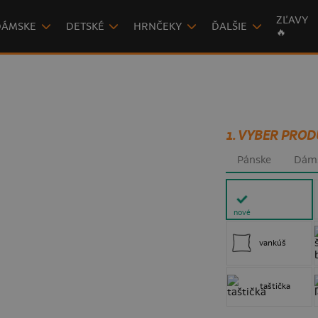
ZĽAVY
DÁMSKE
DETSKÉ
HRNČEKY
ĎALŠIE
🔥
1. VYBER PROD
Pánske
Dám
nové
vankúš
taštička