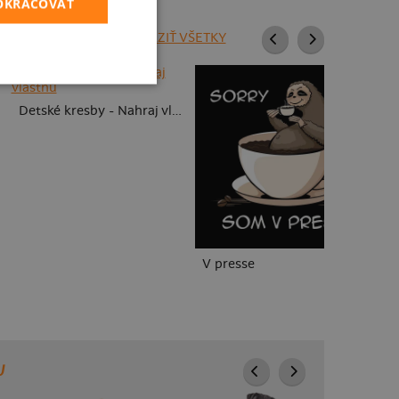
POKRAČOVAŤ
ZOBRAZIŤ VŠETKY
To
Detské kresby - Nahraj vlastnú
V presse
U