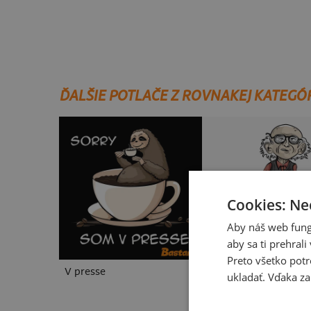
ĎALŠIE POTLAČE Z ROVNAKEJ KATEGÓ
Cookies: Ne
Aby náš web fung
aby sa ti prehral
Preto všetko potr
V presse
Neklidný bez piva
ukladať. Vďaka za