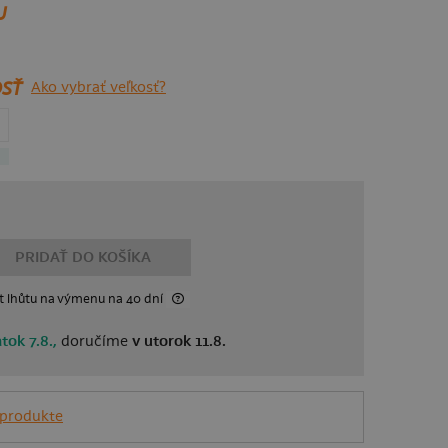
U
SŤ
Ako vybrať veľkosť?
PRIDAŤ DO KOŠÍKA
t lhůtu
na výmenu
na 40 dní
atok 7.8.,
doručíme
v utorok 11.8.
 produkte