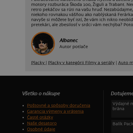
motory rozburáca Škoda 100, Žiguli a Trabant. Ne
retro pekáčov sa rúti na vašu hruď. Nezabúdajme, 
niekoho rovnakou vášňou ako nablýskaná Ferárka
navyše si môžete byť istí, že vám ich nikto neobí
pretekári, ale zbesilosť v srdci vám nechýba? Poto
Albanec
Autor potlače
Placky
|
Placky v kategórii Filmy a seriály
|
Auto 
Všetko o nákupe
Dotujeme
Výdajné m
Poštovné a spôsoby doručenia
brána
Garancia výmeny a vrátenia
Časté otázky
Naše desatoro
Balík Pac
Osobné údaje