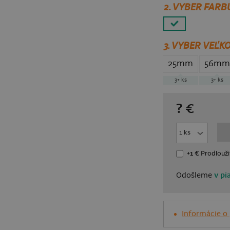
2. VYBER FARB
3.
VYBER VEĽKO
25mm
56mm
3+
ks
3+
ks
?
€
+1 €
Prodlouži
Odošleme
v pi
Informácie o