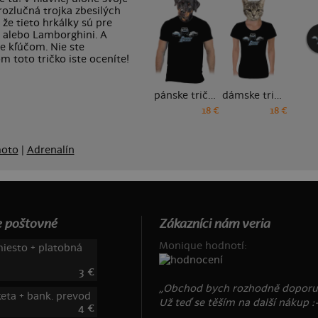
rozlučná trojka zbesilých
že tieto hrkálky sú pre
 alebo Lamborghini. A
de kľúčom. Nie ste
m toto tričko iste oceníte!
pánske tričko
dámske tričko
18 €
18 €
moto
|
Adrenalín
 poštovné
Zákazníci nám veria
Monique hodnotí:
iesto + platobná
3 €
„Obchod bych rozhodně doporuč
keta + bank. prevod
Už teď se těším na další nákup :-
4 €