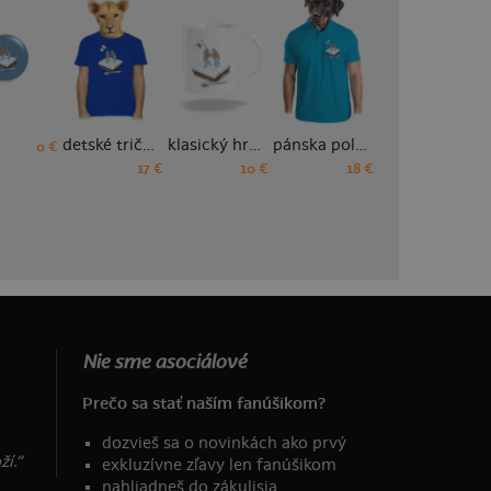
detské tričko
klasický hrnček
pánska polokošeľa
pánske športové tričko
0 €
17 €
10 €
18 €
18 €
Nie sme asociálové
Prečo sa stať naším fanúšikom?
dozvieš sa o novinkách ako prvý
í.“
exkluzívne zľavy len fanúšikom
nahliadneš do zákulisia