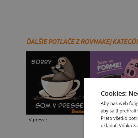
ĎALŠIE POTLAČE Z ROVNAKEJ KATEGÓ
Cookies: Ne
Aby náš web fung
aby sa ti prehral
Preto všetko potr
V presse
Vo forme
ukladať. Vďaka za