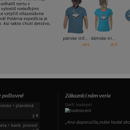
odhalíš tortu v
 vybieliš niekoľkými
e vztýčiš víťazoslávne
vá! Polárna expedícia je
 Asi takto chutí detstvo,
pánske tričko
dámske tričko
18 €
18 €
 poštovné
Zákazníci nám veria
Delfi hodnotí:
iesto + platobná
3 €
„Ano doporučila,máte hezké zbož
keta + bank. prevod