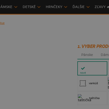
DÁMSKE
DETSKÉ
HRNČEKY
ĎALŠIE
ZĽAVY 
Blue
1. VYBER PROD
Pánske
Dám
nové
vankúš
taštička