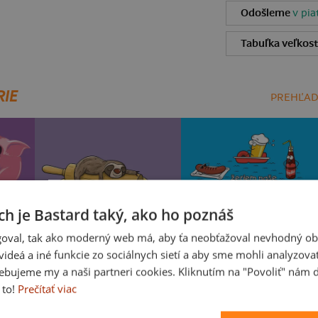
Odošleme
v pia
Tabuľka veľkost
RIE
PREHĽAD
ch je Bastard taký, ako ho poznáš
oval, tak ako moderný web má, aby ťa neobťažoval nevhodný ob
i videá a iné funkcie zo sociálnych sietí a aby sme mohli analyzova
ebujeme my a naši partneri cookies. Kliknutím na "Povoliť" nám d
Milujem váľanie
Slovenské kupko
 to!
Prečítať viac