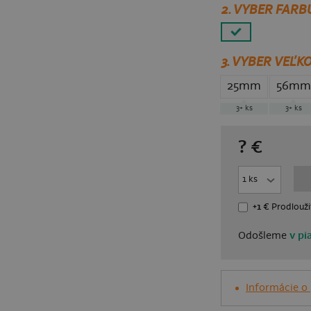
2. VYBER FARB
3.
VYBER VEĽKO
25mm
56mm
3+
ks
3+
ks
?
€
+1 €
Prodlouži
Odošleme
v pi
Informácie o