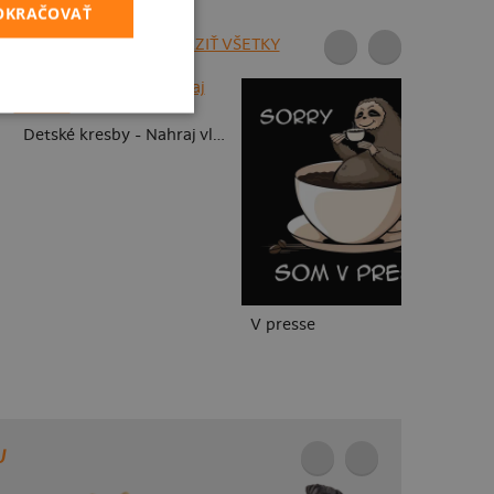
POKRAČOVAŤ
ZOBRAZIŤ VŠETKY
To
Detské kresby - Nahraj vlastnú
V presse
U