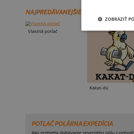
NAJPREDÁVANEJŠIE POTLAČE
ZOBRAZIŤ P
Vlastná potlač
Kakat-du
POTLAČ POLÁRNA EXPEDÍCIA
Ako prebieha dobývanie severného pólu z pohod