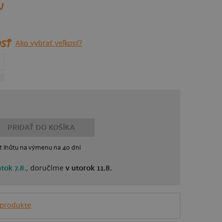
U
SŤ
Ako vybrať veľkosť?
PRIDAŤ DO KOŠÍKA
t lhůtu
na výmenu
na 40 dní
atok 7.8.,
doručíme
v utorok 11.8.
 produkte