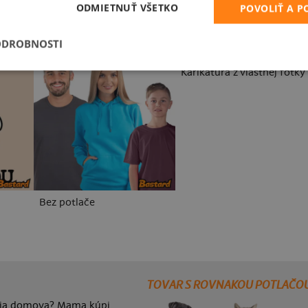
ODMIETNUŤ VŠETKO
POVOLIŤ A 
ODROBNOSTI
Karikatúra z vlastnej fotky
Bez potlače
TOVAR S ROVNAKOU POTLAČO
lia domova? Mama kúpi