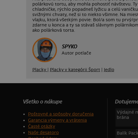
polárkovú tortu, aby mohla pohostiť návštevu. Ty 
chladničke, rýchlo popadneš lyžicu a celú vaničku
svižnými chvaty, než si to niekto všimne. Na miest
vlajku, ktorá všetkým povie: Bol/a som tu prvý/pr
zdarne u konca a ty sa stávaš slávnym polárnikom.
ako polárková torta.
SPYKO
Autor potlače
Placky
|
Placky v kategórii Šport
|
Jedlo
Všetko o nákupe
Dotujeme
Výdajné m
Poštovné a spôsoby doručenia
brána
Garancia výmeny a vrátenia
Časté otázky
Naše desatoro
Balík Pac