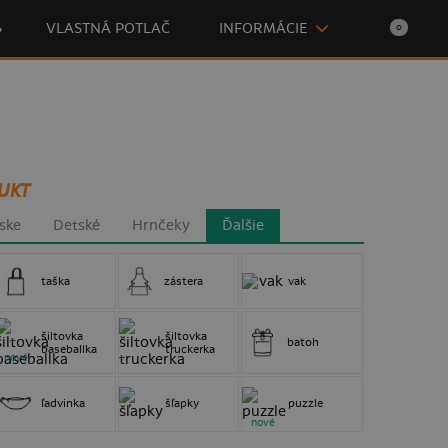

VLASTNÁ POTLAČ
INFORMÁCIE
0
UKT
ske
Detské
Hrnčeky
Ďalšie
taška
zástera
vak
šiltovka
šiltovka
batoh
baseballka
truckerka
nové
ľadvinka
šľapky
puzzle
nové