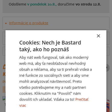
Odošleme
v pondelok 10.8.,
doručíme
vo stredu 12.8.
Informácie o produkte
×
Odošleme
v pondelok 10.8.,
doručíme
vo stredu
ceny
12.8.
Cookies: Nech je Bastard
taký, ako ho poznáš
Tabuľka veľkostí
: Akú vybrať?
rozmery
Aby náš web fungoval, tak ako moderný
web má, aby ťa neobťažoval nevhodný
ĎALŠIE POTLAČE Z ROVNAKEJ
obsah a reklama, aby sa ti prehrali videá a
KATEGÓRIE
iné funkcie zo sociálnych sietí a aby sme
mohli analyzovať návštevnosť. Preto
PREHĽADÁVAŤ VŠETKO:
všetko potrebujeme my a naši partneri
SEX
FILMY A SERIÁLY
cookies. Kliknutím na "Povoliť" nám
dovolíš ich ukladať. Vďaka za to!
Prečítať
viac
To je moje so ženou