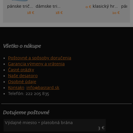
pánske tričko
dámske tričko
klasický hrnček
0 €
18 €
18 €
10 €
Všetko o nákupe
Poštovné a spôsoby doručenia
Garancia výmeny a vrátenia
Časté otázky
Naše desatoro
Osobné údaje
Kontakt
:
info@bastard.sk
Telefón: 222 205 835
Dotujeme poštovné
Výdajné miesto + platobná brána
3 €