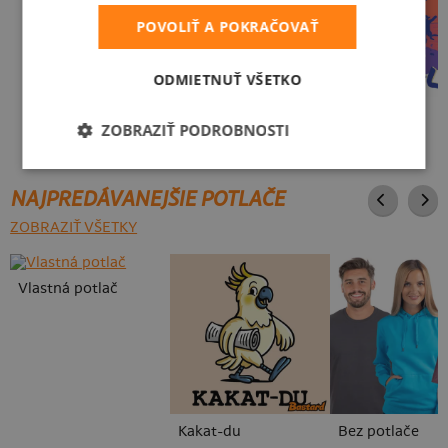
POVOLIŤ A POKRAČOVAŤ
ODMIETNUŤ VŠETKO
Neklidný bez piva
Fušál
ZOBRAZIŤ PODROBNOSTI
NAJPREDÁVANEJŠIE POTLAČE
ZOBRAZIŤ VŠETKY
Vlastná potlač
Kakat-du
Bez potlače