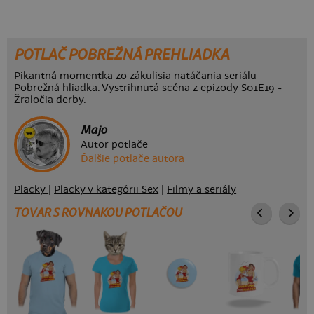
POTLAČ POBREŽNÁ PREHLIADKA
Pikantná momentka zo zákulisia natáčania seriálu
Pobrežná hliadka. Vystrihnutá scéna z epizody S01E19 -
Žraločia derby.
Majo
Autor potlače
Ďalšie potlače autora
Placky
|
Placky v kategórii Sex
|
Filmy a seriály
TOVAR S ROVNAKOU POTLAČOU