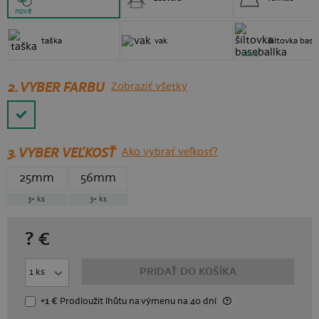
nové
taška
vak
šiltovka base
nové
2. VYBER FARBU
Zobraziť všetky
3.
VYBER VEĽKOSŤ
Ako vybrať veľkosť?
25mm
56mm
3+
ks
3+
ks
?
€
PRIDAŤ DO KOŠÍKA
+1 €
Prodloužit lhůtu
na výmenu
na 40 dní