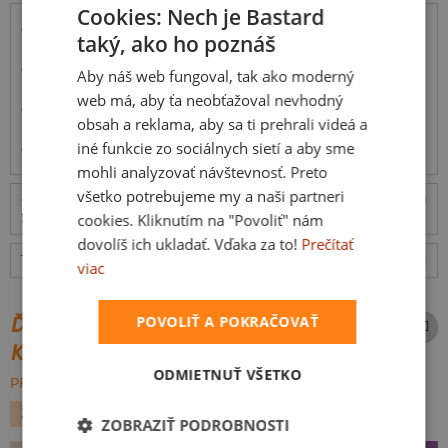
Cookies: Nech je Bastard
Látka je zo
100% bavlny s vyššou gramážou
(180 g/m²)
taký, ako ho poznáš
so silikónovou úpravou pre hladší pocit.
Tričko má
hlbší okrúhly výstrih
, kratšie rukávy,
Aby náš web fungoval, tak ako moderný
vypasovaný a predĺžený strih.
web má, aby ťa neobťažoval nevhodný
Simona vo videu má veľkosť S, je 168 cm vysoká a váži
obsah a reklama, aby sa ti prehrali videá a
48 kg
iné funkcie zo sociálnych sietí a aby sme
Informácie o produkte
mohli analyzovať návštevnosť. Preto
všetko potrebujeme my a naši partneri
Odošleme
v pondelok 10.8.,
doručíme
vo stredu
ceny
12.8.
cookies. Kliknutím na "Povoliť" nám
dovolíš ich ukladať. Vďaka za to!
Prečítať
Tabuľka veľkostí
: Akú vybrať?
rozmery
viac
POVOLIŤ A POKRAČOVAŤ
ĎALŠIE POTLAČE Z ROVNAKEJ
KATEGÓRIE
ODMIETNUŤ VŠETKO
PREHĽADÁVAŤ VŠETKO:
ZVIERATKÁ
MAČKY
ZOBRAZIŤ PODROBNOSTI