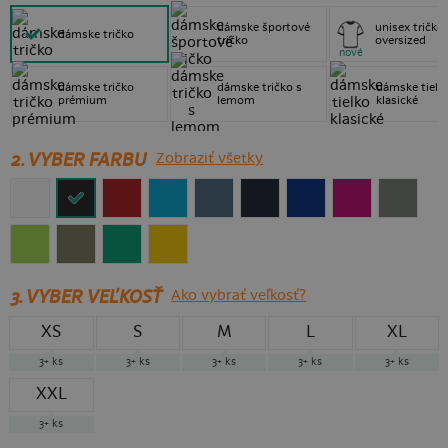
dámske športové
unisex tričko
dámske tričko
tričko
oversized
nové
dámske tričko
dámske tričko s
dámske tielk
prémium
lemom
klasické
2. VYBER FARBU
Zobraziť všetky
3.
VYBER VEĽKOSŤ
Ako vybrať veľkosť?
XS
S
M
L
XL
3+
ks
3+
ks
3+
ks
3+
ks
3+
ks
XXL
3+
ks