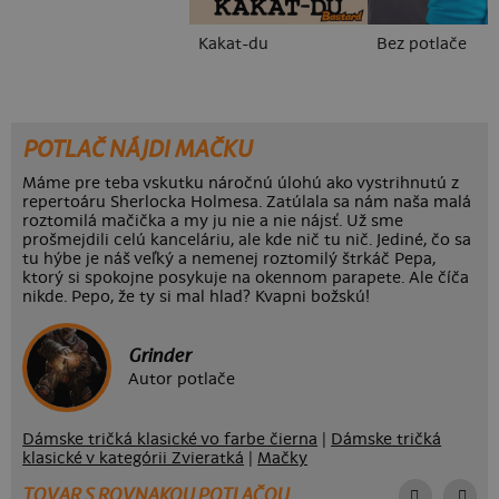
Kakat-du
Bez potlače
POTLAČ NÁJDI MAČKU
Máme pre teba vskutku náročnú úlohú ako vystrihnutú z
repertoáru Sherlocka Holmesa. Zatúlala sa nám naša malá
roztomilá mačička a my ju nie a nie nájsť. Už sme
prošmejdili celú kanceláriu, ale kde nič tu nič. Jediné, čo sa
tu hýbe je náš veľký a nemenej roztomilý štrkáč Pepa,
ktorý si spokojne posykuje na okennom parapete. Ale číča
nikde. Pepo, že ty si mal hlad? Kvapni božskú!
Grinder
Autor potlače
Dámske tričká klasické vo farbe čierna
|
Dámske tričká
klasické v kategórii Zvieratká
|
Mačky
TOVAR S ROVNAKOU POTLAČOU