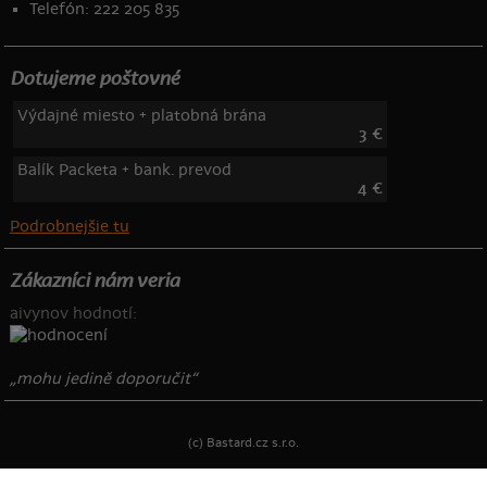
Telefón: 222 205 835
Dotujeme poštovné
Výdajné miesto + platobná brána
3 €
Balík Packeta + bank. prevod
4 €
Podrobnejšie tu
Zákazníci nám veria
aivynov hodnotí:
„mohu jedině doporučit“
(c) Bastard.cz s.r.o.