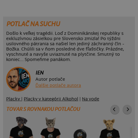
POTLAČ NA SUCHU
Došlo k veľkej tragédii. Loď z Dominikánskej republiky s
exkluzívnou zásielkou pre Slovensko zmizla! Po týždni
usilovného pátrania sa našiel len jediný záchranný čln -
Božka. Chúlili sa v ňom posledné dve fľaštičky. Prázdne,
vyschnuté a navyše uviaznuté na plytčine. Smutný to
koniec... Spomeňme panákom.
IEN
Autor potlače
Ďalšie potlače autora
Placky
|
Placky v kategórii Alkohol
|
Na vode
TOVAR S ROVNAKOU POTLAČOU