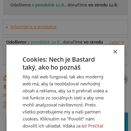
Odošleme
v pondelok 10.8.,
doručíme
vo stredu 12.8.
Informácie o produkte
Odošleme
v pondelok 10.8.,
doručíme
vo stredu
ceny
12.8.
×
Cookies: Nech je Bastard
Tabuľka veľkostí
: Akú vybrať?
rozmery
taký, ako ho poznáš
Aby náš web fungoval, tak ako moderný
ĎALŠIE POTLAČE Z ROVNAKEJ
web má, aby ťa neobťažoval nevhodný
KATEGÓRIE
obsah a reklama, aby sa ti prehrali videá a
PREHĽADÁVAŤ VŠETKO:
iné funkcie zo sociálnych sietí a aby sme
mohli analyzovať návštevnosť. Preto
ALKOHOL
NA VODE
všetko potrebujeme my a naši partneri
cookies. Kliknutím na "Povoliť" nám
dovolíš ich ukladať. Vďaka za to!
Prečítať