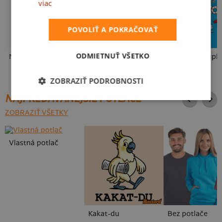
viac
POVOLIŤ A POKRAČOVAŤ
ODMIETNUŤ VŠETKO
Neklidný bez piva
Pívo volá
Slovenské kupk
ZOBRAZIŤ PODROBNOSTI
NAJPREDÁVANEJŠIE POTLAČE
ZOBRAZIŤ VŠETKY
Vlastná potlač
Kakat-du
Bez potlače