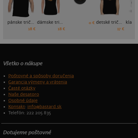
pánske tričko
dámske tričko
detské tričko
0 €
18 €
18 €
17 €
Všetko o nákupe
Poštovné a spôsoby doručenia
Garancia výmeny a vrátenia
Časté otázky
Naše desatoro
Osobné údaje
Kontakt
:
info@bastard.sk
Telefón: 222 205 835
Dotujeme poštovné