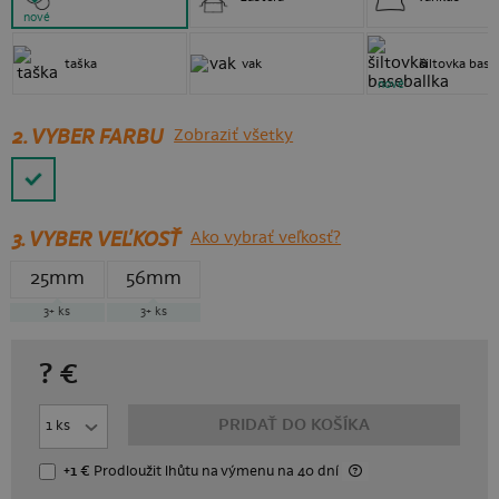
nové
taška
vak
šiltovka base
nové
2. VYBER FARBU
Zobraziť všetky
3.
VYBER VEĽKOSŤ
Ako vybrať veľkosť?
25mm
56mm
3+
ks
3+
ks
?
€
PRIDAŤ DO KOŠÍKA
+1 €
Prodloužit lhůtu
na výmenu
na 40 dní