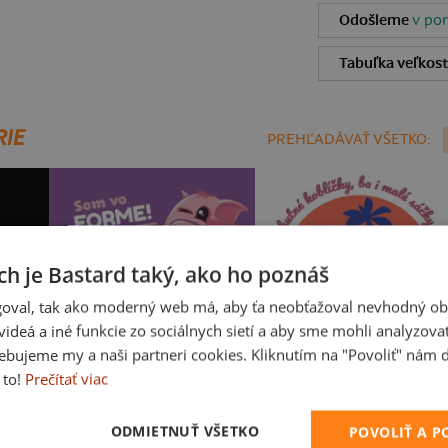
Odošleme
v pon
Tabuľka veľkost
RIE
PREHĽADÁVAŤ VŠETKO:
ch je Bastard taký, ako ho poznáš
oval, tak ako moderný web má, aby ťa neobťažoval nevhodný ob
i videá a iné funkcie zo sociálnych sietí a aby sme mohli analyzova
ebujeme my a naši partneri cookies. Kliknutím na "Povoliť" nám d
 to!
Prečítať viac
Vo forme
Fušál
ODMIETNUŤ VŠETKO
POVOLIŤ A 