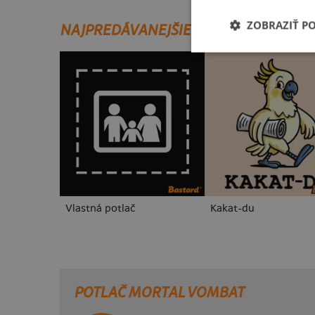
ZOBRAZIŤ P
NAJPREDÁVANEJŠIE POTLAČE
Vlastná potlač
Kakat-du
POTLAČ MORTAL VOMBAT