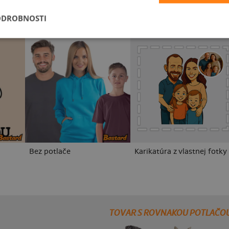
ODROBNOSTI
Bez potlače
Karikatúra z vlastnej fotky
TOVAR S ROVNAKOU POTLAČO