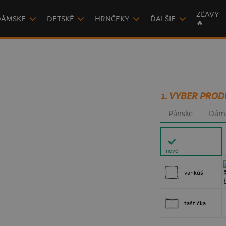
ZĽAVY
DÁMSKE
DETSKÉ
HRNČEKY
ĎALŠIE
🔥
1. VYBER PROD
Pánske
Dám
nové
vankúš
taštička