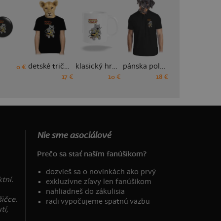
detské tričko
klasický hrnček
pánska polokošeľa
pánske športové tričko
0 €
17 €
10 €
18 €
18 €
Nie sme asociálové
Prečo sa stať naším fanúšikom?
dozvieš sa o novinkách ako prvý
tní.
exkluzívne zľavy len fanúšikom
nahliadneš do zákulisia
ičce.
radi vypočujeme spätnú väzbu
tí,