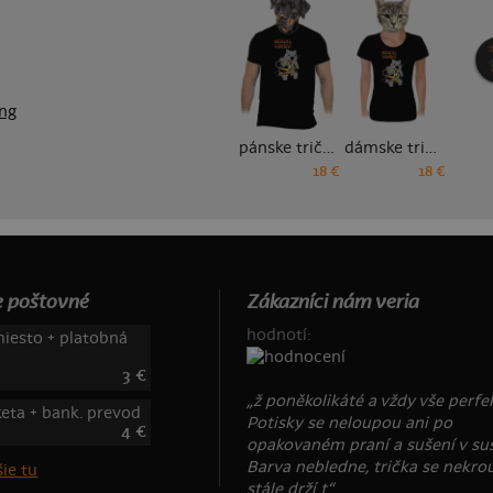
ng
pánske tričko
dámske tričko
18 €
18 €
 poštovné
Zákazníci nám veria
hodnotí:
iesto + platobná
3 €
„ž poněkolikáté a vždy vše perfek
keta + bank. prevod
Potisky se neloupou ani po
4 €
opakovaném praní a sušení v suš
Barva nebledne, trička se nekrou
ie tu
stále drží t“