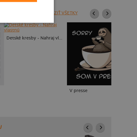
ZOBRAZIŤ VŠETKY
To
Detské kresby - Nahraj vlastnú
V presse
U