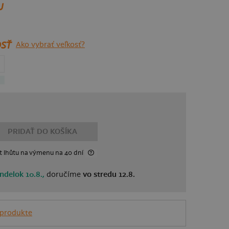
U
SŤ
Ako vybrať veľkosť?
PRIDAŤ DO KOŠÍKA
t lhůtu
na výmenu
na 40 dní
ndelok 10.8.,
doručíme
vo stredu 12.8.
 produkte