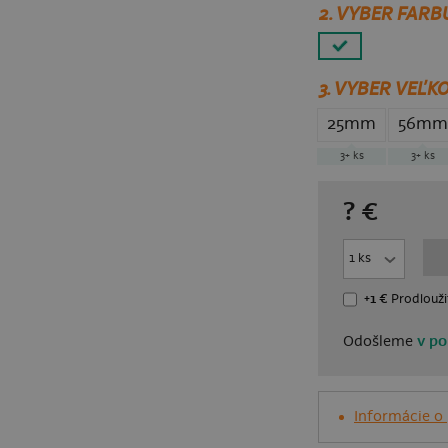
2. VYBER FARB
3.
VYBER VEĽKO
25mm
56mm
3+
ks
3+
ks
?
€
+1 €
Prodlouži
Odošleme
v po
Informácie o