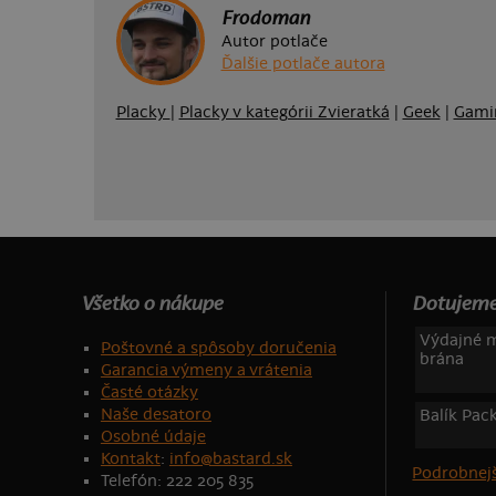
Frodoman
Autor potlače
Ďalšie potlače autora
Placky
|
Placky v kategórii Zvieratká
|
Geek
|
Gami
Všetko o nákupe
Dotujeme
Výdajné m
Poštovné a spôsoby doručenia
brána
Garancia výmeny a vrátenia
Časté otázky
Naše desatoro
Balík Pac
Osobné údaje
Kontakt
:
info@bastard.sk
Podrobnejš
Telefón: 222 205 835