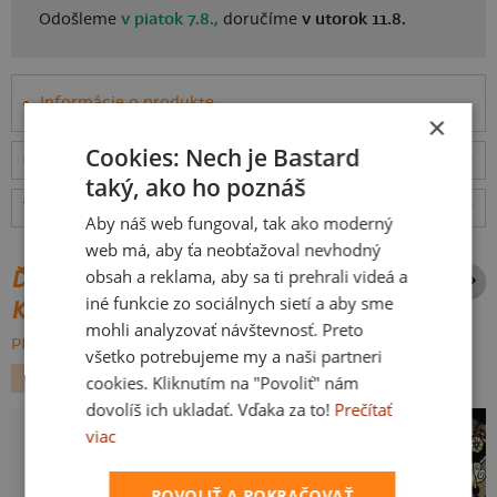
Odošleme
v piatok 7.8.,
doručíme
v utorok 11.8.
Informácie o produkte
×
Cookies: Nech je Bastard
Odošleme
v piatok 7.8.,
doručíme
v utorok 11.8.
ceny
taký, ako ho poznáš
Tabuľka veľkostí
: Akú vybrať?
rozmery
Aby náš web fungoval, tak ako moderný
web má, aby ťa neobťažoval nevhodný
obsah a reklama, aby sa ti prehrali videá a
ĎALŠIE POTLAČE Z ROVNAKEJ
iné funkcie zo sociálnych sietí a aby sme
KATEGÓRIE
mohli analyzovať návštevnosť. Preto
PREHĽADÁVAŤ VŠETKO:
všetko potrebujeme my a naši partneri
FILMY A SERIÁLY
SUPERHRDINOVIA
cookies. Kliknutím na "Povoliť" nám
dovolíš ich ukladať. Vďaka za to!
Prečítať
viac
POVOLIŤ A POKRAČOVAŤ