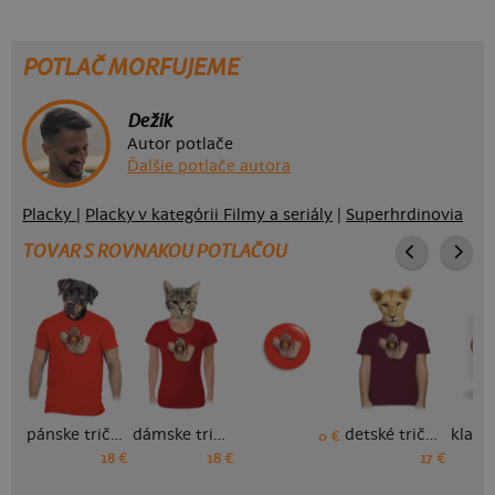
POTLAČ MORFUJEME
Dežik
Autor potlače
Ďalšie potlače autora
Placky
|
Placky v kategórii Filmy a seriály
|
Superhrdinovia
TOVAR S ROVNAKOU POTLAČOU
pánske tričko
dámske tričko
detské tričko
0 €
18 €
18 €
17 €