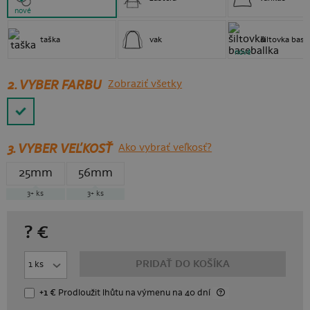
nové
taška
vak
šiltovka base
nové
2. VYBER FARBU
Zobraziť všetky
3.
VYBER VEĽKOSŤ
Ako vybrať veľkosť?
25mm
56mm
3+
ks
3+
ks
?
€
PRIDAŤ DO KOŠÍKA
+1 €
Prodloužit lhůtu
na výmenu
na 40 dní