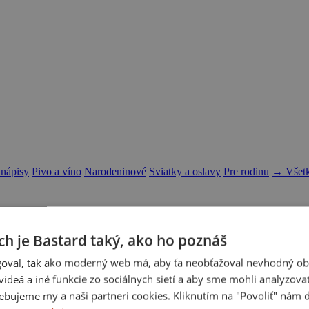
 nápisy
Pivo a víno
Narodeninové
Sviatky a oslavy
Pre rodinu
→ Všetk
ch je Bastard taký, ako ho poznáš
oval, tak ako moderný web má, aby ťa neobťažoval nevhodný ob
i videá a iné funkcie zo sociálnych sietí a aby sme mohli analyzova
ebujeme my a naši partneri cookies. Kliknutím na "Povoliť" nám d