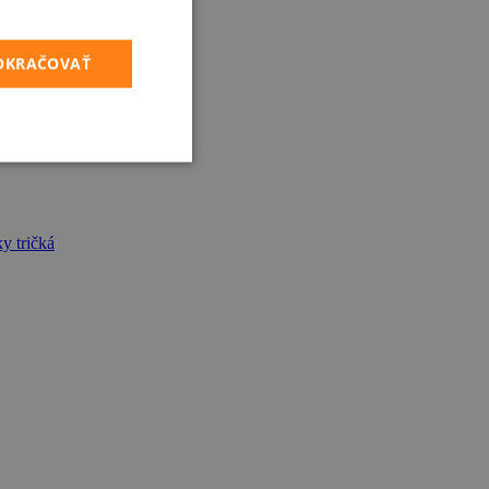
POKRAČOVAŤ
y tričká