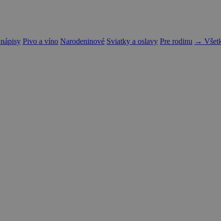
 nápisy
Pivo a víno
Narodeninové
Sviatky a oslavy
Pre rodinu
→ Všetk