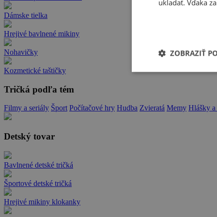
ukladať. Vďaka za
Dámske tielka
Hrejivé bavlnené mikiny
Nohavičky
ZOBRAZIŤ P
Kozmetické taštičky
Tričká podľa tém
Filmy a seriály
Šport
Počítačové hry
Hudba
Zvieratá
Memy
Hlášky a
Detský tovar
Bavlnené detské tričká
Športové detské tričká
Hrejivé mikiny klokanky