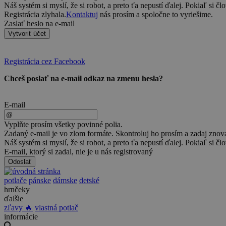
Náš systém si myslí, že si robot, a preto ťa nepustí ďalej. Pokiaľ si čl
Registrácia zlyhala.
Kontaktuj
nás prosím a spoločne to vyriešime.
Zaslať heslo na e-mail
Vytvoriť účet
Registrácia cez Facebook
Chceš poslať na e-mail odkaz na zmenu hesla?
E-mail
Vyplňte prosím všetky povinné polia.
Zadaný e-mail je vo zlom formáte. Skontroluj ho prosím a zadaj znov
Náš systém si myslí, že si robot, a preto ťa nepustí ďalej. Pokiaľ si čl
E-mail, ktorý si zadal, nie je u nás registrovaný
Odoslať
potlače
pánske
dámske
detské
hrnčeky
ďalšie
zľavy 🔥
vlastná potlač
informácie