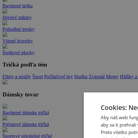
Bavlnené tielka
Hrejivé mikiny
Pohodlné trenky
Vtipné boxerky
Šortkové plavky
Tričká podľa tém
Filmy a seriály
Šport
Počítačové hry
Hudba
Zvieratá
Memy
Hlášky a
Dámsky tovar
Cookies: Ne
Bavlnené dámske tričká
Aby náš web fung
aby sa ti prehral
Prémiové dámske tričká
Preto všetko potr
Športové priedušné tričké