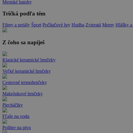
Mestské batohy
Tričká podľa tém
Filmy a seriály
Šport
Počítačové hry
Hudba
Zvieratá
Memy
Hlášky a
Z čoho sa napiješ
Klasické keramické hrnčeky
Veľké keramické hrnčeky
Cestovné termohrnčeky
Makrónkové hrnčeky
Plecháčiky
Fľaše na vodu
Pollitre na pivo