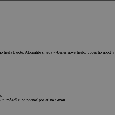
o hesla k účtu. Akonáhle si teda vyberieš nové heslo, budeš ho môcť vy
a.
l/a, môžeš si ho nechať poslať na e-mail.