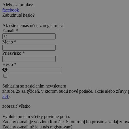
Alebo sa prihlás:
facebook
Zabudnuté heslo?
Ak ešte nemáš účet,
zaregistruj sa
.
E-mail *
Meno *
Priezvisko *
Heslo *
Súhlasím so zasielaním newsletteru
zhruba 2x za týždeň, v ktorom budú nové potlače, akcie alebo zľavy
3.4
).
zobraziť všetko
Vyplňte prosím všetky povinné polia.
Zadaný e-mail je vo zlom formáte. Skontroluj ho prosím a zadaj znov
Zadaný e-mail už je u nás registrovaný