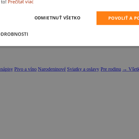
 to!
Prečítať viac
ODMIETNUŤ VŠETKO
POVOLIŤ A 
ODROBNOSTI
 nápisy
Pivo a víno
Narodeninové
Sviatky a oslavy
Pre rodinu
→ Všetk