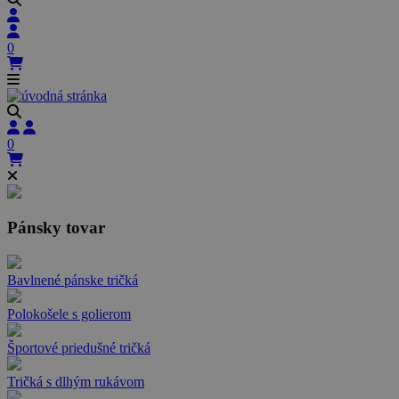
0
0
Pánsky tovar
Bavlnené pánske tričká
Polokošele s golierom
Športové priedušné tričká
Tričká s dlhým rukávom