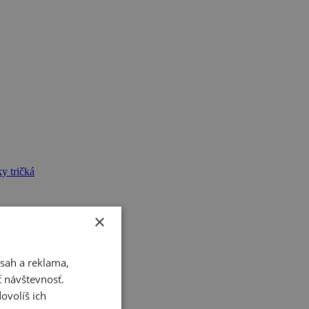
y tričká
×
sah a reklama,
ť návštevnosť.
ovolíš ich