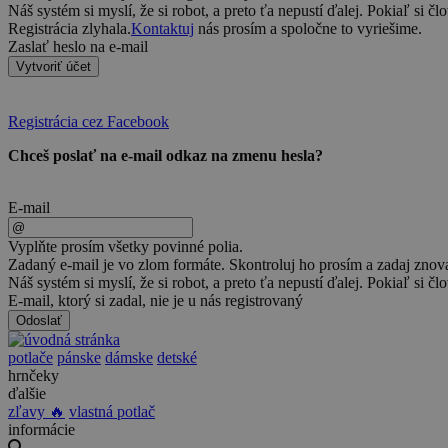
Náš systém si myslí, že si robot, a preto ťa nepustí ďalej. Pokiaľ si čl
Registrácia zlyhala.
Kontaktuj
nás prosím a spoločne to vyriešime.
Zaslať heslo na e-mail
Vytvoriť účet
Registrácia cez Facebook
Chceš poslať na e-mail odkaz na zmenu hesla?
E-mail
Vyplňte prosím všetky povinné polia.
Zadaný e-mail je vo zlom formáte. Skontroluj ho prosím a zadaj znov
Náš systém si myslí, že si robot, a preto ťa nepustí ďalej. Pokiaľ si čl
E-mail, ktorý si zadal, nie je u nás registrovaný
Odoslať
potlače
pánske
dámske
detské
hrnčeky
ďalšie
zľavy 🔥
vlastná potlač
informácie