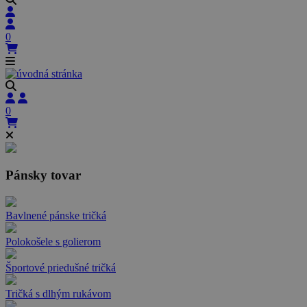
0
0
Pánsky tovar
Bavlnené pánske tričká
Polokošele s golierom
Športové priedušné tričká
Tričká s dlhým rukávom