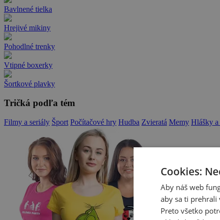
Bavlnené tielka
Hrejivé mikiny
Pohodlné trenky
Vtipné boxerky
Šortkové plavky
Tričká podľa tém
Filmy a seriály
Šport
Počítačové hry
Hudba
Zvieratá
Memy
Hlášky a
Cookies: Ne
Aby náš web fung
aby sa ti prehral
Preto všetko potr