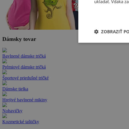
ukladať. Vďaka za
ZOBRAZIŤ P
Dámsky tovar
Bavlnené dámske tričká
Prémiové dámske tričká
Športové priedušné tričké
Dámske tielka
Hrejivé bavlnené mikiny
Nohavičky
Kozmetické taštičky