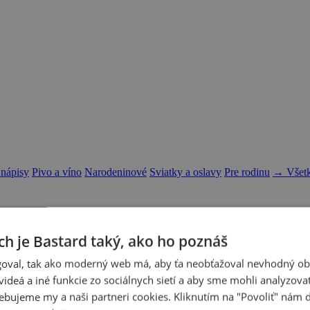
 nápisy
Pivo a víno
Narodeninové
Sviatky a oslavy
Pre rodinu
→ Všetk
ch je Bastard taký, ako ho poznáš
oval, tak ako moderný web má, aby ťa neobťažoval nevhodný ob
i videá a iné funkcie zo sociálnych sietí a aby sme mohli analyzova
ebujeme my a naši partneri cookies. Kliknutím na "Povoliť" nám d