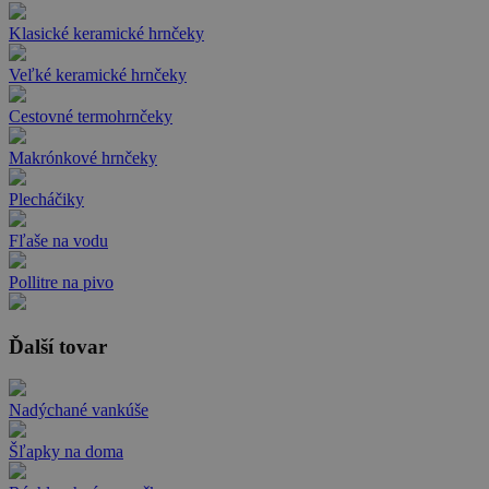
Klasické keramické hrnčeky
Veľké keramické hrnčeky
Cestovné termohrnčeky
Makrónkové hrnčeky
Plecháčiky
Fľaše na vodu
Pollitre na pivo
Ďalší tovar
Nadýchané vankúše
Šľapky na doma