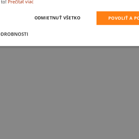
 to!
Prečítať viac
ODMIETNUŤ VŠETKO
POVOLIŤ A 
ODROBNOSTI