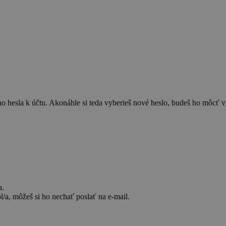
o hesla k účtu. Akonáhle si teda vyberieš nové heslo, budeš ho môcť vy
a.
l/a, môžeš si ho nechať poslať na e-mail.