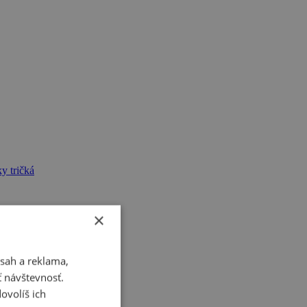
y tričká
×
sah a reklama,
ť návštevnosť.
ovolíš ich