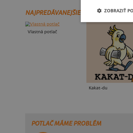
ZOBRAZIŤ P
NAJPREDÁVANEJŠIE POTLAČE
Vlastná potlač
Kakat-du
POTLAČ MÁME PROBLÉM