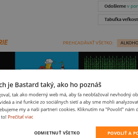
Odošleme
v pon
Tabuľka veľkost
RIE
PREHĽADÁVAŤ VŠETKO:
ALKOHO
ch je Bastard taký, ako ho poznáš
oval, tak ako moderný web má, aby ťa neobťažoval nevhodný ob
i videá a iné funkcie zo sociálnych sietí a aby sme mohli analyzova
ebujeme my a naši partneri cookies. Kliknutím na "Povoliť" nám d
 to!
Prečítať viac
Slovenské kupko
Jednotka medzi nulami
ODMIETNUŤ VŠETKO
POVOLIŤ A 