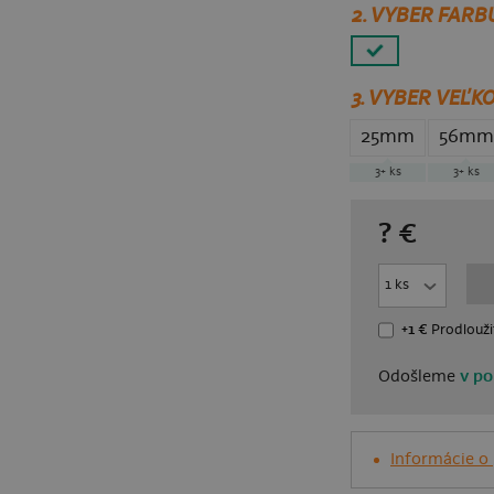
2. VYBER FARB
3.
VYBER VEĽKO
25mm
56mm
3+
ks
3+
ks
?
€
+1 €
Prodlouži
Odošleme
v po
Informácie o