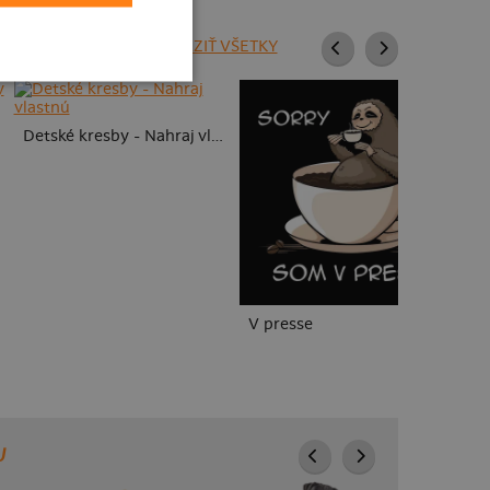
ZOBRAZIŤ VŠETKY
To
Detské kresby - Nahraj vlastnú
V presse
U