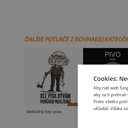
ĎALŠIE POTLAČE Z ROVNAKEJ KATEGÓ
Cookies: Ne
Aby náš web fung
aby sa ti prehral
Preto všetko potr
ukladať. Vďaka za
Neklidný bez piva
Pívo volá