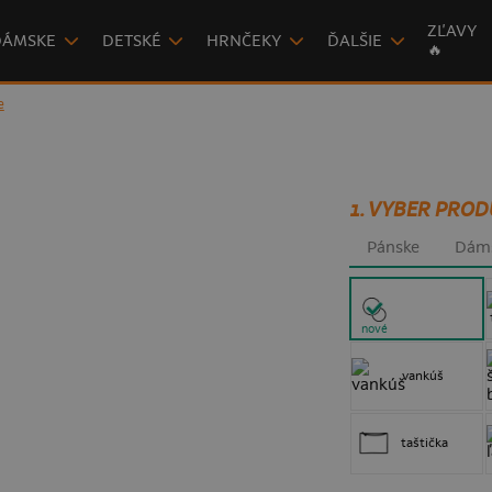
ZĽAVY
DÁMSKE
DETSKÉ
HRNČEKY
ĎALŠIE
🔥
e
1. VYBER PROD
Pánske
Dám
nové
vankúš
taštička