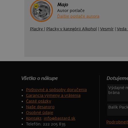
Majo
Autor potlače
Ďalšie potlače autora
Placky
|
Placky v kategórii Alkohol
|
Vesmír
|
Veda 
Všetko o nákupe
Dotujeme
Výdajné m
Poštovné a spôsoby doručenia
brána
Garancia výmeny a vrátenia
Časté otázky
Naše desatoro
Balík Pac
Osobné údaje
Kontakt
:
info@bastard.sk
Podrobnejš
Telefón: 222 205 835