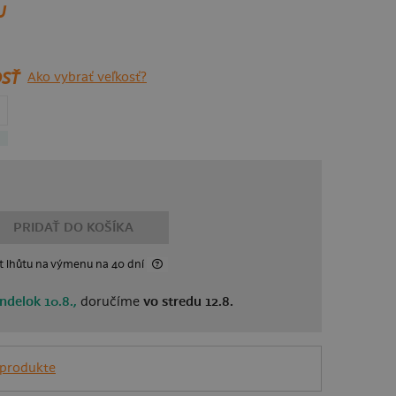
U
SŤ
Ako vybrať veľkosť?
PRIDAŤ DO KOŠÍKA
t lhůtu
na výmenu
na 40 dní
ndelok 10.8.,
doručíme
vo stredu 12.8.
 produkte