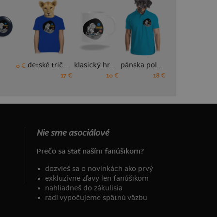
detské tričko
klasický hrnček
pánska polokošeľa
pánske športové tričko
0 €
17 €
10 €
18 €
18 €
Nie sme asociálové
Prečo sa stať naším fanúšikom?
dozvieš sa o novinkách ako prvý
exkluzívne zľavy len fanúšikom
nahliadneš do zákulisia
radi vypočujeme spätnú väzbu