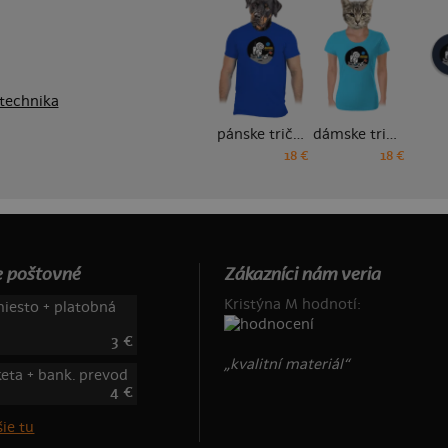
technika
pánske tričko
dámske tričko
18 €
18 €
 poštovné
Zákazníci nám veria
Kristýna M hodnotí:
iesto + platobná
3 €
„kvalitní materiál“
keta + bank. prevod
4 €
ie tu