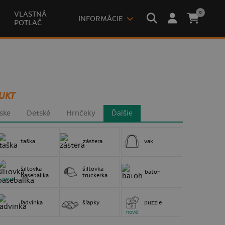
0
VLASTNÁ
INFORMÁCIE
POTLAČ
UKT
ske
Detské
Hrnčeky
Ďalšie
taška
zástera
vak
šiltovka
šiltovka
batoh
baseballka
truckerka
nové
ľadvinka
šľapky
puzzle
nové