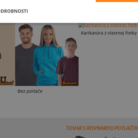
ODROBNOSTI
Karikatúra z vlastnej fotky
Bez potlače
TOVAR S ROVNAKOU POTLAČO