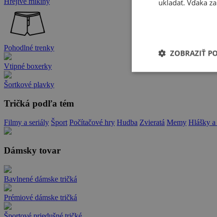
Hrejivé mikiny
ukladať. Vďaka za
Pohodlné trenky
ZOBRAZIŤ P
Vtipné boxerky
Šortkové plavky
Tričká podľa tém
Filmy a seriály
Šport
Počítačové hry
Hudba
Zvieratá
Memy
Hlášky a
Dámsky tovar
Bavlnené dámske tričká
Prémiové dámske tričká
Športové priedušné tričké