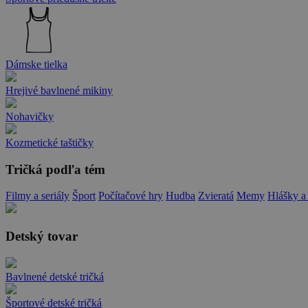
Dámske tielka
Hrejivé bavlnené mikiny
Nohavičky
Kozmetické taštičky
Tričká podľa tém
Filmy a seriály
Šport
Počítačové hry
Hudba
Zvieratá
Memy
Hlášky a
Detský tovar
Bavlnené detské tričká
Športové detské tričká