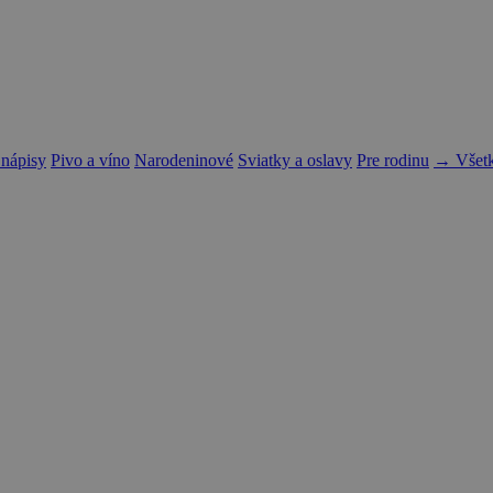
 nápisy
Pivo a víno
Narodeninové
Sviatky a oslavy
Pre rodinu
→ Všetk