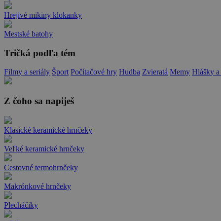
Hrejivé mikiny klokanky
Mestské batohy
Tričká podľa tém
Filmy a seriály
Šport
Počítačové hry
Hudba
Zvieratá
Memy
Hlášky a
Z čoho sa napiješ
Klasické keramické hrnčeky
Veľké keramické hrnčeky
Cestovné termohrnčeky
Makrónkové hrnčeky
Plecháčiky