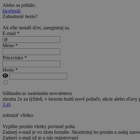
Alebo sa prihlás:
facebook
Zabudnuté heslo?
Ak ešte nemáš účet,
zaregistruj sa
.
E-mail *
Meno *
Priezvisko *
Heslo *
Súhlasím so zasielaním newsletteru
zhruba 2x za týždeň, v ktorom budú nové potlače, akcie alebo zľavy
3.4
).
zobraziť všetko
Vyplňte prosím všetky povinné polia.
Zadaný e-mail je vo zlom formáte. Skontroluj ho prosím a zadaj znov
Zadaný e-mail už je u nás registrovaný