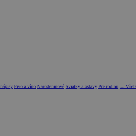
 nápisy
Pivo a víno
Narodeninové
Sviatky a oslavy
Pre rodinu
→ Všetk