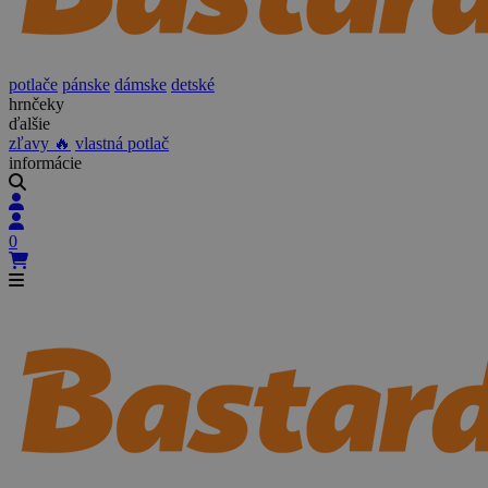
potlače
pánske
dámske
detské
hrnčeky
ďalšie
zľavy 🔥
vlastná potlač
informácie
0