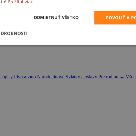
 to!
Prečítať viac
ODMIETNUŤ VŠETKO
POVOLIŤ A 
ODROBNOSTI
 nápisy
Pivo a víno
Narodeninové
Sviatky a oslavy
Pre rodinu
→ Všetk