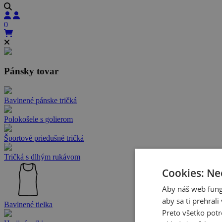
0
Pánsky tovar
Bavlnené pánske tričká
Polokošele s golierom
Športové priedušné tričká
Tričká s dlhým rukávom
Cookies: Ne
Aby náš web fung
aby sa ti prehral
Bavlnené tielka
Preto všetko potr