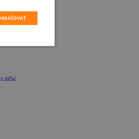
POKRAČOVAŤ
y tričká