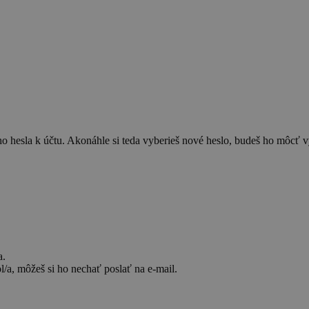
o hesla k účtu. Akonáhle si teda vyberieš nové heslo, budeš ho môcť vy
a.
l/a, môžeš si ho nechať poslať na e-mail.