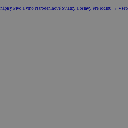
 nápisy
Pivo a víno
Narodeninové
Sviatky a oslavy
Pre rodinu
→ Všetk