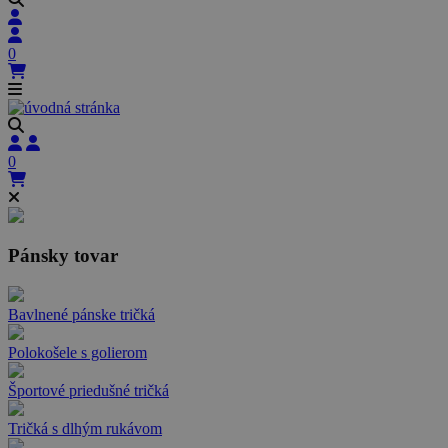
0
0
Pánsky tovar
Bavlnené pánske tričká
Polokošele s golierom
Športové priedušné tričká
Tričká s dlhým rukávom