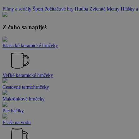
Filmy a seriály
Šport
Počítačové hry
Hudba
Zvieratá
Memy
Hlášky a
Z čoho sa napiješ
Klasické keramické hrnčeky
Veľké keramické hrnčeky
Cestovné termohrnčeky
Makrónkové hrnčeky
Plecháčiky
Fľaše na vodu