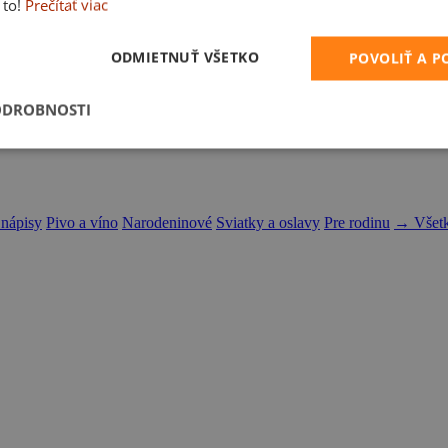
 to!
Prečítať viac
ODMIETNUŤ VŠETKO
POVOLIŤ A 
ODROBNOSTI
 nápisy
Pivo a víno
Narodeninové
Sviatky a oslavy
Pre rodinu
→ Všetk