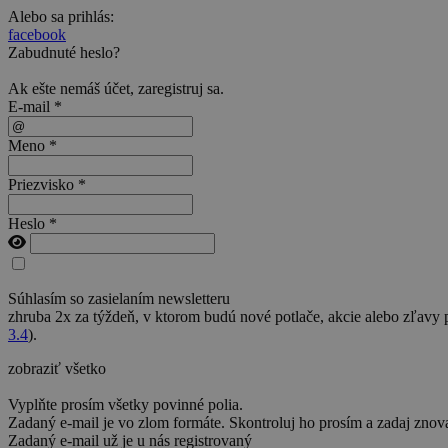
Alebo sa prihlás:
facebook
Zabudnuté heslo?
Ak ešte nemáš účet,
zaregistruj sa
.
E-mail *
Meno *
Priezvisko *
Heslo *
Súhlasím so zasielaním newsletteru
zhruba 2x za týždeň, v ktorom budú nové potlače, akcie alebo zľavy
3.4
).
zobraziť všetko
Vyplňte prosím všetky povinné polia.
Zadaný e-mail je vo zlom formáte. Skontroluj ho prosím a zadaj znov
Zadaný e-mail už je u nás registrovaný