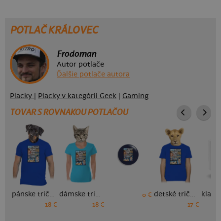
POTLAČ KRÁLOVEC
Frodoman
Autor potlače
Ďalšie potlače autora
Placky
|
Placky v kategórii Geek
|
Gaming
TOVAR S ROVNAKOU POTLAČOU
pánske tričko
dámske tričko
detské tričko
0 €
18 €
18 €
17 €