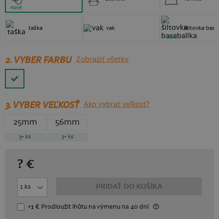
nové
taška
vak
šiltovka base
nové
2. VYBER FARBU
Zobraziť všetky
3.
VYBER VEĽKOSŤ
Ako vybrať veľkosť?
25mm
56mm
3+
ks
3+
ks
?
€
PRIDAŤ DO KOŠÍKA
+1 €
Prodloužit lhůtu
na výmenu
na 40 dní