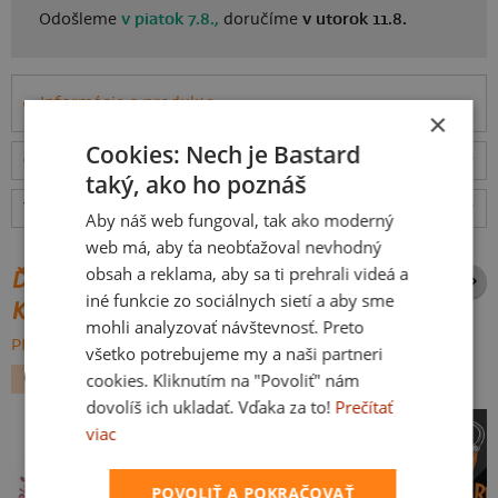
Odošleme
v piatok 7.8.,
doručíme
v utorok 11.8.
Informácie o produkte
×
Cookies: Nech je Bastard
Odošleme
v piatok 7.8.,
doručíme
v utorok 11.8.
ceny
taký, ako ho poznáš
Tabuľka veľkostí
: Akú vybrať?
rozmery
Aby náš web fungoval, tak ako moderný
web má, aby ťa neobťažoval nevhodný
obsah a reklama, aby sa ti prehrali videá a
ĎALŠIE POTLAČE Z ROVNAKEJ
iné funkcie zo sociálnych sietí a aby sme
KATEGÓRIE
mohli analyzovať návštevnosť. Preto
PREHĽADÁVAŤ VŠETKO:
všetko potrebujeme my a naši partneri
cookies. Kliknutím na "Povoliť" nám
GEEK
GAMING
dovolíš ich ukladať. Vďaka za to!
Prečítať
viac
POVOLIŤ A POKRAČOVAŤ