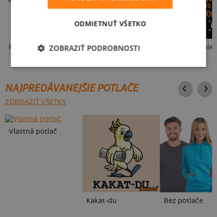
ODMIETNUŤ VŠETKO
ZOBRAZIŤ PODROBNOSTI
Fušál
Cimrman: Debil, blbeček
USB pripojenie
NAJPREDÁVANEJŠIE POTLAČE
ZOBRAZIŤ VŠETKY
Vlastná potlač
Kakat-du
Bez potlače