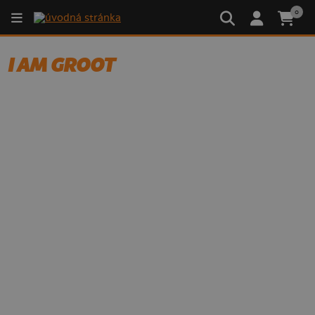
0
I AM GROOT