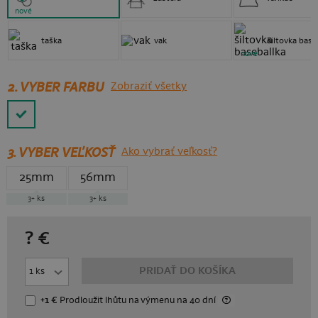
nové
taška
vak
šiltovka base
nové
2. VYBER FARBU
Zobraziť všetky
3.
VYBER VEĽKOSŤ
Ako vybrať veľkosť?
25mm
56mm
3+
ks
3+
ks
?
€
PRIDAŤ DO KOŠÍKA
+1 €
Prodloužit lhůtu
na výmenu
na 40 dní