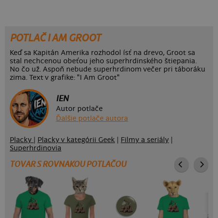
POTLAČ I AM GROOT
Keď sa Kapitán Amerika rozhodol ísť na drevo, Groot sa
stal nechcenou obeťou jeho superhrdinského štiepania.
No čo už. Aspoň nebude superhrdinom večer pri táboráku
zima. Text v grafike: "I Am Groot"
IEN
Autor potlače
Ďalšie potlače autora
Placky
|
Placky v kategórii Geek
|
Filmy a seriály
|
Superhrdinovia
TOVAR S ROVNAKOU POTLAČOU