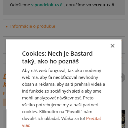
Odošleme
v pondelok 10.8.,
doručíme
vo stredu 12.8.
Informácie o produkte
Odošleme
v pondelok 10.8.,
doručíme
vo stredu
ceny
×
12.8.
Cookies: Nech je Bastard
Tabuľka veľkostí
: Akú vybrať?
rozmery
taký, ako ho poznáš
Aby náš web fungoval, tak ako moderný
ĎALŠIE POTLAČE Z ROVNAKEJ
web má, aby ťa neobťažoval nevhodný
obsah a reklama, aby sa ti prehrali videá a
KATEGÓRIE
iné funkcie zo sociálnych sietí a aby sme
PREHĽADÁVAŤ VŠETKO:
mohli analyzovať návštevnosť. Preto
GEEK
FILMY A SERIÁLY
SUPERHRDINOVIA
všetko potrebujeme my a naši partneri
cookies. Kliknutím na "Povoliť" nám
dovolíš ich ukladať. Vďaka za to!
Prečítať
viac