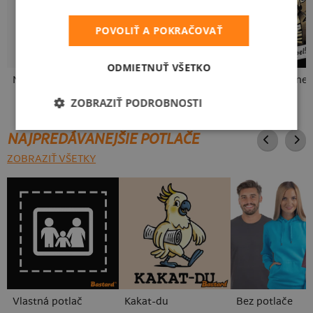
POVOLIŤ A POKRAČOVAŤ
ODMIETNUŤ VŠETKO
Neklidný bez piva
Fušál
ZOBRAZIŤ PODROBNOSTI
NAJPREDÁVANEJŠIE POTLAČE
ZOBRAZIŤ VŠETKY
Vlastná potlač
Kakat-du
Bez potlače