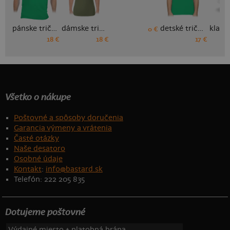
pánske tričko
dámske tričko
detské tričko
0 €
18 €
18 €
17 €
Všetko o nákupe
Poštovné a spôsoby doručenia
Garancia výmeny a vrátenia
Časté otázky
Naše desatoro
Osobné údaje
Kontakt
:
info@bastard.sk
Telefón: 222 205 835
Dotujeme poštovné
Výdajné miesto + platobná brána